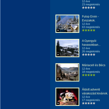
12 éve
23 megtekintés
Fulop Ervin -
Evszakok.
12 éve
63 megtekintés
A Gyergyói
havasokban...
12 éve
26 megtekintés
Máriacell és Bécs
12 éve
18 megtekintés
Áldott adventi
várakozást kivánok.
12 éve
17 megtekintés