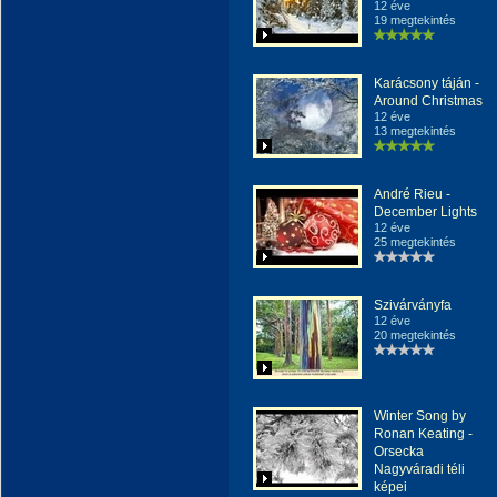
12 éve
19 megtekintés
Karácsony táján -
Around Christmas
12 éve
13 megtekintés
André Rieu -
December Lights
12 éve
25 megtekintés
Szivárványfa
12 éve
20 megtekintés
Winter Song by
Ronan Keating -
Orsecka
Nagyváradi téli
képei