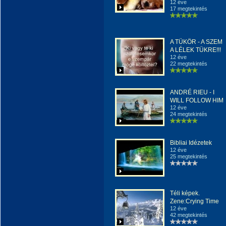
12 éve
17 megtekintés
A TÜKÖR - A SZEM
A LÉLEK TÜKRE!!!
12 éve
22 megtekintés
ANDRÉ RIEU - I
WILL FOLLOW HIM
12 éve
24 megtekintés
Bibliai Idézetek
12 éve
25 megtekintés
Téli képek.
Zene:Crying Time
12 éve
42 megtekintés