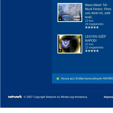
Wass Albert: Tél -
Muck Ferenc: Píros
szív, fehér hó, zöld
levél..
12 éve
19 megtekintés
LEGYEN SZÉP
NAPOD!
12 éve
12 megtekintés
Vissza a(z) Erdélyi keresztények-HATÁ
© 2007 Copyright Network.hu Minden jog fenntartva.
Impre