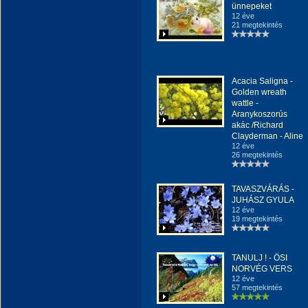
ünnepeket
12 éve
21 megtekintés
Acacia Saligna -
Golden wreath
wattle -
Aranykoszorús
akác /Richard
Clayderman - Aline
12 éve
26 megtekintés
TAVASZVÁRÁS -
JUHÁSZ GYULA
12 éve
19 megtekintés
TANULJ ! - ÖSI
NORVÉG VERS
12 éve
57 megtekintés