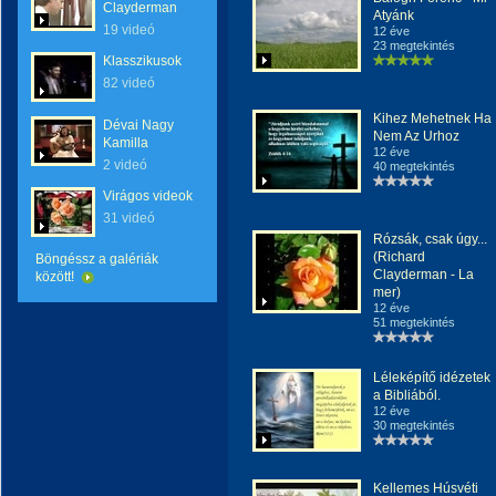
Clayderman
Atyánk
19 videó
12 éve
23 megtekintés
Klasszikusok
82 videó
Kihez Mehetnek Ha
Dévai Nagy
Nem Az Urhoz
Kamilla
12 éve
2 videó
40 megtekintés
Virágos videok
31 videó
Rózsák, csak úgy...
(Richard
Böngéssz a galériák
Clayderman - La
között!
mer)
12 éve
51 megtekintés
Léleképítő idézetek
a Bibliából.
12 éve
30 megtekintés
Kellemes Húsvéti