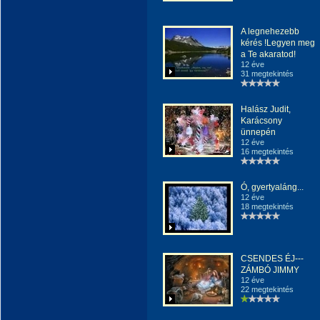
A legnehezebb
kérés !Legyen meg
a Te akaratod!
12 éve
31 megtekintés
Halász Judit,
Karácsony
ünnepén
12 éve
16 megtekintés
Ó, gyertyaláng...
12 éve
18 megtekintés
CSENDES ÉJ---
ZÁMBÓ JIMMY
12 éve
22 megtekintés