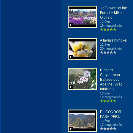
♪♫Flowers of the
Forest ~ Mike
Oldfield
12 éve
16 megtekintés
A tavasz hirnökei
12 éve
20 megtekintés
Richard
Clayderman:
Ballade pour
Adeline (virág
fotókkal).
12 éve
12 megtekintés
EL CONDOR
PASA-PERU,-
12 éve
17 megtekintés