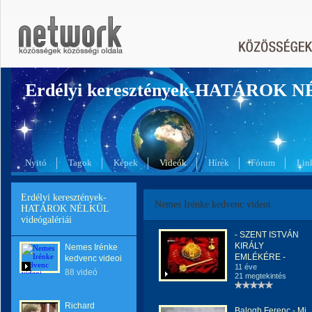
Erdélyi keresztények-HATÁROK 
Nyitó
Tagok
Képek
Videók
Hírek
Fórum
Lin
Erdélyi keresztények-
Nemes Irénke kedvenc videoi
HATÁROK NÉLKÜL
videógalériái
- SZENT ISTVÁN
KIRÁLY
Nemes Irénke
EMLÉKÉRE -
kedvenc videoi
11 éve
88 videó
21 megtekintés
Richard
Balogh Ferenc - Mi