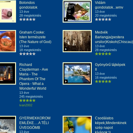
Bolondos
Vidám
gondolatok
gondolatok...wmv
13 éve
13 éve
28 megtekintés
20 megtekintés
Graham Cooke:
Medvék
Isten természete
Barlangja(pestera
(The Nature of God)
ursilor)Kiskoh(Chiscau
13 éve
13 éve
18 megtekintés
28 megtekintés
Richard
Gyönyörű tájképek
Clayderman - Ave
II
13 éve
Maria - The
16 megtekintés
Phantom Of The
Opera - What a
Wonderful World
13 éve
245 megtekintés
ivan2002
GYERMEKKOROM
Csodálatos
EMLÉKE.....A TÉLI
képek,Mindenkinek
ÜVEGGÖMB
szép napot
13 éve
kívánok:))