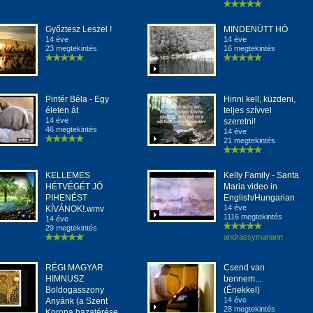
Győztesz Leszel !
MINDENÜTT HÓ
14 éve
14 éve
23 megtekintés
16 megtekintés
Pintér Béla - Egy
Hinni kell, küzdeni,
életen át
teljes szívvel
14 éve
szeretni!
46 megtekintés
14 éve
21 megtekintés
KELLEMES
Kelly Family - Santa
HÉTVÉGÉT JÓ
Maria video in
PIHENÉST
English/Hungarian
14 éve
KÍVÁNOK!.wmv
1116 megtekintés
14 éve
29 megtekintés
andrassymariann
RÉGI MAGYAR
Csend van
HIMNUSZ
bennem...
Boldogasszony
(Énekkel)
14 éve
Anyánk (a Szent
28 megtekintés
Korona hazatérése