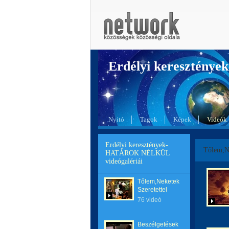
Erdélyi kereszté
Nyitó
Tagok
Képek
Videók
Erdélyi keresztények-
Tőlem,Ne
HATÁROK NÉLKÜL
videógalériái
Tőlem,Neketek
Szeretettel
76 videó
Beszélgetések