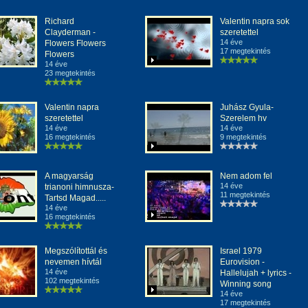
Richard
Valentin napra sok
Clayderman -
szeretettel
14 éve
Flowers Flowers
17 megtekintés
Flowers
14 éve
23 megtekintés
Valentin napra
Juhász Gyula-
szeretettel
Szerelem hv
14 éve
14 éve
16 megtekintés
9 megtekintés
A magyarság
Nem adom fel
14 éve
trianoni himnusza-
11 megtekintés
Tartsd Magad.....
14 éve
16 megtekintés
Megszólítottál és
Israel 1979
nevemen hívtál
Eurovision -
14 éve
Hallelujah + lyrics -
102 megtekintés
Winning song
14 éve
17 megtekintés