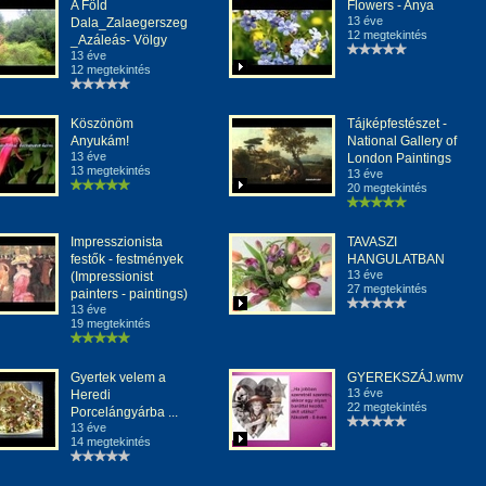
A Föld
Flowers - Anya
13 éve
Dala_Zalaegerszeg
12 megtekintés
_Azáleás- Völgy
13 éve
12 megtekintés
Köszönöm
Tájképfestészet -
Anyukám!
National Gallery of
13 éve
London Paintings
13 megtekintés
13 éve
20 megtekintés
Impresszionista
TAVASZI
festők - festmények
HANGULATBAN
13 éve
(Impressionist
27 megtekintés
painters - paintings)
13 éve
19 megtekintés
Gyertek velem a
GYEREKSZÁJ.wmv
13 éve
Heredi
22 megtekintés
Porcelángyárba ...
13 éve
14 megtekintés