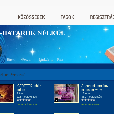
nyek-HATÁROK NÉLKÜL
Hírek
Fórum
Linkek
Friss
ketek Szeretettel
ÍGÉRETEK nehéz
A szeretet nem fogy
időkre
el sosem..wmv
7 éve
12 éve
213 megtekintés
351 megtekintés
miclauselisabeta
mariamamoka