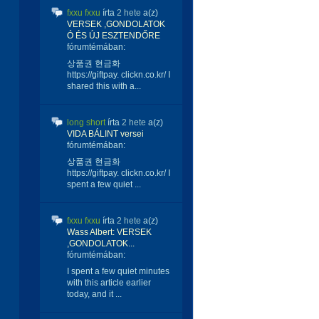
fxxu fxxu
írta
2 hete
a(z)
VERSEK ,GONDOLATOK
Ó ÉS ÚJ ESZTENDŐRE
fórumtémában:
상품권 현금화
https://giftpay. clickn.co.kr/ I
shared this with a...
long short
írta
2 hete
a(z)
VIDA BÁLINT versei
fórumtémában:
상품권 현금화
https://giftpay. clickn.co.kr/ I
spent a few quiet ...
fxxu fxxu
írta
2 hete
a(z)
Wass Albert: VERSEK
,GONDOLATOK...
fórumtémában:
I spent a few quiet minutes
with this article earlier
today, and it ...