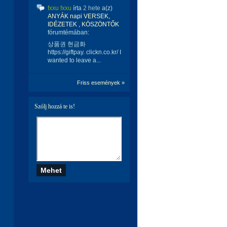
fxxu fxxu
írta
2 hete
a(z)
ANYÁK napi VERSEK,
IDÉZETEK , KÖSZÖNTŐK
fórumtémában:
상품권 현금화
https://giftpay. clickn.co.kr/ I
wanted to leave a...
Friss események »
Szólj hozzá te is!