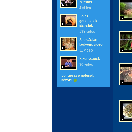
Istennel...
4 videó
Bölcs
gondolatok-
idézetek
133 videó
Soos Jolán
kedvenc videoi
11 videó
Bizonyságok
30 videó
Böngéssz a galériák
között!