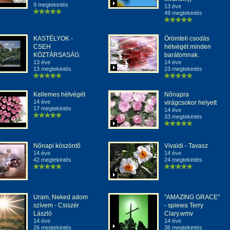
9 megtekintés
13 éve
49 megtekintés
KASTÉLYOK -
Örömteli csodás
CSEH
hétvégét minden
KÖZTÁRSASÁG.
barátomnak.
13 éve
14 éve
13 megtekintés
23 megtekintés
Kellemes hétvégét
Nőnapra
14 éve
virágcsokor helyett
17 megtekintés
14 éve
33 megtekintés
Nőnapi köszöntő
Vivaldi - Tavasz
14 éve
14 éve
42 megtekintés
24 megtekintés
Uram, Neked adom
"AMAZING GRACE"
szívem - Csiszér
- spiewa Terry
László
Clary.wmv
14 éve
14 éve
26 megtekintés
36 megtekintés