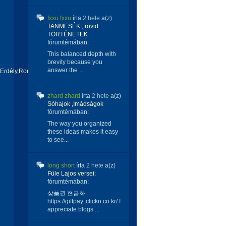
fxxu fxxu
írta
2 hete
a(z)
TANMESÉK , rövid
TÖRTÉNETEK
fórumtémában:
This balanced depth with
brevity because you
answer the ...
)Erdély,Románia
zhard zhard
írta
2 hete
a(z)
Sóhajok ,Imádságok
fórumtémában:
The way you organized
these ideas makes it easy
to see...
long short
írta
2 hete
a(z)
Füle Lajos versei:
fórumtémában:
상품권 현금화
https://giftpay. clickn.co.kr/ I
appreciate blogs ...