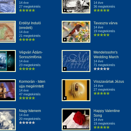
14 éve
14 éve
27 megtekintés
36 megtekintés
Erdélyi Induló
Tavaszra várva
14 éve
(eredeti)
19 megtekintés
14 éve
21 megtekintés
Végvári Ádám-
Mendelssohn's
Sorsszimfónia
Wedding March
14 éve
14 éve
23 megtekintés
71 megtekintés
Kormorán - Isten
Visszavárlak Jézus
14 éve
ujja megérintett
27 megtekintés
14 éve
47 megtekintés
Nagy Istenem
Happy Valentine
14 éve
Song
20 megtekintés
14 éve
19 megtekintés