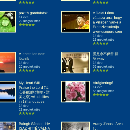
pozitív gondolatok
A Dalai Láma
14 éve
válasza arra, hogy
22 megtekintés
a Pilisben van-e a
föld szívcsakrája.
www.esoguru.com
14 éve
19 megtekintés
A lehetetlen nem
愛是永不保留-國
létezik
語.wmv
14 éve
14 éve
20 megtekintés
35 megtekintés
My Heart Will
Virágkeringő
14 éve
Praise the Lord (我
55 megtekintés
心要稱謝耶和華 - 讚
美之泉) w/ subtitles
in 18 languages
14 éve
21 megtekintés
Balogh Sándor : HA
Arany János - Árva
IGAZ HITTÉ VÁLNA
fiú.