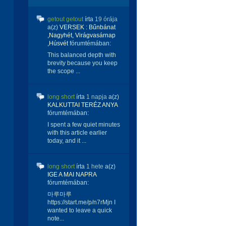
getout getout
írta
19 órája
a(z)
VERSEK : Bűnbánat
,Nagyhét, Virágvasárnap
,Húsvét
fórumtémában:
This balanced depth with
brevity because you keep
the scope ...
long short
írta
1 napja
a(z)
KALKUTTAI TERÉZ ANYA
fórumtémában:
I spent a few quiet minutes
with this article earlier
today, and it ...
long short
írta
1 hete
a(z)
IGE A MAI NAPRA
fórumtémában:
마루마루
https://start.me/p/n7rMjn I
wanted to leave a quick
note...