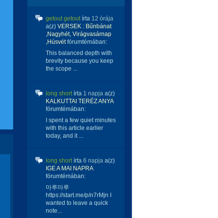
getout getout
írta
12 órája
a(z)
VERSEK : Bűnbánat
,Nagyhét, Virágvasárnap
,Húsvét
fórumtémában:
This balanced depth with
brevity because you keep
the scope ...
long short
írta
1 napja
a(z)
KALKUTTAI TERÉZ ANYA
fórumtémában:
I spent a few quiet minutes
with this article earlier
today, and it ...
long short
írta
6 napja
a(z)
IGE A MAI NAPRA
fórumtémában:
마루마루
https://start.me/p/n7rMjn I
wanted to leave a quick
note...