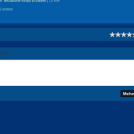
te:
Miclausné Király Erzsébet
|
13 éve
5 ember.
!
áld!