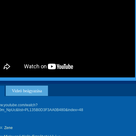
Videó beágyazása
www.youtube.com/watch?
Om_NpUc&list=PL135B0D3F3AA0B480&index=48
a:
Zene