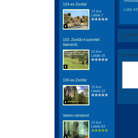
Feltöltöt
104-es Zsoltár
Látta 44
13 éve
Látták:7
Értékeld
103. Zsoltár A szeretet
Istenéről.
13 éve
Komment
Látták:16
100-as Zsoltár
13 éve
Látták:12
Velem vándorol
13 éve
Látták:63