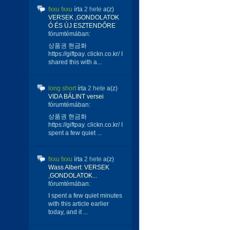
fxxu fxxu
írta
2 hete
a(z)
VERSEK ,GONDOLATOK
Ó ÉS ÚJ ESZTENDŐRE
fórumtémában:
상품권 현금화
https://giftpay. clickn.co.kr/ I
shared this with a...
long short
írta
2 hete
a(z)
VIDA BÁLINT versei
fórumtémában:
상품권 현금화
https://giftpay. clickn.co.kr/ I
spent a few quiet ...
fxxu fxxu
írta
2 hete
a(z)
Wass Albert: VERSEK
,GONDOLATOK...
fórumtémában:
I spent a few quiet minutes
with this article earlier
today, and it ...