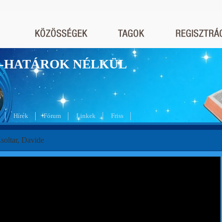
nyek-HATÁROK NÉLKÜL
Hírek
Fórum
Linkek
Friss
soltar, Davide