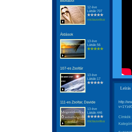
Bibliából
12 éve
Látták:707
miclauselisabeta
Áldások
13 éve
Látták:56
107-es Zsoltár
13 éve
Látták:17
Leírás
http://
111-es Zsoltar, Davide
v=1Yzd
13 éve
Látták:446
Címkék:
miclauselisabeta
Kategóri