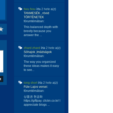
fxxu fxxu
írta
2 hete
a(z)
TANMESÉK , rövid
TÖRTÉNETEK
fórumtémában:
This balanced depth with
brevity because you
answer the ...
zhard zhard
írta
2 hete
a(z)
Sóhajok ,Imádságok
fórumtémában:
The way you organized
these ideas makes it easy
to see...
long short
írta
2 hete
a(z)
Füle Lajos versei:
fórumtémában:
상품권 현금화
https://giftpay. clickn.co.kr/ I
appreciate blogs ...