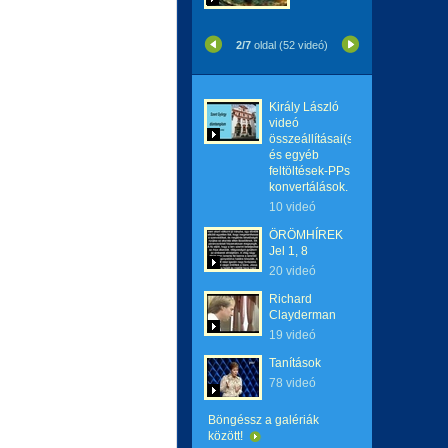
2/7
oldal (52 videó)
Király László
videó
összeállításai(saját)
és egyéb
feltöltések-PPs
konvertálások.
10 videó
ÖRÖMHÍREK
Jel 1, 8
20 videó
Richard
Clayderman
19 videó
Tanítások
78 videó
Böngéssz a galériák
között!