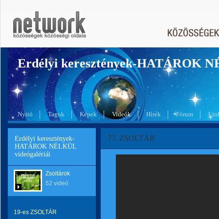
Erdélyi keresztények-HATÁROK 
Nyitó
Tagok
Képek
Videók
Hírek
Fórum
Lin
77. ZSOLTÁR
Erdélyi keresztények-
HATÁROK NÉLKÜL
videógalériái
Zsoltárok
52 videó
19-es ZSOLTÁR