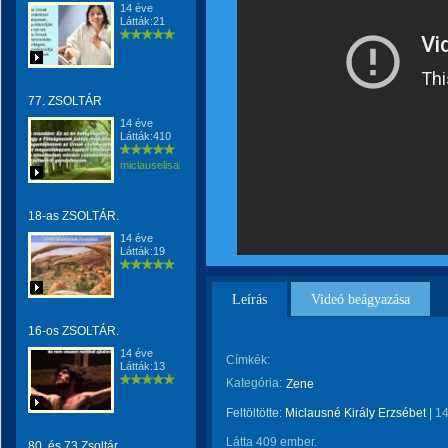
14 éve
Látták:21
77. ZSOLTÁR
14 éve
Látták:410
miclauselisabeta
18-as ZSOLTÁR.
14 éve
Látták:19
Leírás
Videó beágyazása
16-os ZSOLTÁR.
14 éve
Címkék:
Látták:13
Kategória:
Zene
Feltöltötte:
Miclausné Király Erzsébet
|
14
Látta 409 ember.
80. és 73.Zsoltár