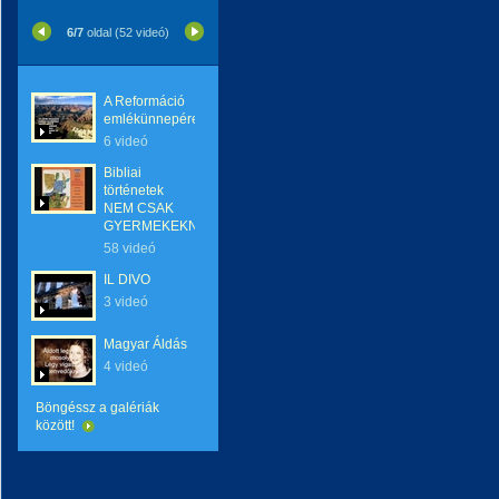
6/7
oldal (52 videó)
A Reformáció
emlékünnepére
6 videó
Bibliai
történetek
NEM CSAK
GYERMEKEKNEK
58 videó
IL DIVO
3 videó
Magyar Áldás
4 videó
Böngéssz a galériák
között!