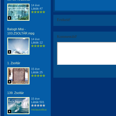
14 éve
Látták:47
Értékeld!
Balogh Misi -
103.ZSOLTÁR.mpg
Kommentáld!
14 éve
Látták:12
1. Zsoltár
15 éve
Látták:25
139. Zsoltár
15 éve
Látták:501
miclauselisabeta