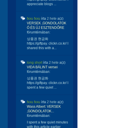
appreciate blogs ...
fxxu fxxu
írta
2 hete
a(z)
VERSEK ,GONDOLATOK
Ó ÉS ÚJ ESZTENDŐRE
fórumtémában:
상품권 현금화
https://giftpay. clickn.co.kr/ I
shared this with a...
long short
írta
2 hete
a(z)
VIDA BÁLINT versei
fórumtémában:
상품권 현금화
https://giftpay. clickn.co.kr/ I
spent a few quiet ...
fxxu fxxu
írta
2 hete
a(z)
Wass Albert: VERSEK
,GONDOLATOK...
fórumtémában:
I spent a few quiet minutes
with this article earlier