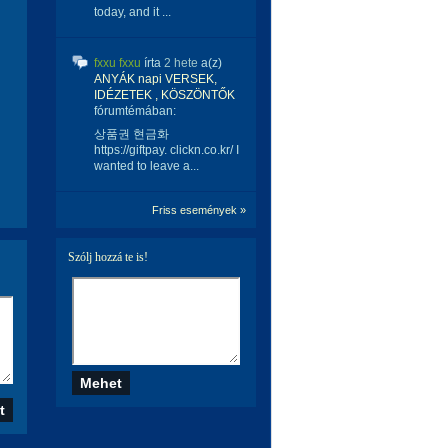
today, and it ...
fxxu fxxu
írta
2 hete
a(z)
ANYÁK napi VERSEK,
IDÉZETEK , KÖSZÖNTŐK
fórumtémában:
상품권 현금화
https://giftpay. clickn.co.kr/ I
wanted to leave a...
Friss események »
Szólj hozzá te is!