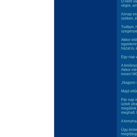
Ő nem vál
végre, am
Aznap est
széken, 
Tudtam, h
szegények
Akkor eld
egyetemre
házat is,
Egy nap v
A kislány
Akkor mér
innen! M
„Nagyon s
Majd elt
Pár nap m
üzleti út
megállok 
meghalt. 
A konyhaa
Úgy érze
meglátoga