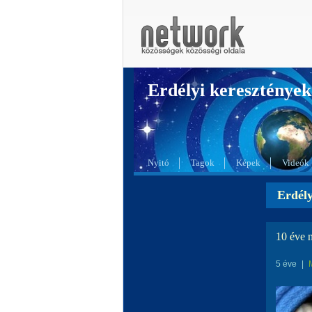
Erdélyi kereszté
Nyitó
Tagok
Képek
Videók
Erdél
10 éve n
5 éve
|