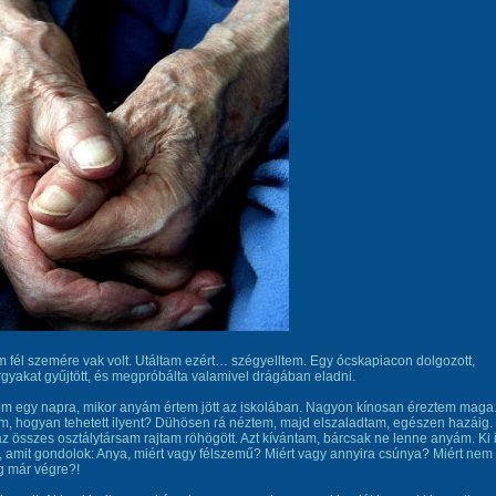
 fél szemére vak volt. Utáltam ezért… szégyelltem. Egy ócskapiacon dolgozott,
rgyakat gyűjtött, és megpróbálta valamivel drágában eladni.
m egy napra, mikor anyám értem jött az iskolában. Nagyon kínosan éreztem maga
, hogyan tehetett ilyent? Dühösen rá néztem, majd elszaladtam, egészen hazáig.
 összes osztálytársam rajtam röhögött. Azt kívántam, bárcsak ne lenne anyám. Ki 
amit gondolok: Anya, miért vagy félszemű? Miért vagy annyira csúnya? Miért nem
g már végre?!