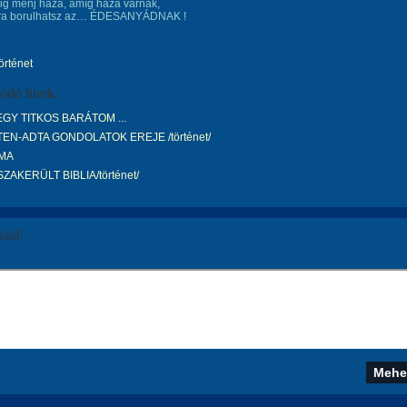
ig menj haza, amíg haza várnak,
ára borulhatsz az… ÉDESANYÁDNAK !
történet
ódó hírek:
GY TITKOS BARÁTOM ...
TEN-ADTA GONDOLATOK EREJE /történet/
IMA
SZAKERÜLT BIBLIA/történet/
áld!