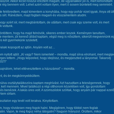
aszolt. Akkor kicsit rosszul éreztem magam, de ugyanakkor jól is, mert kimondtam
i rég bennem volt. Lehet azért voltam ilyen, mert ő sosem büntetett meg semmiért.
e felébredtem, majd kimentem a konyhába, hogy egy pohár vizet igyak. Anya ott ült
és sírt. Ránéztem, majd fogtam magam és visszamentem aludni.
ogy azért sír, mert megbántottam, de utáltam, mert csak egy szeme volt, és mert
 voltunk.
öntöttem, hogy ha majd felnövök, sikeres ember leszek. Keményen tanultam,
 mentem, jól kereső állást kaptam, végül meg is nősültem, sikerült megvennünk e
 és két gyermekünk született.
alaki kopogott az ajtón. Anyám volt az…
om nyitott ajtót. „Ki vagy? Nem ismerlek! – mondta, majd sírva elrohant, mert megije
ges lettem. „Hogy képzeled, hogy idejössz, és megijeszted a lányomat. Takarodj
OST!”
ajnálom, lehet eltévesztettem a házszámot” – mondta.
űnt, és én megkönnyebbültem.
úlva osztálytalálkozóra kaptam meghívást. Azt hazudtam a feleségemnek, hogy
ra kell mennem. Mivel találkozó a régi otthonom közelében volt, így gondoltam
és benézek. A lakás üres volt. A szomszédok szóltak, hogy anyám pár nappal ezelő
Nem sírtam.
sztalon egy levél volt lerakva. Kinyitottam.
m, hogy rövidesen meg fogok halni. Megígérem, hogy többé nem foglak
tni. Vajon, te meg fogsz néha látogatni? Nagyon hiányzol. Örültem, mikor