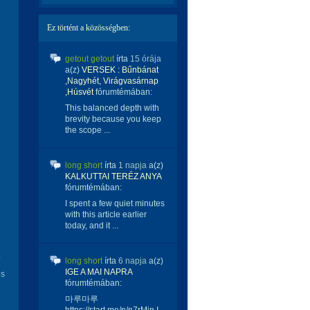
Ez történt a közösségben:
getout getout
írta
15 órája
a(z)
VERSEK : Bűnbánat
,Nagyhét, Virágvasárnap
,Húsvét
fórumtémában:
This balanced depth with
brevity because you keep
the scope ...
long short
írta
1 napja
a(z)
KALKUTTAI TERÉZ ANYA
fórumtémában:
I spent a few quiet minutes
with this article earlier
today, and it ...
.
long short
írta
6 napja
a(z)
IGE A MAI NAPRA
is
fórumtémában:
마루마루