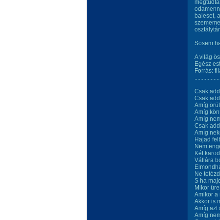
megtudtam
odamenni…
baleset, 
szememet 
osztálytár
Sosem har
A világ 
Egész est
Forrás: f
.................
Csak add
Csak add
Amíg örül
Amíg kön
Amíg nem
Csak add
Amíg neke
Hajad fel
Nem enged
Két karod
Vállára b
Elmondha
Ne tetézd
S ha majd
Mikor üre
Amikor a 
Akkor is 
Amíg azt 
Amíg nem