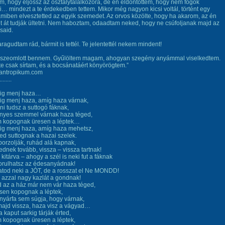
, hogy eljössz az osztálytalálkozóra, de én eldöntöttem, hogy nem fogok
 mindezt a te érdekedben tettem. Mikor még nagyon kicsi voltál, történt egy
amiben elvesztetted az egyik szemedet. Az orvos közölte, hogy ha akarom, az én
át tudják ültetni. Nem haboztam, odaadtam neked, hogy ne csúfoljanak majd az
said.
agudtam rád, bármit is tettél. Te jelentettél nekem mindent!
összeomlott bennem. Gyűlöltem magam, ahogyan szegény anyámmal viselkedtem.
e csak sírtam, és a bocsánatáért könyörögtem.”
ilantropikum.com
........
ig menj haza…
ig menj haza, amíg haza várnak,
ni tudsz a suttogó fáknak,
nyes szemmel várnak haza téged,
 kopognak üresen a léptek…
ig menj haza, amíg haza mehetsz,
d suttognak a hazai szelek.
borzolják, ruhád alá kapnak,
nek tovább, vissza – vissza tartnak!
 kitárva – ahogy a szél is neki fut a fáknak
orulhatsz az édesanyádnak!
tod neki a JÓT, de a rosszat el Ne MONDD!
 azzal nagy kazlát a gondnak!
 az a ház már nem vár haza téged,
sen kopognak a léptek,
nyárfa sem súgja, hogy várnak,
majd vissza, haza visz a vágyad…
a kaput sarkig tárják érted,
 kopognak üresen a léptek,