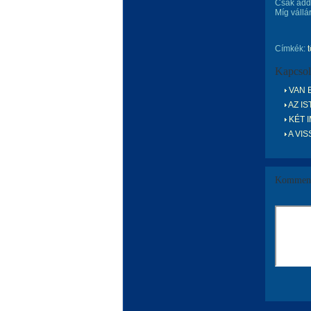
Csak add
Míg váll
Címkék:
Kapcsol
VAN E
AZ IS
KÉT 
A VIS
Komment