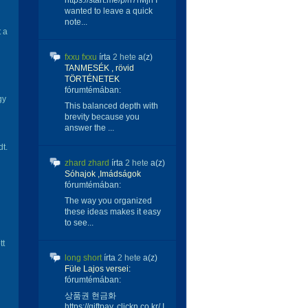
https://start.me/p/n7rMjn I
wanted to leave a quick
note...
 a
fxxu fxxu
írta
2 hete
a(z)
TANMESÉK , rövid
TÖRTÉNETEK
fórumtémában:
gy
This balanced depth with
brevity because you
answer the ...
dt.
zhard zhard
írta
2 hete
a(z)
Sóhajok ,Imádságok
fórumtémában:
The way you organized
these ideas makes it easy
to see...
tt
long short
írta
2 hete
a(z)
Füle Lajos versei:
fórumtémában:
상품권 현금화
https://giftpay. clickn.co.kr/ I