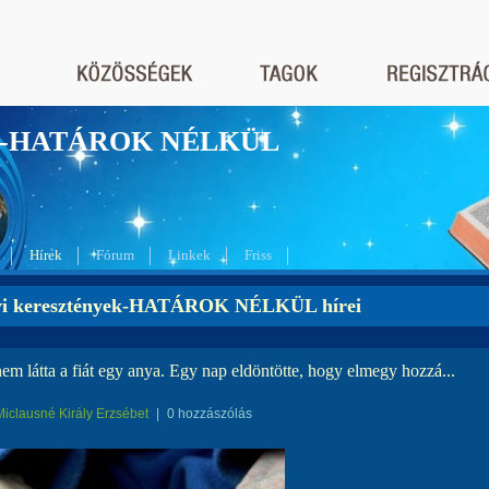
nyek-HATÁROK NÉLKÜL
Hírek
Fórum
Linkek
Friss
yi keresztények-HATÁROK NÉLKÜL hírei
em látta a fiát egy anya. Egy nap eldöntötte, hogy elmegy hozzá...
Miclausné Király Erzsébet
|
0 hozzászólás