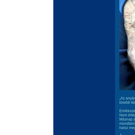
„Az anyám
kisebb tá
Emléksze
Nem értem
Másnap az
mondtam, 
halsz me