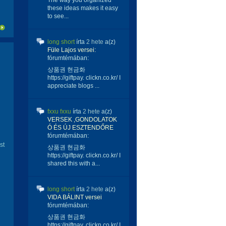
The way you organized
these ideas makes it easy
to see...
long short
írta
2 hete
a(z)
Füle Lajos versei:
fórumtémában:
상품권 현금화
https://giftpay. clickn.co.kr/ I
appreciate blogs ...
fxxu fxxu
írta
2 hete
a(z)
VERSEK ,GONDOLATOK
Ó ÉS ÚJ ESZTENDŐRE
fórumtémában:
st
상품권 현금화
https://giftpay. clickn.co.kr/ I
shared this with a...
long short
írta
2 hete
a(z)
VIDA BÁLINT versei
fórumtémában:
상품권 현금화
https://giftpay. clickn.co.kr/ I