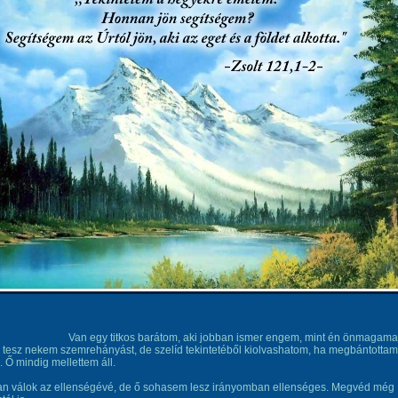
y titkos barátom, aki jobban ismer engem, mint én önmagamat
tesz nekem szemrehányást, de szelíd tekintetéből kiolvashatom, ha megbántottam
. Ő mindig mellettem áll.
an válok az ellenségévé, de ő sohasem lesz irányomban ellenséges. Megvéd még