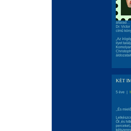
általad…
Dr. Victo
című köny
„Az írógé
ilyet talá
Komolya
Christoph
áldozatai
KÉT I
5 éve
|
,,És miel
Lelkészc
Őt ,és hi
perceket,
kétszeres