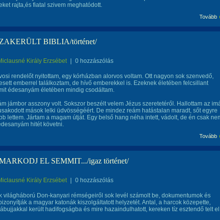
ket rajta,és fiatal szivem meghatódott.
Tovább
ZAKERÜLT BIBLIA/történet/
Miclausné Király Erzsébet
|
0 hozzászólás
rvosi rendelőt nyitottam, egy kórházban alorvos voltam. Ott nagyon sok szenvedő,
sett emberrel találkoztam, de hívő emberekkel is. Ezeknek életében felcsillant
amit édesanyám életében mindig csodáltam.
 jámbor asszony volt. Sokszor beszélt velem Jézus szeretetéről. Hallottam az imá
usakodott mások lelki üdvösségéért. De mindez reám hatástalan maradt, sőt egyre
 lettem. Jártam a magam útját. Egy belső hang néha intett, vádolt, de én csak ne
desanyám hitét követni.
Tovább
ARKODJ EL SEMMIT.../igaz történet/
Miclausné Király Erzsébet
|
0 hozzászólás
k világháború Don-kanyari rémségeiről sok levél számolt be, dokumentumok és
izonyítják a magyar katonák kiszolgáltatott helyzetét. Antal, a harcok közepette,
lábujjakkal került hadifogságba és mire hazaindulhatott, kereken tíz esztendő telt el.