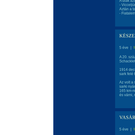
A diák az
- Vicceljü
Aztán a ta
- Fiatale
KÉSZEN 
5 éve
|
A 20. szá
Schacklet
1914 dec
sark felé t
Az volt a
sarki nyá
165 km-re
és várni,
VASÁR
5 éve
|