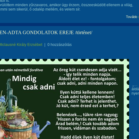
ól is.
rülöttem minden zűrzavaros, amikor úgy érzem, összeesküdött ellenem a világ,
mmi sem sikerül, ő odalép mellém, és velem sír.
Tovább
EN-ADTA GONDOLATOK EREJE /történet/
Miclausné Király Erzsébet
|
0 hozzászólás
„…
áldá
nyer