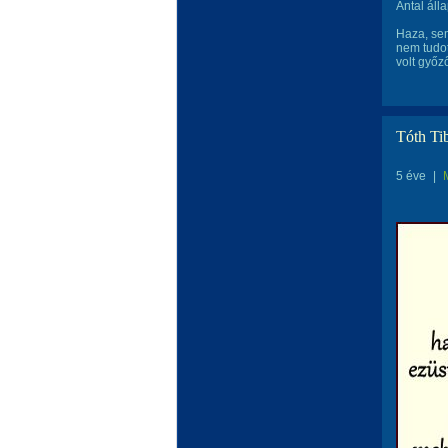
Antal áll
Haza, sem
nem tudot
volt győz
Tóth T
5 éve
|