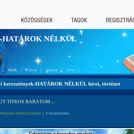
nyek-HATÁROK NÉLKÜL
Hírek
Fórum
Linkek
Friss
yi keresztények-HATÁROK NÉLKÜL hírei, történet
GY TITKOS BARÁTOM ...
Miclausné Király Erzsébet
|
0 hozzászólás