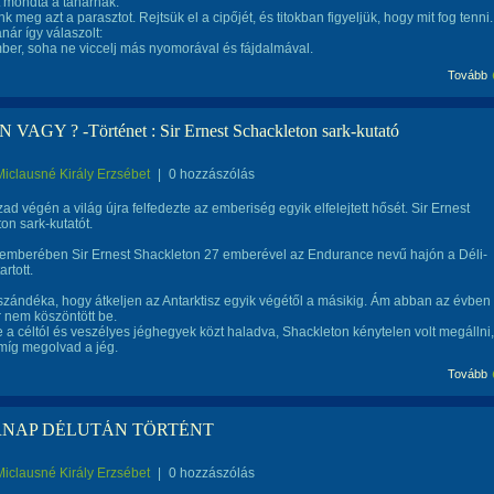
t mondta a tanárnak:
nk meg azt a parasztot. Rejtsük el a cipőjét, és titokban figyeljük, hogy mit fog tenni.
nár így válaszolt:
mber, soha ne viccelj más nyomorával és fájdalmával.
Tovább
VAGY ? -Történet : Sir Ernest Schackleton sark-kutató
Miclausné Király Erzsébet
|
0 hozzászólás
zad végén a világ újra felfedezte az emberiség egyik elfelejtett hősét. Sir Ernest
on sark-kutatót.
emberében Sir Ernest Shackleton 27 emberével az Endurance nevű hajón a Déli-
artott.
 szándéka, hogy átkeljen az Antarktisz egyik végétől a másikig. Ám abban az évben
r nem köszöntött be.
 a céltól és veszélyes jéghegyek közt haladva, Shackleton kénytelen volt megállni,
 míg megolvad a jég.
Tovább
NAP DÉLUTÁN TÖRTÉNT
Miclausné Király Erzsébet
|
0 hozzászólás