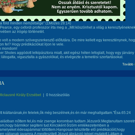
 a föld minden nemzetsége” (1Mózes 28:14)
r Pearce, egy oxfordi professzor írta meg a ,,Mit köszönhet a világ a keresztyénekne
vében az írógép történetét.
p volt a modern szövegszerkesztő előfutára. De mire kellett egy kereszténynek, ho
ljon fel? Hogy prédikációkat írjon le vele.
n mondom!
er Sholes aggódott lelkipásztora miatt, akit egész héten lefoglalt, hogy egy járvány
t látogatta, vigasztalta a gyászolókat, és elvégezte a temetési szertartásokat.
Tovább
MA
Miclausné Király Erzsébet
|
0 hozzászólás
őtt kiáltanának,én felelek,ők még beszélnek,és én már meghallgattam."Ésa.65:24
saládban nőttem fel,és már zsenge koromban tudtam Jézusról.Megtanultam szeretn
ttem,hogy bármikor segiteni tud.Kincsként őrzöm emlékezetemben a
amelyeket édesapámmal töltöttem.Hangosan készitette elő prédikációit,hogy
en váljanak javamra.A megfeszitett Jézust ábrázoló képet mutatott.Láttam a