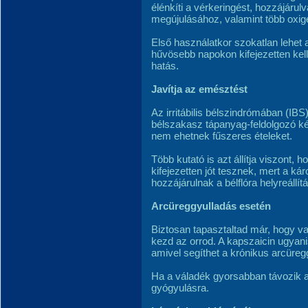
élénkíti a vérkeringést, hozzájárulv
megújulásához, valamint több oxi
Első használatkor szokatlan lehet 
hűvösebb napokon kifejezetten ke
hatás.
Javítja az emésztést
Az irritábilis bélszindrómában (IB
bélszakasz tápanyag-feldolgozó k
nem ehetnek fűszeres ételeket.
Több kutató is azt állítja viszont, 
kifejezetten jót tesznek, mert a ká
hozzájárulnak a bélflóra helyreállít
Arcüreggyulladás esetén
Biztosan tapasztaltad már, hogy va
kezd az orrod. A kapszaicin ugyan
amivel segíthet a krónikus arcür
Ha a váladék gyorsabban távozik a
gyógyulásra.