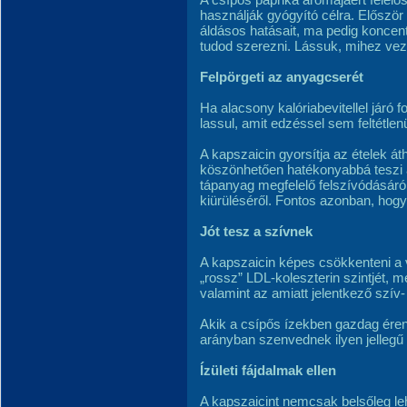
használják gyógyító célra. Először
áldásos hatásait, ma pedig koncent
tudod szerezni. Lássuk, mihez vez
Felpörgeti az anyagcserét
Ha alacsony kalóriabevitellel járó 
lassul, amit edzéssel sem feltétlen
A kapszaicin gyorsítja az ételek á
köszönhetően hatékonyabbá teszi 
tápanyag megfelelő felszívódásáról
kiürüléséről. Fontos azonban, ho
Jót tesz a szívnek
A kapszaicin képes csökkenteni a 
„rossz” LDL-koleszterin szintjét,
valamint az amiatt jelentkező szív
Akik a csípős ízekben gazdag érend
arányban szenvednek ilyen jelleg
Ízületi fájdalmak ellen
A kapszaicint nemcsak belsőleg le