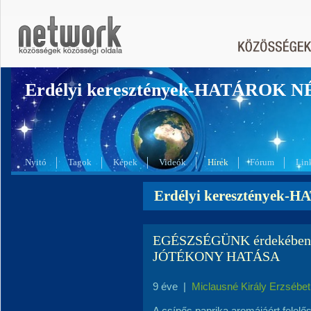
Erdélyi keresztények-HATÁROK 
Nyitó
Tagok
Képek
Videók
Hírek
Fórum
Lin
Erdélyi keresztények-
EGÉSZSÉGÜNK érdekében.
JÓTÉKONY HATÁSA
9 éve
|
Miclausné Király Erzsébet
A csípős paprika aromájáért felelő