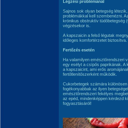
Légzési problémánál
Sajnos sok olyan betegség létezik,
problémákkal kell szembenézni. Az
krónikus obstruktív tüdőbetegség
végzésekor is.
A kapszaicin a felső légutak megny
időleges komfortérzetet biztosítva.
Fertőzés esetén
Ha valamilyen emésztőrendszeri va
egy esélyt a csípős paprikának. A 
a kapszaicint, ami erős aromáján
fertőtlenítőszerként működik.
Cukorbetegek számára különösen aj
fogékonyabbak az ilyen betegsége
emésztőrendszeri fekélyes megbe
az epéd, mindenképpen kérdezd ki
fogyasztásáról!