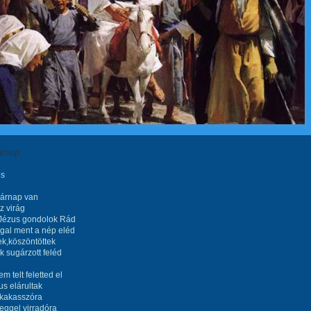
árnap
és
sárnap van
z virág
 Jézus gondolok Rád
gal ment a nép eléd
k,köszöntöttek
k sugárzott feléd
m telt feletted el
s elárultak
 kakasszóra
eggel virradóra