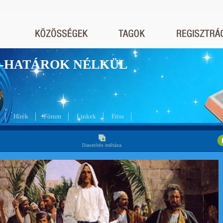
nyek-HATÁROK NÉLKÜL
Hírek
Fórum
Linkek
Friss
Diavetítés indítása