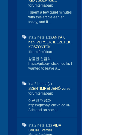
,GONDOLATOK...
fórumtémában:
I spent a few quiet minutes
with this article earlier
today, and it ...
írta
2 hete
a(z)
ANYÁK
napi VERSEK, IDÉZETEK ,
KÖSZÖNTŐK
fórumtémában:
상품권 현금화
https://giftpay. clickn.co.kr/ I
wanted to leave a...
írta
2 hete
a(z)
SZENTIMREI JENŐ versei
fórumtémában:
상품권 현금화
https://giftpay. clickn.co.kr/
A thread on social ...
írta
2 hete
a(z)
VIDA
BÁLINT versei