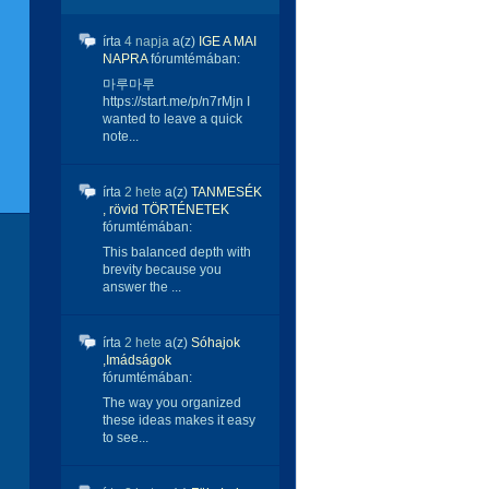
írta
4 napja
a(z)
IGE A MAI
NAPRA
fórumtémában:
마루마루
https://start.me/p/n7rMjn I
wanted to leave a quick
note...
írta
2 hete
a(z)
TANMESÉK
, rövid TÖRTÉNETEK
fórumtémában:
This balanced depth with
brevity because you
answer the ...
írta
2 hete
a(z)
Sóhajok
,Imádságok
fórumtémában:
The way you organized
these ideas makes it easy
to see...