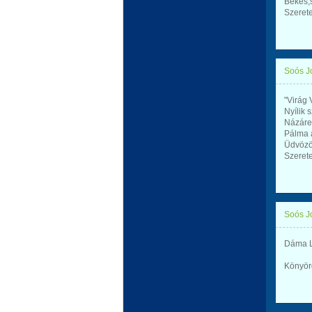
Békés,
Szerete
Soós J
"Virág
Nyílik 
Názáre
Pálma 
Üdvözö
Szerete
Soós J
Dáma L
Könyör