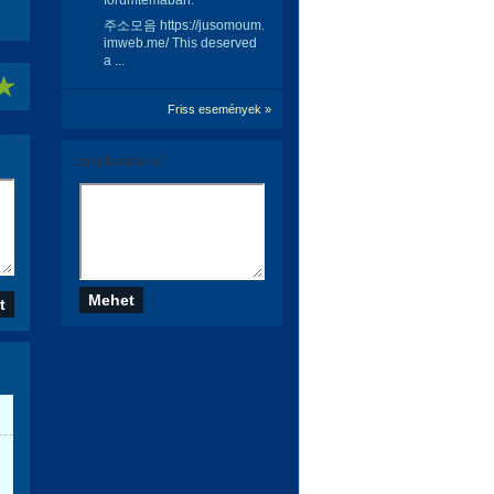
fórumtémában:
주소모음 https://jusomoum.
imweb.me/ This deserved
a ...
Friss események »
Szólj hozzá te is!