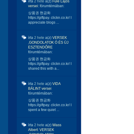
írta
2 hete
a(z)
Füle Lajos
versei:
fórumtémában:
상품권 현금화
https://giftpay. clickn.co.kr/ I
appreciate blogs ...
írta
2 hete
a(z)
VERSEK
,GONDOLATOK Ó ÉS ÚJ
ESZTENDŐRE
fórumtémában:
상품권 현금화
https://giftpay. clickn.co.kr/ I
shared this with a...
írta
2 hete
a(z)
VIDA
BÁLINT versei
fórumtémában:
상품권 현금화
https://giftpay. clickn.co.kr/ I
spent a few quiet ...
írta
2 hete
a(z)
Wass
Albert: VERSEK