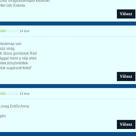
szép Virágvasárnapot kivánok!
ttel üdv Esbeta
Válasz
olán
üzente
14 éve
 Vasárnap van
száz virág
ti Jézus gondolok Rád
ággal ment a nép eléd
ltek,köszöntöttek
tük sugárzott feléd"
Válasz
olán
üzente
14 éve
ovag Erdős Anna
gés
Válasz