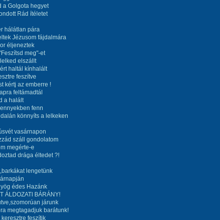
d a Golgota hegyet
ondott Rád ítéletet
r hálátlan pára
eltek Jézusom fájdalmára
or éljeneztek
k"Feszítsd meg"-et
elked elszállt
rt haltál kínhalált
sztre feszítve
t kértj az emberre !
pra feltámadtál
 a halált
ennyekben fenn
ldalán könnyíts a lelkeken
úsvét vasárnapon
zzád száll gondolatom
m megérte-e
doztad drága éltedet ?!
,barkákat lengetünk
sárnapján
yög édes Hazánk
T ÁLDOZATI BÁRÁNY!
tve,szomorúan járunk
ra megtagadjuk barátunk!
keresztre feszítik