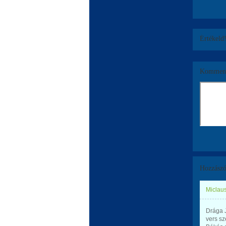
Értékeld
Komment
Hozzászó
Miclaus
Drága J
vers sz