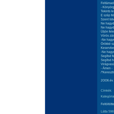
Feltámadá
- Könyörgö
Tekints l
E szép M
Szent Ist
Ne hagyd 
Ne hagyd
Üljön fel
Vörös zás
-Ne hagy
Örökké sz
Keservbe
-Ne hagyd
Segítsd f
Segítsd h
Virágvas
- Ámen -
/"Kereszt
2OO6.év.
Címkék:
Kategória
Feltöltött
Látta 598