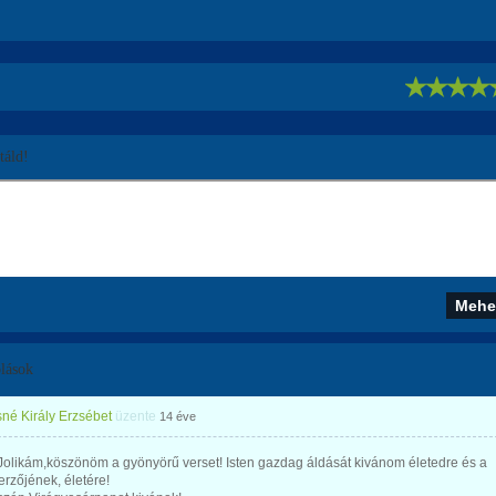
!
áld!
lások
né Király Erzsébet
üzente
14 éve
olikám,köszönöm a gyönyörű verset! Isten gazdag áldását kivánom életedre és a
erzőjének, életére!