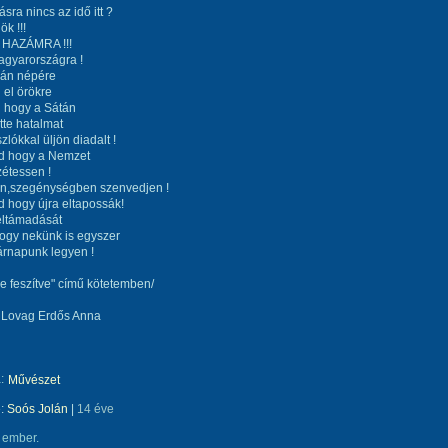
sra nincs az idő itt ?
k !!!
e HAZÁMRA !!!
agyarországra !
ván népére
el örökre
 hogy a Sátán
ette hatalmat
zlókkal üljön diadalt !
d hogy a Nemzet
étessen !
n,szegénységben szenvedjen !
 hogy újra eltapossák!
eltámadását
ogy nekünk is egyszer
árnapunk legyen !
re feszítve" című kötetemben/
 Lovag Erdős Anna
:
Művészet
e:
Soós Jolán
|
14 éve
 ember.