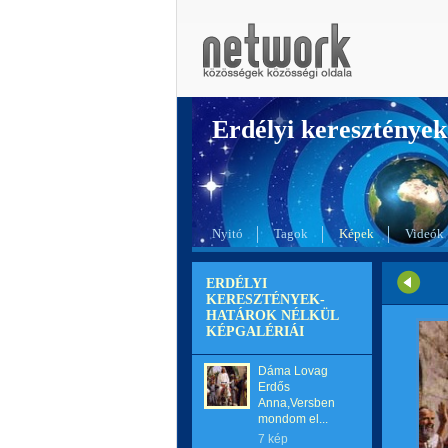
Erdélyi kereszté
Nyitó
Tagok
Képek
Videók
ERDÉLYI
KERESZTÉNYEK-
HATÁROK NÉLKÜL
KÉPGALÉRIÁI
Dáma Lovag
Erdős
Anna,Versben
mondom el...
7 kép