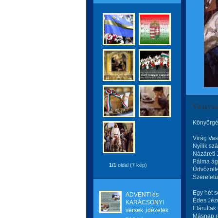
Virágvas
Könyörg
Virág Va
Nyílik szá
Názáreti
Pálma ág
1/1
oldal (7 kép)
Üdvözölte
Szeretetü
Egy hét se
ADVENTI és
Édes Jézu
KARÁCSONYI
Elárultak
versek ,idézetek
Másnap r