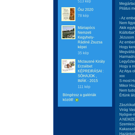
513 kép
Megjárta
Pilátus m
Ősz 2020
78 kép
- Az embe
Nem figy
Máriapócs
Akik egyk
Nemzeti
Kiáltotta
Kegyhely-
Jézusom l
Rádiné Zsuzsa
Az emberé
képei
Hogy kere
Megváltás
35 kép
Harmadna
Miclausné Király
Legyőzted
Erzsébet
Hogy a m
KÉPREIRÁSAI :
Az Atya o
SÓHAJOK ,
xxx
IMÁK - 2015
S most H
Mikor Ho
111 kép
Nem tudo
Böngéssz a galériák
Értünk ál
között!
Zászlókat
Virág Va
Nyögve-n
A NEMZE
Szemlesü
Kakasszó
Hazánkat 