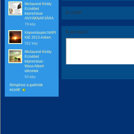
Miclausné Király
Erzsébet
Értékeld!
képreírásai
ANYÁKNAPJÁRA
78 kép
Kommentáld!
Képreírásaim:NAPI
IGE 2013.évben.
562 kép
Miclausné Király
Erzsébet
képreirásai -
Wass Albert
idézetek
50 kép
Böngéssz a galériák
között!