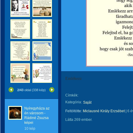
Emlékezz
2/43
oldal (338 kép)
Címkék:
Kategória:
Saját
Nyíregyháza az
Feltöltötte:
Miclausné Király Erzsébet
|
6 é
én városom -
Rádiné Zsuzsa
Látta 269 ember.
képei
10 kép