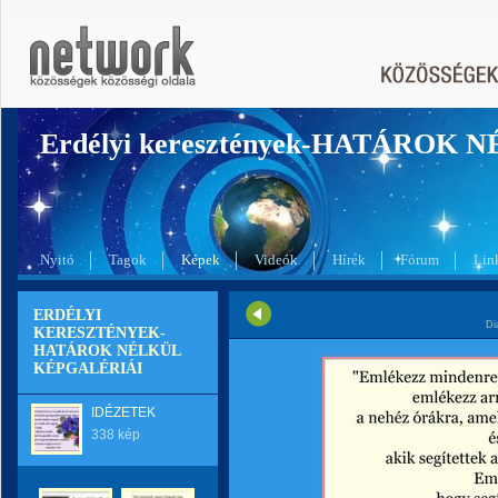
Erdélyi keresztények-HATÁROK 
Nyitó
Tagok
Képek
Videók
Hírek
Fórum
Lin
ERDÉLYI
Di
KERESZTÉNYEK-
HATÁROK NÉLKÜL
KÉPGALÉRIÁI
IDÉZETEK
338 kép