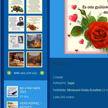
Müller Péter
6/43
oldal (338 kép)
Címkék:
Kategória:
Saját
Ige a mai napra
Feltöltötte:
Miclausné Király Erzsébet
|
6 é
2021.
95 kép
Látta 292 ember.
VERS KÉPPEL -
KEDVES