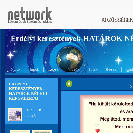
Erdélyi keresztények-HATÁROK 
Nyitó
Tagok
Képek
Videók
Hírek
Fórum
Lin
ERDÉLYI
Di
KERESZTÉNYEK-
HATÁROK NÉLKÜL
KÉPGALÉRIÁI
IDÉZETEK
338 kép