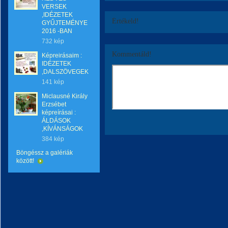
VERSEK
,IDÉZETEK
Értékeld!
GYŰJTEMÉNYE
2016 -BAN
732 kép
Kommentáld!
Képreirásaim :
IDÉZETEK
,DALSZÖVEGEK
141 kép
Miclausné Király
Erzsébet
képreírásai :
ÁLDÁSOK
,KÍVÁNSÁGOK
384 kép
Böngéssz a galériák
között!