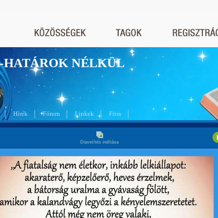
nyek-HATÁROK NÉLKÜL
Hírek
Fórum
Linkek
Friss
Diavetítés indítása