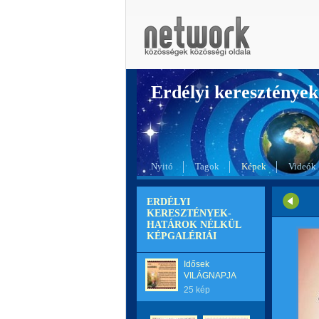
Erdélyi kereszté
Nyitó
Tagok
Képek
Videók
ERDÉLYI
KERESZTÉNYEK-
HATÁROK NÉLKÜL
KÉPGALÉRIÁI
Idősek
VILÁGNAPJA
25 kép