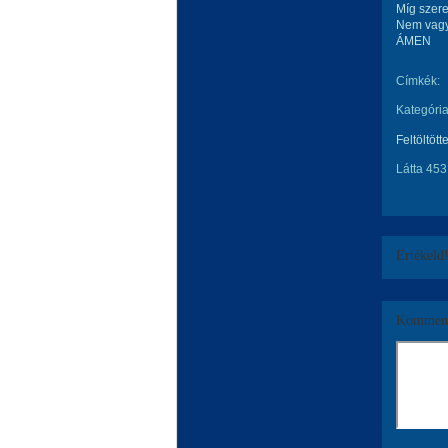
Míg szere
Nem vagy
ÁMEN
Címkék:
Kategória
Feltöltött
Látta 453
Értékeld
Komment