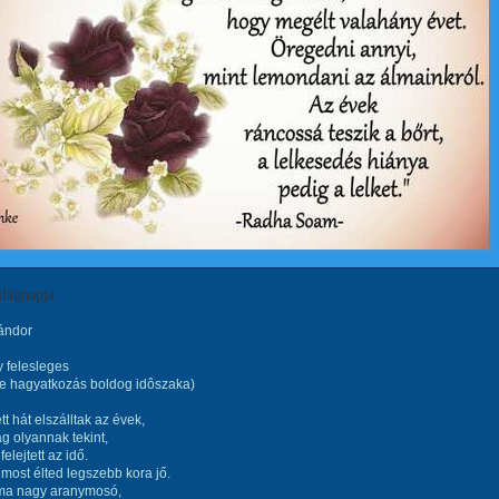
ilágnapja
Sándor
 felesleges
re hagyatkozás boldog idôszaka)
tt hát elszálltak az évek,
ág olyannak tekint,
t felejtett az idő.
most élted legszebb kora jő.
ama nagy aranymosó,