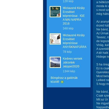
128 kép
a hétköz
mosta ki 
Miclausné Király
s most sz
Erzsébet
még hátra
képreirásai : IGE
A MAI NAPRA
Az aranyé
2016
érzed hát
348 kép
Ne bánd, 
Az Úrnak 
Miclausné Király
Tavasz, n
Erzsébet
de legsze
képreírásai
Virág, ka
ANYÁKNAPJÁRA
A szemlél
78 kép
A tél hal
Hidege ne
Kedves versek
,idézetek
S ha öreg
,képpel2020
Ez is csa
1344 kép
Gyerekkor
Most bels
Böngéssz a galériák
Lelked n
között!
S hogy me
Ne bánd,
Csak szem
Mit az Úr
Ne irigye
Napjaidho