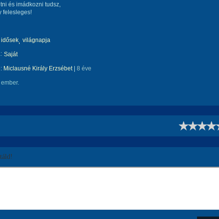
tni és imádkozni tudsz,
 felesleges!
idősek
világnapja
:
Saját
e:
Miclausné Király Erzsébet
|
8 éve
 ember.
!
áld!