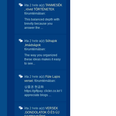
írta
2 hete
a(z)
TANMESÉK
, rövid TÖRTÉNETEK
fórumtémában:
This balanced depth with
brevity because you
answer the ...
írta
2 hete
a(z)
Sóhajok
,Imádságok
fórumtémában:
The way you organized
these ideas makes it easy
to see...
írta
2 hete
a(z)
Füle Lajos
versei:
fórumtémában:
상품권 현금화
https://giftpay. clickn.co.kr/ I
appreciate blogs ...
írta
2 hete
a(z)
VERSEK
,GONDOLATOK Ó ÉS ÚJ