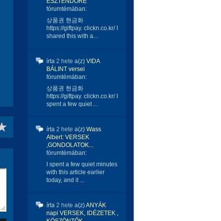
ESZTENDŐRE
fórumtémában:
상품권 현금화
https://giftpay. clickn.co.kr/ I
shared this with a...
írta
2 hete
a(z)
VIDA
BÁLINT versei
fórumtémában:
상품권 현금화
https://giftpay. clickn.co.kr/ I
spent a few quiet ...
írta
2 hete
a(z)
Wass
Albert: VERSEK
,GONDOLATOK...
fórumtémában:
I spent a few quiet minutes
with this article earlier
today, and it ...
írta
2 hete
a(z)
ANYÁK
napi VERSEK, IDÉZETEK ,