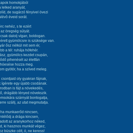
napok homokjából
a lelked aranyát,
elíd, de sugárzó fényivel övezi
lévô éveid sorát.
rc nehéz, s te ezért
 az öregség súlyát.
csak dalolj vígan, boldogan.
érett gyümölcsre is szüksége van.
yár ősz nélkül mit sem ér,
bb a tél: ruhája hófehér.
lász, gyümölcs kezdet csupán,
ődő pihenését az életfán
k hóesése hozza meg.
m gyötör, ha a szíved meleg.
 csontjaid oly gyakran fájnak,
k ígérete egy újabb csodának.
odban is fájt a növekedés,
ő, drágább lényed növekszik.
emsokára szárnyát bontogatja,
rre szállj, az utat megmutatja.
 ha munkaerőd nincsen,
lélődj a drága kincsen,
 adott az aranykorhoz néked,
ld, ki hasznos munkát végez,
z büszke célt, ó, ne keress!