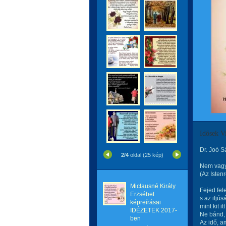
Idősek V
Dr. Joó 
2/4
oldal (25 kép)
Nem vagy
(Az Isten
Miclausné Király
Fejed fele
Erzsébet
s az ifjús
képreírásai
mint kit it
IDÉZETEK 2017-
Ne bánd, 
ben
Az idő, 