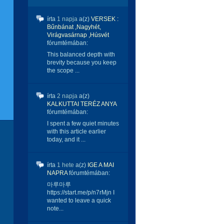
írta
1 napja
a(z)
VERSEK :
Bűnbánat ,Nagyhét,
Virágvasárnap ,Húsvét
fórumtémában:
This balanced depth with
brevity because you keep
the scope ...
írta
2 napja
a(z)
KALKUTTAI TERÉZ ANYA
fórumtémában:
I spent a few quiet minutes
with this article earlier
today, and it ...
írta
1 hete
a(z)
IGE A MAI
NAPRA
fórumtémában:
마루마루
https://start.me/p/n7rMjn I
wanted to leave a quick
note...