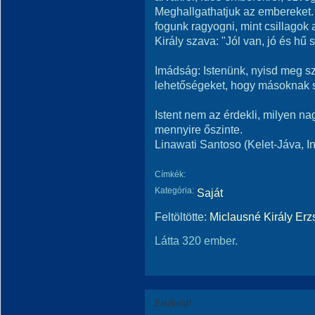
Meghallgathatjuk az embereket. H
fogunk ragyogni, mint csillagok 
Király szava: "Jól van, jó és hű 
Imádság: Istenünk, nyisd meg s
lehetőségeket, hogy másoknak 
Istent nem az érdekli, milyen na
mennyire őszinte.
Linawati Santoso (Kelet-Jáva, I
Címkék:
Kategória:
Saját
Feltöltötte:
Miclausné Király Erz
Látta 320 ember.
Értékeld!