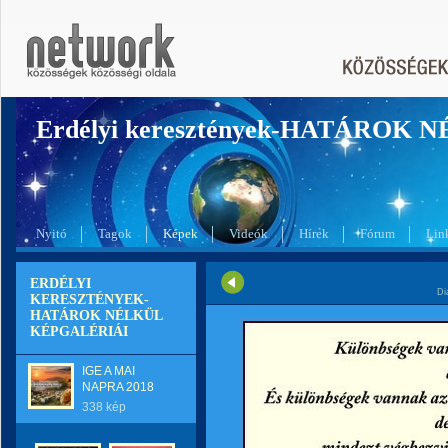
Erdélyi keresztények-HATÁROK 
Nyitó
Tagok
Képek
Videók
Hírek
Fórum
Lin
ERDÉLYI
Di
KERESZTÉNYEK-
HATÁROK NÉLKÜL
KÉPGALÉRIÁI
IGE A MAI
NAPRA 2018
338 kép