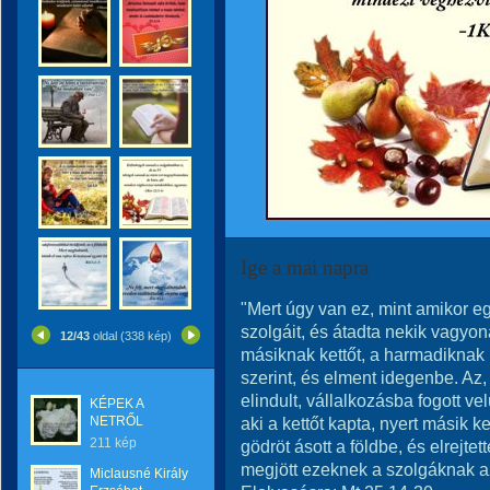
Ige a mai napra
"Mert úgy van ez, mint amikor e
szolgáit, és átadta nekik vagyon
12/43
oldal (338 kép)
másiknak kettőt, a harmadiknak
szerint, és elment idegenbe. Az,
elindult, vállalkozásba fogott ve
KÉPEK A
NETRŐL
aki a kettőt kapta, nyert másik k
211 kép
gödröt ásott a földbe, és elrejt
megjött ezeknek a szolgáknak az 
Miclausné Király