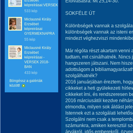
Elolvasásra: Mt 25,14-30.
Erzsébet
képreírásai:VERSEK
533 kép
SOKFÉLE ÚT
Miclausné Király
Erzsébet
Különbségek vannak a szolgálat
képreirásai
különbségek vannak az isteni er
GYERMEKNAPRA
mindezt véghezviszi mindenkibe
55 kép
Miclausné Király
Már régóta részt akartam venni 
Erzsébet
tudtam, mit csinálhatnék. Ninc
képreírásai -
VERSEK 2018-
hangszeren játszani. Nem hisze
BAN
adottságom a bibliamagyarázat
433 kép
szolgálhatnék?
Böngéssz a galériák
2016 januárjában éreztem, hogy 
között!
cikkeket a heti gyülekezeti hírl
cikkeket írni, és rendszeresen b
2016 márciusától kezdve néhány
elmondta, milyen sok áldást jel
Istennek ezt a szolgálati lehetős
Szolgálni nem csak a templomban
számunkra, amiken keresztül s
árvákról, idős emberekről, özveg