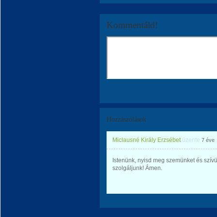
Kommentáld!
Hozzászólások
Miclausné Király Erzsébet
üzente
7 éve
Istenünk, nyisd meg szemünket és szív
szolgáljunk! Ámen.