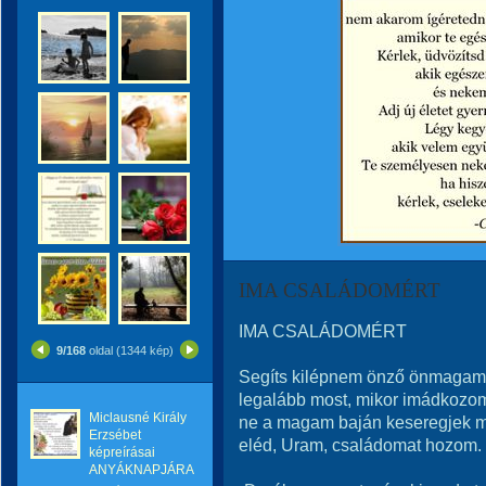
IMA CSALÁDOMÉRT
IMA CSALÁDOMÉRT
9/168
oldal (1344 kép)
Segíts kilépnem önző önmagam
legalább most, mikor imádkozo
Miclausné Király
ne a magam baján keseregjek m
Erzsébet
eléd, Uram, családomat hozom.
képreírásai
ANYÁKNAPJÁRA