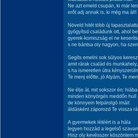
Ne azt emeld csupán, ki már ler
erőt adj annak is, ki még ma áll!
Növeld hitét több új tapasztalatta
gyógyítsd családunk ott, ahol be
gyerek-komiszság el ne keseríts
s ne bántsa oly nagyon, ha sze
Segíts emelni sok súlyos kereszt
amit rárak család és munkahely,
s ha ismeretlen útra kényszerüln
Te menj előtte, jó Atyám, Te men
Ne élje át, mit sokszor én: hiába
minden könyörgés meddőn hull 
de könnyein felpárolgó imáit
áldásként záporozd Te vissza rá
A gyermekek létéért is a hála
legyen hozzád a legelső szava
Hisz oly kevésszer köszöntem m