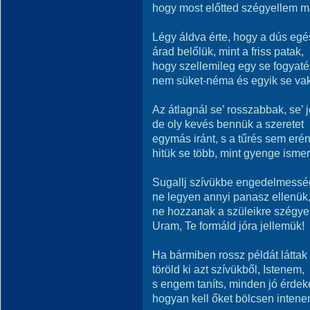
hogy most előtted szégyellem 
Légy áldva érte, hogy a dús eg
árad belőlük, mint a friss patak,
hogy szellemileg egy se fogyaté
nem süket-néma és egyik se vak
Az átlagnál se’ rosszabbak, se’ 
de oly kevés bennük a szeretet
egymás iránt, s a tűrés sem eré
hitük se több, mint gyenge ismer
Sugallj szívükbe engedelmessé
ne legyen annyi panasz ellenük
ne hozzanak a szüleikre szégye
Uram, Te formáld jóra jellemük!
Ha bármiben rossz példát láttak 
töröld ki azt szívükből, Istenem,
s engem taníts, minden jó érde
hogyan kell őket bölcsen intene