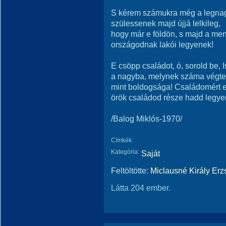
S kérem számukra még a legna
szülessenek majd újjá lelkileg,
hogy már e földön, s majd a me
országodnak lakói legyenek!
E csöpp családot, ó, sorold be, I
a nagyba, melynek száma végte
mint boldogsága! Családomért 
örök családod része hadd legy
/Balog Miklós-1970/
Címkék:
Kategória:
Saját
Feltöltötte:
Miclausné Király Erz
Látta 204 ember.