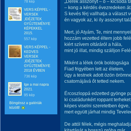
„Derék asszonyt – ó – kicsoda ta
78 kép
– kong a kérdés évezredeken át
VERS KÉPPEL -
S kevés férj vallhatja a választ 
VERSEK
,IDÉZETEK
én vagyok az, ki ily asszonyt talál
GYŰJTEMÉNYE
KÉPEKKEL
Mert, jó Atyám, Te, mint mennyei
2015.
hozzám vezetted éltem jobb felé
557 kép
kiért szívem oltáráról a hála,
VERS KÉPPEL -
mint jó illat, mindig szálljon Felé
KEDVES
VERSEK
,IDÉZETEK
Miként a lélek örök boldogsága
GYŰJTEMÉNYE
Fiad frigyében lett az életem,
2018 ÉVBEN
úgy a testnek adott özön örömn
736 kép
csatornájává őt tetted nekem.
Ige a mai napra
2021.
Ércoszloppá edzetted gyönge p
95 kép
ki családunkért roppant terheket
Böngéssz a galériák
képes viselni szeretetben égve,
között!
mert együtt járhat mindig Tevele
De attól félek, mégis meghaladj
kitartását a hosszú próba már.