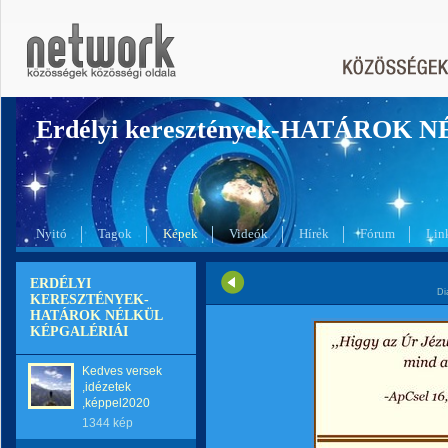
Erdélyi keresztények-HATÁROK 
Nyitó
Tagok
Képek
Videók
Hírek
Fórum
Lin
ERDÉLYI
Di
KERESZTÉNYEK-
HATÁROK NÉLKÜL
KÉPGALÉRIÁI
Kedves versek
,idézetek
,képpel2020
1344 kép