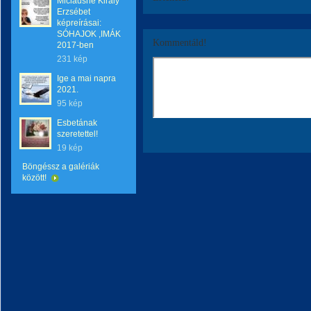
Miclausné Király
Erzsébet
képreírásai:
SÓHAJOK ,IMÁK
Kommentáld!
2017-ben
231 kép
Ige a mai napra
2021.
95 kép
Esbetának
szeretettel!
19 kép
Böngéssz a galériák
között!