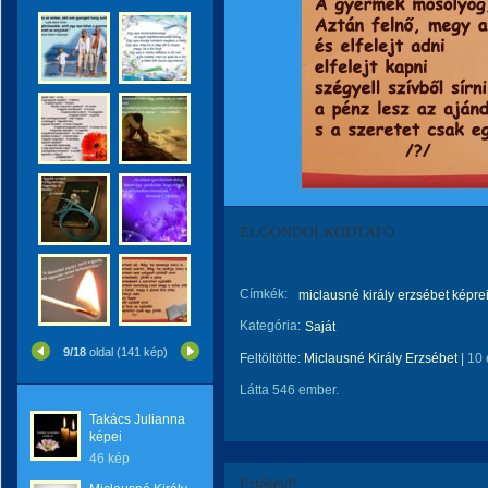
ELGONDOLKODTATÓ
Címkék:
miclausné király erzsébet képre
Kategória:
Saját
9/18
oldal (141 kép)
Feltöltötte:
Miclausné Király Erzsébet
|
10 
Látta 546 ember.
Takács Julianna
képei
46 kép
Értékeld!