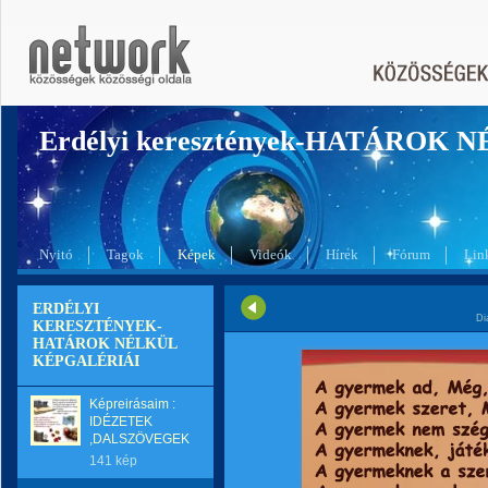
Erdélyi keresztények-HATÁROK 
Nyitó
Tagok
Képek
Videók
Hírek
Fórum
Lin
ERDÉLYI
Di
KERESZTÉNYEK-
HATÁROK NÉLKÜL
KÉPGALÉRIÁI
Képreirásaim :
IDÉZETEK
,DALSZÖVEGEK
141 kép