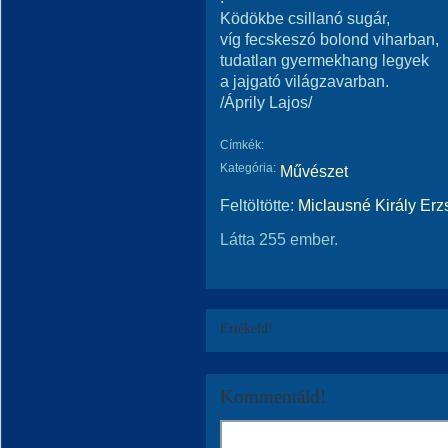
Ködökbe csillanó sugár,
víg fecskeszó bolond viharban,
tudatlan gyermekhang legyek
a jajgató világzavarban.
/Áprily Lajos/
Címkék:
Kategória:
Művészet
Feltöltötte:
Miclausné Király Erz
Látta 255 ember.
Értékeld!
Kommentáld!