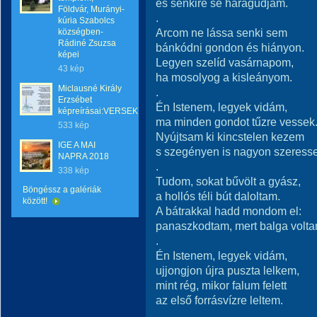
és senkire se haragudjam.
Földvár, Murányi-
.
kúria Szabolcs
Arcom ne lássa senki sem
községben-
Rádiné Zsuzsa
bánkódni gondon és hiányon.
képei
Legyen szelíd vasárnapom,
43 kép
ha mosolyog a kisleányom.
Miclausné Király
.
Erzsébet
Én Istenem, legyek vidám,
képreírásai:VERSEK
ma minden gondot tűzre vessek
533 kép
Nyújtsam ki kincstelen kezem
IGE A MAI
s szegényen is nagyon szeresse
NAPRA 2018
.
338 kép
Tudom, sokat bűvölt a gyász,
Böngéssz a galériák
a hollós téli bút daloltam.
között!
A bátrakkal hadd mondom el:
panaszkodtam, mert balga volta
.
Én Istenem, legyek vidám,
ujjongjon újra puszta lelkem,
mint rég, mikor falum felett
az első forrásvízre leltem.
.