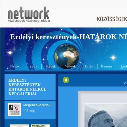
Erdélyi keresztények-HATÁROK 
Nyitó
Tagok
Képek
Videók
Hírek
Fórum
Lin
ERDÉLYI
Di
KERESZTÉNYEK-
HATÁROK NÉLKÜL
KÉPGALÉRIÁI
Megemlékezések
111 kép