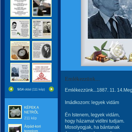
Emlékezzünk...
Emlékezzünk...1887. 11. 14.Megsz
5/14
oldal (111 kép)
Imádkozom: legyek vidám
KÉPEK A
NETRŐL
Én Istenem, legyek vidám,
211 kép
hogy házamat vidítni tudjam.
Árpád-kori
Mosolyogjak, ha bántanak
templom,