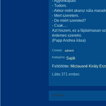
- Agyonkapált!
- Tudom.
- Akkor miért akarsz nála marad
- Mert szeretem.
- De miért szereted?
- Csak.…
Azt hiszem, ez a fájdalmasan s
érdemes szeretni.
(Papp Andrea írása)
Címkék:
advent
Kategória:
Saját
Feltöltötte:
Miclausné Király Erz
Látta 371 ember.
Értékeld!