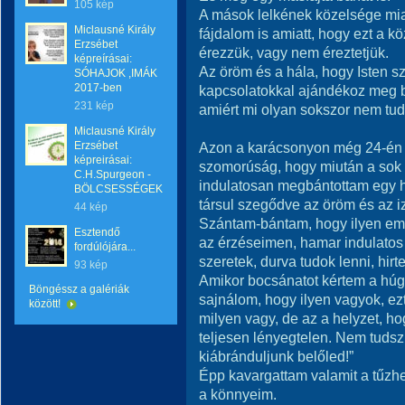
105 kép
A mások lelkének közelsége miat
Miclausné Király
fájdalom is amiatt, hogy ezt a 
Erzsébet
érezzük, vagy nem éreztetjük.
képreírásai:
Az öröm és a hála, hogy Isten sze
SÓHAJOK ,IMÁK
2017-ben
kapcsolatokkal ajándékoz meg b
231 kép
amiért mi olyan sokszor nem tud
Miclausné Király
Erzsébet
Azon a karácsonyon még 24-én is
képreirásai:
szomorúság, hogy miután a sok e
C.H.Spurgeon -
indulatosan megbántottam egy 
BÖLCSESSÉGEK
társul szegődve az öröm és az i
44 kép
Szántam-bántam, hogy ilyen em
Esztendő
az érzéseimen, hamar indulatos
fordúlójára...
szeretek, durva tudok lenni, hirt
93 kép
Amikor bocsánatot kértem a húg
Böngéssz a galériák
sajnálom, hogy ilyen vagyok, ezt
között!
milyen vagy, de az a helyzet, h
teljesen lényegtelen. Nem tudsz
kiábránduljunk belőled!”
Épp kavargattam valamit a tűzhel
a könnyeim.