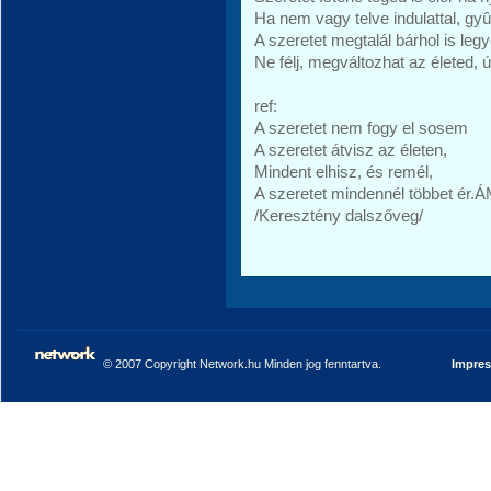
Ha nem vagy telve indulattal, gyûl
A szeretet megtalál bárhol is leg
Ne félj, megváltozhat az életed,
ref:
A szeretet nem fogy el sosem
A szeretet átvisz az életen,
Mindent elhisz, és remél,
A szeretet mindennél többet ér
/Keresztény dalszőveg/
© 2007 Copyright Network.hu Minden jog fenntartva.
Impre