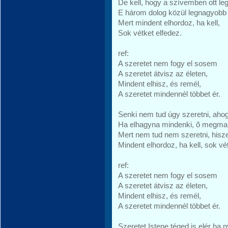
De kell, hogy a szívemben ott leg
E három dolog közül legnagyobb 
Mert mindent elhordoz, ha kell,
Sok vétket elfedez.
ref:
A szeretet nem fogy el sosem
A szeretet átvisz az életen,
Mindent elhisz, és remél,
A szeretet mindennél többet ér.
Senki nem tud úgy szeretni, ahog
Ha elhagyna mindenki, õ megma
Mert nem tud nem szeretni, hisze
Mindent elhordoz, ha kell, sok vé
ref:
A szeretet nem fogy el sosem
A szeretet átvisz az életen,
Mindent elhisz, és remél,
A szeretet mindennél többet ér.
Szeretet Istene téged is elér ha 