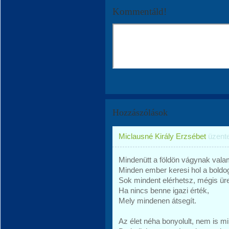
Kommentáld!
Hozzászólások
Miclausné Király Erzsébet
üzent
Mindenütt a földön vágynak valam
Minden ember keresi hol a bold
Sok mindent elérhetsz, mégis ür
Ha nincs benne igazi érték,
Mely mindenen átsegít.
Az élet néha bonyolult, nem is m