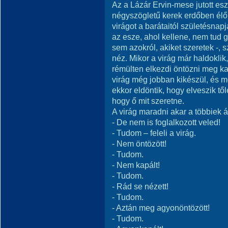
Az a Lázár Ervin-mese jutott e
négyszögletű kerek erdőben élő
virágot a barátaitól születésnapj
az esze, ahol kellene, nem tud 
sem azokról, akiket szeretek -, 
néz. Mikor a virág már haldoklik
rémülten elkezdi öntözni meg kap
virág még jobban kikészül, és m
ekkor eldöntik, hogy elveszik tő
hogy ő mit szeretne.
A virág maradni akar a többiek 
- De nem is foglalkozott veled!
- Tudom – feleli a virág.
- Nem öntözött!
- Tudom.
- Nem kapált!
- Tudom.
- Rád se nézett!
- Tudom.
- Aztán meg agyonöntözött!
- Tudom.