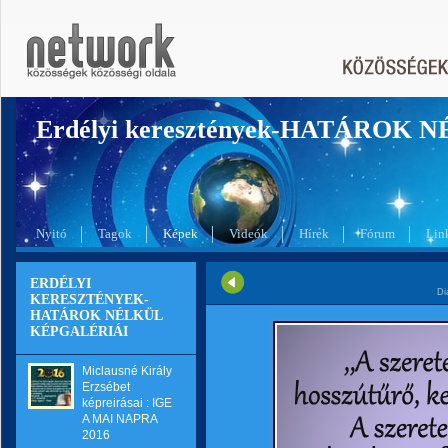
Erdélyi keresztények-HATÁROK 
Nyitó
Tagok
Képek
Videók
Hírek
Fórum
Lin
ERDÉLYI
Di
KERESZTÉNYEK-
HATÁROK NÉLKÜL
KÉPGALÉRIÁI
Miclausné Király
Erzsébet
képreirásai : IGE
A MAI NAPRA
2016