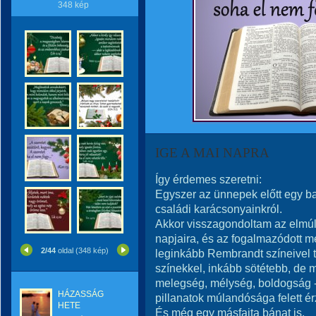
348 kép
IGE A MAI NAPRA
Így érdemes szeretni:
Egyszer az ünnepek előtt egy ba
családi karácsonyainkról.
Akkor visszagondoltam az elmúl
napjaira, és az fogalmazódott 
2/44
oldal (348 kép)
leginkább Rembrandt színeivel 
színekkel, inkább sötétebb, de 
melegség, mélység, boldogság -
HÁZASSÁG
pillanatok múlandósága felett é
HETE
És még egy másfajta bánat is.