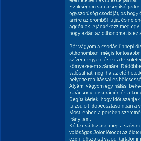
elérhetetlennek tűnő céljaimat.
Szükségem van a segítségedre,
egyszerűség csodáját, és hogy 
amire az erőmből futja, és ne e
aggódjak. Ajándékozz meg egy b
hogy aztán az otthonomat is ez a
Bár vágyom a csodás ünnepi dísz
otthonomban, mégis fontosabbna
szívem legyen, és ez a lelkület
környezetem számára. Rádöbben
valósulhat meg, ha az elérhetet
helyette realitással és bölcse
Atyám, vágyom egy hálás, béke- 
karácsonyi dekoráción és a ko
Segíts kérlek, hogy időt szánjak
túlzsúfolt időbeosztásomban a va
Most, ebben a percben szeretné
irányítani.
Kérlek változtasd meg a szívem
valóságos Jelenlétedet az élete
ezen időszakát valódi tartalomm