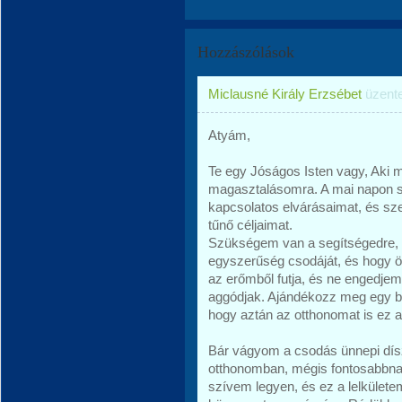
Hozzászólások
Miclausné Király Erzsébet
üzent
Atyám,
Te egy Jóságos Isten vagy, Aki 
magasztalásomra. A mai napon s
kapcsolatos elvárásaimat, és sz
tűnő céljaimat.
Szükségem van a segítségedre, 
egyszerűség csodáját, és hogy 
az erőmből futja, és ne engedjem
aggódjak. Ajándékozz meg egy bé
hogy aztán az otthonomat is ez a 
Bár vágyom a csodás ünnepi dísze
otthonomban, mégis fontosabbnak
szívem legyen, és ez a lelkület