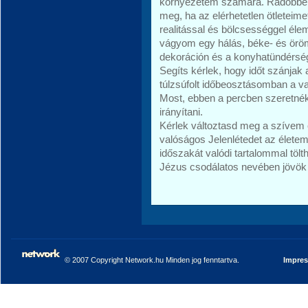
környezetem számára. Rádöbbent
meg, ha az elérhetetlen ötleteim
realitással és bölcsességgel él
vágyom egy hálás, béke- és örömt
dekoráción és a konyhatündérs
Segíts kérlek, hogy időt szánjak 
túlzsúfolt időbeosztásomban a val
Most, ebben a percben szeretnék
irányítani.
Kérlek változtasd meg a szívem
valóságos Jelenlétedet az életem
időszakát valódi tartalommal töl
Jézus csodálatos nevében jövö
© 2007 Copyright Network.hu Minden jog fenntartva.
Impre