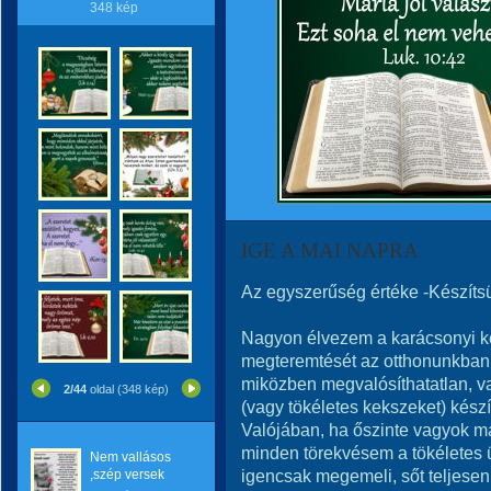
348 kép
IGE A MAI NAPRA
Az egyszerűség értéke -Készítsü
Nagyon élvezem a karácsonyi ke
megteremtését az otthonunkban,
miközben megvalósíthatatlan, va
2/44
oldal (348 kép)
(vagy tökéletes kekszeket) készí
Valójában, ha őszinte vagyok 
minden törekvésem a tökéletes 
Nem vallásos
igencsak megemeli, sőt teljesen 
,szép versek