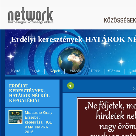
Erdélyi keresztények-HATÁROK 
Nyitó
Tagok
Képek
Videók
Hírek
Fórum
Lin
ERDÉLYI
Di
KERESZTÉNYEK-
HATÁROK NÉLKÜL
KÉPGALÉRIÁI
Miclausné Király
Erzsébet
képreirásai : IGE
A MAI NAPRA
2016