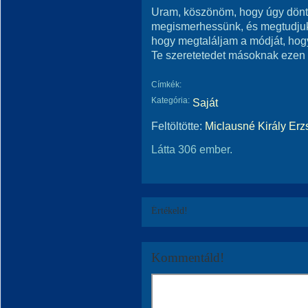
Uram, köszönöm, hogy úgy döntö
megismerhessünk, és megtudjuk,
hogy megtaláljam a módját, hog
Te szeretetedet másoknak ezen
Címkék:
Kategória:
Saját
Feltöltötte:
Miclausné Király Erz
Látta 306 ember.
Értékeld!
Kommentáld!