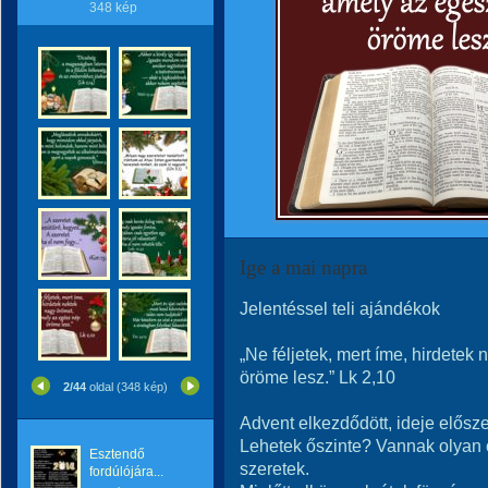
348 kép
Ige a mai napra
Jelentéssel teli ajándékok
„Ne féljetek, mert íme, hirdete
öröme lesz.” Lk 2,10
2/44
oldal (348 kép)
Advent elkezdődött, ideje elősze
Lehetek őszinte? Vannak olyan 
Esztendő
szeretek.
fordúlójára...