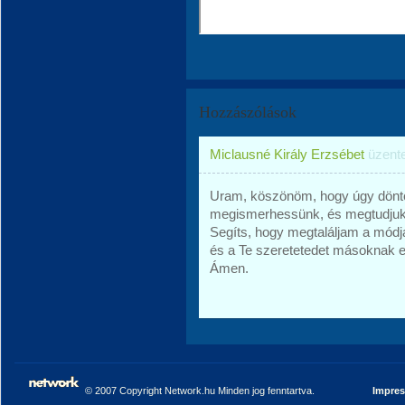
Hozzászólások
Miclausné Király Erzsébet
üzent
Uram, köszönöm, hogy úgy döntöt
megismerhessünk, és megtudjuk,
Segíts, hogy megtaláljam a módj
és a Te szeretetedet másoknak 
Ámen.
© 2007 Copyright Network.hu Minden jog fenntartva.
Impre