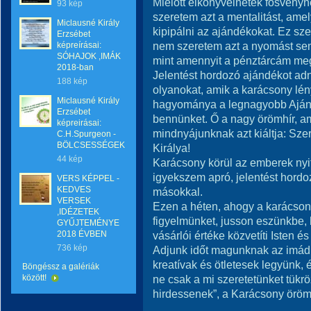
Mielőtt elkönyvelnétek fösvén
93 kép
szeretem azt a mentalitást, amely
Miclausné Király
kipipálni az ajándékokat. Ez sze
Erzsébet
nem szeretem azt a nyomást sem,
képreírásai:
SÓHAJOK ,IMÁK
mint amennyit a pénztárcám me
2018-ban
Jelentést hordozó ajándékot adn
188 kép
olyanokat, amik a karácsony lén
Miclausné Király
hagyománya a legnagyobb Ajánd
Erzsébet
bennünket. Ő a nagy örömhír, am
képreirásai:
mindnyájunknak azt kiáltja: Szer
C.H.Spurgeon -
BÖLCSESSÉGEK
Királya!
44 kép
Karácsony körül az emberek nyit
igyekszem apró, jelentést hordo
VERS KÉPPEL -
KEDVES
másokkal.
VERSEK
Ezen a héten, ahogy a karácsony
,IDÉZETEK
figyelmünket, jusson eszünkbe,
GYŰJTEMÉNYE
2018 ÉVBEN
vásárlói értéke közvetíti Isten é
736 kép
Adjunk időt magunknak az imádko
kreatívak és ötletesek legyünk,
Böngéssz a galériák
között!
ne csak a mi szeretetünket tük
hirdessenek”, a Karácsony örömh