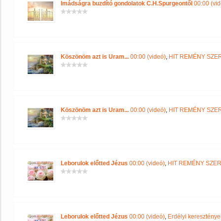
Imádságra buzdító gondolatok C.H.Spurgeontől
00:00 (vid
Köszönöm azt is Uram...
00:00 (videó)
,
HIT REMÉNY SZE
Köszönöm azt is Uram...
00:00 (videó)
,
HIT REMÉNY SZE
Leborulok előtted Jézus
00:00 (videó)
,
HIT REMÉNY SZE
Leborulok előtted Jézus
00:00 (videó)
,
Erdélyi kereszté