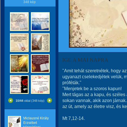
348 kép
IGE A MAI NAPRA
"Amit tehát szeretnétek, hogy az
ugyanazt cselekedjétek velük, mer
próféták."
"Menjetek be a szoros kapun!
Mert tágas az a kapu, és széles 
sokan vannak, akik azon járnak.
10/44
oldal (348 kép)
az út, amely az életre visz, és 
Mt 7,12-14.
Miclausné Király
Erzsébet