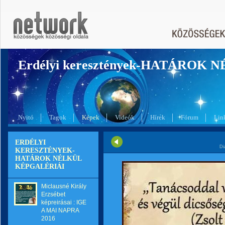
Erdélyi keresztények-HATÁROK 
Nyitó
Tagok
Képek
Videók
Hírek
Fórum
Lin
ERDÉLYI
Di
KERESZTÉNYEK-
HATÁROK NÉLKÜL
KÉPGALÉRIÁI
Miclausné Király
Erzsébet
képreirásai : IGE
A MAI NAPRA
2016