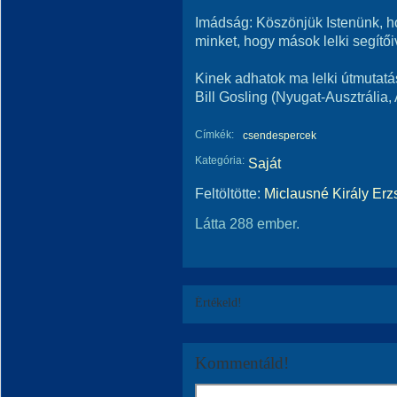
Imádság: Köszönjük Istenünk, ho
minket, hogy mások lelki segítő
Kinek adhatok ma lelki útmutatá
Bill Gosling (Nyugat-Ausztrália, 
Címkék:
csendespercek
Kategória:
Saját
Feltöltötte:
Miclausné Király Erz
Látta 288 ember.
Értékeld!
Kommentáld!