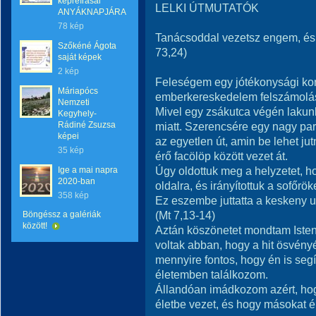
képreírásai
LELKI ÚTMUTATÓK
ANYÁKNAPJÁRA
78 kép
Tanácsoddal vezetsz engem, és 
Szőkéné Ágota
73,24)
saját képek
2 kép
Feleségem egy jótékonysági kon
Máriapócs
emberkereskedelem felszámolásá
Nemzeti
Mivel egy zsákutca végén lakun
Kegyhely-
Rádiné Zsuzsa
miatt. Szerencsére egy nagy pa
képei
az egyetlen út, amin be lehet jut
35 kép
érő facölöp között vezet át.
Úgy oldottuk meg a helyzetet, h
Ige a mai napra
2020-ban
oldalra, és irányítottuk a sofőrök
358 kép
Ez eszembe juttatta a keskeny ut
(Mt 7,13-14)
Böngéssz a galériák
között!
Aztán köszönetet mondtam Istenn
voltak abban, hogy a hit ösvény
mennyire fontos, hogy én is seg
életemben találkozom.
Állandóan imádkozom azért, hogy 
életbe vezet, és hogy másokat é