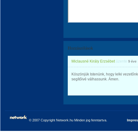
Hozzászólások
Miclausné Király Erzsébet
üzente
9 éve
Köszönjük Istenünk, hogy lelki vezetőnk
segítőivé válhassunk. Ámen.
© 2007 Copyright Network.hu Minden jog fenntartva.
Impre