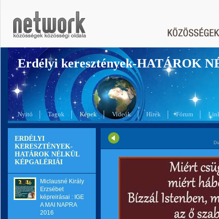
Erdélyi keresztények-HATÁROK 
Nyitó
Tagok
Képek
Videók
Hírek
Fórum
Lin
ERDÉLYI
Di
KERESZTÉNYEK-
HATÁROK NÉLKÜL
KÉPGALÉRIÁI
Miclausné Király
Erzsébet
képreirásai : IGE
A MAI NAPRA
2016