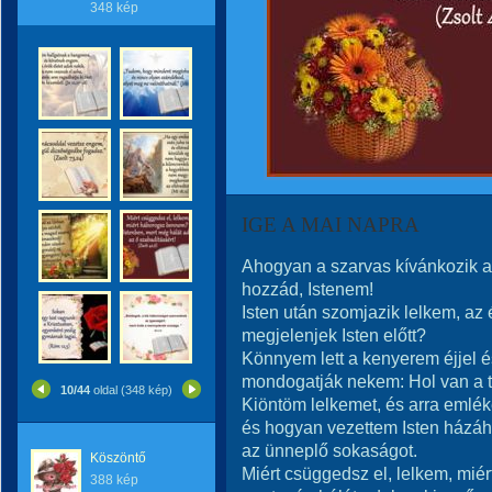
348 kép
IGE A MAI NAPRA
Ahogyan a szarvas kívánkozik a 
hozzád, Istenem!
Isten után szomjazik lelkem, az 
megjelenjek Isten előtt?
Könnyem lett a kenyerem éjjel é
mondogatják nekem: Hol van a t
10/44
oldal (348 kép)
Kiöntöm lelkemet, és arra emlé
és hogyan vezettem Isten házáh
az ünneplő sokaságot.
Köszöntő
Miért csüggedsz el, lelkem, mié
388 kép