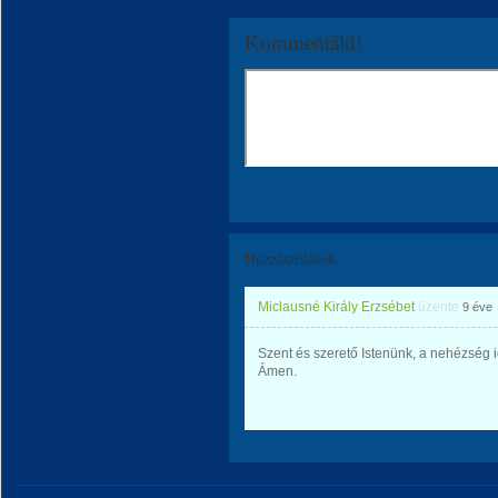
Kommentáld!
Hozzászólások
Miclausné Király Erzsébet
üzente
9 éve
Szent és szerető Istenünk, a nehézség i
Ámen.