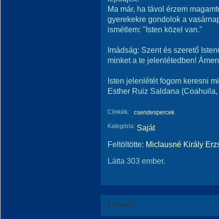
Ma már, ha távol érzem magamtól
gyerekekre gondolok a vasárnapi
ismétlem: "Isten közel van."
Imádság: Szent és szerető Isten
minket a te jelenlétedben! Ámen
Isten jelenlétét fogom keresni m
Esther Ruiz Saldana (Coahuila,
Címkék:
csendespercek
Kategória:
Saját
Feltöltötte:
Miclausné Király Erz
Látta 303 ember.
Értékeld!