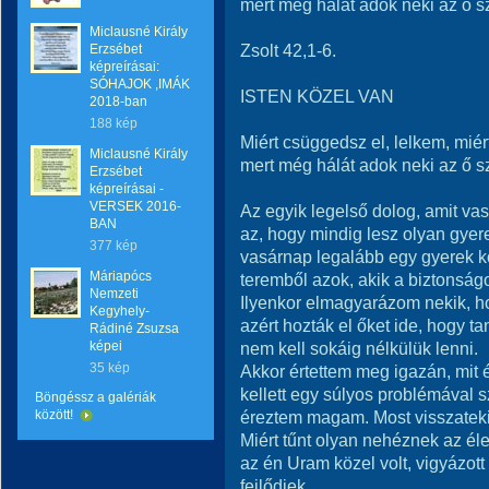
mert még hálát adok neki az ő s
Miclausné Király
Zsolt 42,1-6.
Erzsébet
képreírásai:
SÓHAJOK ,IMÁK
ISTEN KÖZEL VAN
2018-ban
188 kép
Miért csüggedsz el, lelkem, mié
Miclausné Király
mert még hálát adok neki az ő sz
Erzsébet
képreírásai -
VERSEK 2016-
Az egyik legelső dolog, amit va
BAN
az, hogy mindig lesz olyan gyere
377 kép
vasárnap legalább egy gyerek k
Máriapócs
teremből azok, akik a biztonságo
Nemzeti
Ilyenkor elmagyarázom nekik, h
Kegyhely-
azért hozták el őket ide, hogy 
Rádiné Zsuzsa
képei
nem kell sokáig nélkülük lenni.
35 kép
Akkor értettem meg igazán, mit
kellett egy súlyos problémával
Böngéssz a galériák
között!
éreztem magam. Most visszatekin
Miért tűnt olyan nehéznek az é
az én Uram közel volt, vigyázott
fejlődjek.