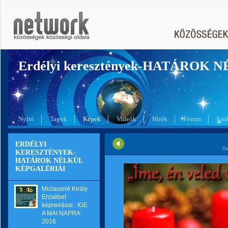
Erdélyi keresztények-HATÁROK 
Nyitó
Tagok
Képek
Videók
Hírek
Fórum
Lin
ERDÉLYI
Di
KERESZTÉNYEK-
HATÁROK NÉLKÜL
KÉPGALÉRIÁI
Miclausné Király
Erzsébet
képreirásai : IGE
A MAI NAPRA
2016