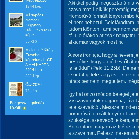
,képpel2020
Akikkel pedig megosztanám a vá
1344 kép
szavaimat. Lelkük pereméig megte
Máriapócs
Homorúvá formált tenyerembe töl
Nemzeti
el nem nehezül. Belefáradtam, 
Kegyhely-
tudom kiönteni, ami bennem va
Rádiné Zsuzsa
rá. De órákon át csak hallgatni,
képei
35 kép
alkalmas vagyok most rá.
Miclausné Király
A sors iróniája, hogy a nevem je
Erzsébet
képreírásai :IGE
beszélve, hogy a múlt évről átho
A MAI NAPRA
is felüdül” (Péld 11,25b). De ne
2014-ben
csordultig tele vagyok. És nem t
331 kép
nincs bennem: megteltem, mégi
Ősz 2020
78 kép
Így hát önző módon beteget je
Visszavonulok magamba, távol 
Böngéssz a galériák
tele szavaiktól. Messze minden 
között!
homorúvá formált tenyérrel, ami
szükséget szenvedő lelkem, elny
Beleöntöm magam az Igébe, a ha
a szavaimat. Felteszi nekem a k