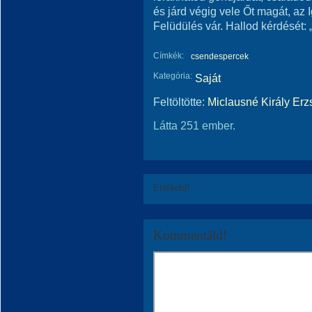
és járd végig vele Őt magát, az 
Felüdülés vár. Hallod kérdését:
Címkék:
csendespercek
Kategória:
Saját
Feltöltötte:
Miclausné Király Erz
Látta 251 ember.
Értékeld!
Kommentáld!