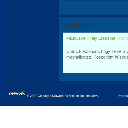
Hozzászólások
Miclausné Király Erzsébet
üzent
Uram, köszönöm, hogy Te nem v
meghallgatsz. Köszönöm hűsége
© 2007 Copyright Network.hu Minden jog fenntartva.
Impre