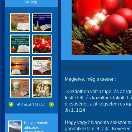
348 kép
IGE A MAI NAPRA
Megtelve, mégis üresen:
„Kezdetben volt az Ige, és az Ige 
testté lett, és közöttünk lakott.
dicsőségét, akit kegyelem és iga
4/44
oldal (348 kép)
Jn 1, 1;14
Hogy vagy? Naponta sokszor tes
Kedves versek
,idézetek
gondolkoztam el rajta. Kevesen 