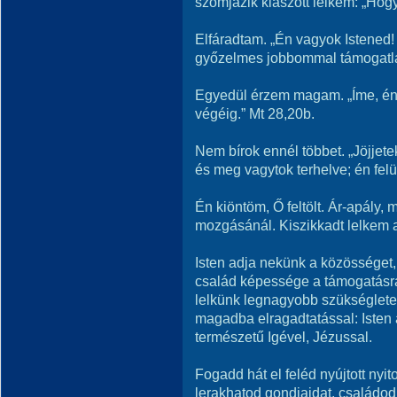
szomjazik kiaszott lelkem: „Hog
Elfáradtam. „Én vagyok Istened! 
győzelmes jobbommal támogatla
Egyedül érzem magam. „Íme, én
végéig.” Mt 28,20b.
Nem bírok ennél többet. „Jöjjet
és meg vagytok terhelve; én felüd
Én kiöntöm, Ő feltölt. Ár-apály
mozgásánál. Kiszikkadt lelkem a
Isten adja nekünk a közösséget,
család képessége a támogatásra
lelkünk legnagyobb szükséglete
magadba elragadtatással: Isten 
természetű Igével, Jézussal.
Fogadd hát el feléd nyújtott nyit
lerakhatod gondjaidat, családod