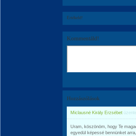
Értékeld!
Kommentáld!
Hozzászólások
Miclausné Király Erzsébet
üzent
Uram, köszönöm, hogy Te magad
egyedül képessé bennünket arra,