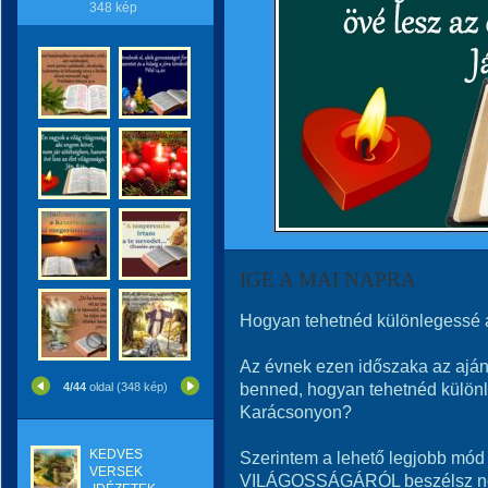
348 kép
IGE A MAI NAPRA
Hogyan tehetnéd különlegessé 
Az évnek ezen időszaka az aján
benned, hogyan tehetnéd különl
4/44
oldal (348 kép)
Karácsonyon?
KEDVES
Szerintem a lehető legjobb mó
VERSEK
VILÁGOSSÁGÁRÓL beszélsz ne