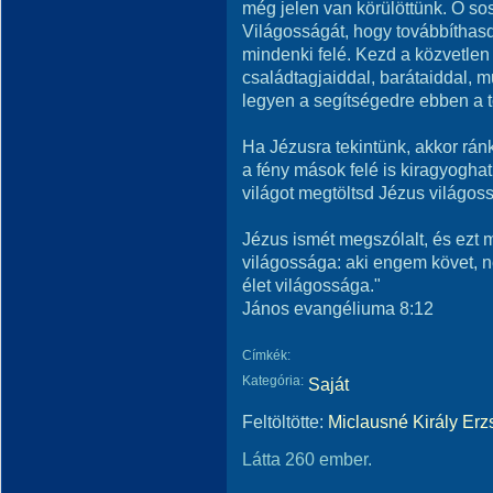
még jelen van körülöttünk. Ő sos
Világosságát, hogy továbbíthasd
mindenki felé. Kezd a közvetle
családtagjaiddal, barátaiddal, 
legyen a segítségedre ebben a 
Ha Jézusra tekintünk, akkor ránk
a fény mások felé is kiragyoghat
világot megtöltsd Jézus világos
Jézus ismét megszólalt, és ezt 
világossága: aki engem követ, 
élet világossága."
János evangéliuma 8:12
Címkék:
Kategória:
Saját
Feltöltötte:
Miclausné Király Erz
Látta 260 ember.