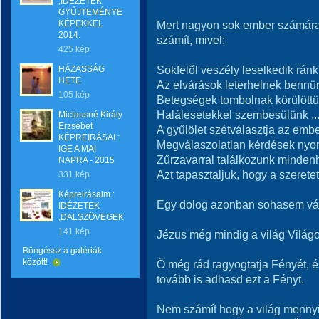
,IDÉZETEK
GYŰJTEMÉNYE
KÉPEKKEL
Mert nagyon sok ember számára e
2014.
számít, mivel:
425 kép
Sokfelől veszély leselkedik ránk 
HÁZASSÁG
HETE
Az elvárások leterhelnek bennün
105 kép
Betegségek tombolnak körülöttün
Halálesetekkel szembesülünk ..
Miclausné Király
Erzsébet
A gyűlölet szétválasztja az ember
KÉPREIRÁSAI :
Megválaszolatlan kérdések nyo
IGE A MAI
Zűrzavarral találkozunk mindenho
NAPRA - 2015
Azt tapasztaljuk, hogy a szerete
331 kép
Képreirásaim :
Egy dolog azonban sohasem vál
IDÉZETEK
,DALSZÖVEGEK
141 kép
Jézus még mindig a világ Világ
Böngéssz a galériák
között!
Ő még rád ragyogtatja Fényét, é
tovább is adhasd ezt a Fényt.
Nem számít hogy a világ mennyir