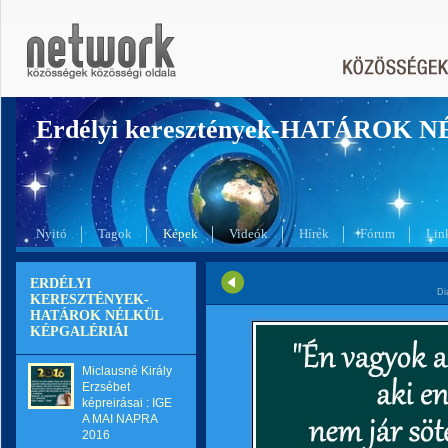
Erdélyi keresztények-HATÁROK 
Nyitó
Tagok
Képek
Videók
Hírek
Fórum
Lin
ERDÉLYI
Di
KERESZTÉNYEK-
HATÁROK NÉLKÜL
KÉPGALÉRIÁI
Miclausné Király
Erzsébet
képreirásai : IGE
A MAI NAPRA
2016