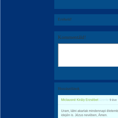
Értékeld!
Kommentáld!
Hozzászólások
Miclausné Király Erzsébet
üzente
9 éve
Uram, látni akarlak mindennapi élete
idején is. Jézus nevében, Ámen.