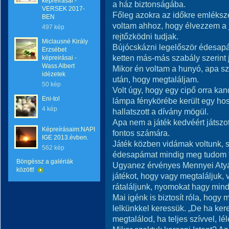
képreírásai -
a ház biztonságába.
VERSEK 2017-
Főleg azokra az időkre emléksz
BEN
voltam ahhoz, hogy élvezzem a j
497 kép
rejtőzködni tudjak.
Miclausné Király
Bújócskázni legelőször édesapá
Erzsébet
ketten más-más szabály szerint j
képreirásai -
Wass Albert
Mikor én voltam a hunyó, apa 
idézetek
után, hogy megtaláljam.
50 kép
Volt úgy, hogy egy cipő orra kan
Eni-tol
lámpa fénykörébe került egy ho
4 kép
hallatszott a dívány mögül.
Apa nem a játék kedvéért játszot
Képreírásaim:NAPI
fontos számára.
IGE 2013.évben.
Játék közben vidámak voltunk, 
562 kép
édesapámat mindig meg tudom ta
Böngéssz a galériák
Ugyanez érvényes Mennyei Atyán
között!
játékot, hogy vagy megtaláljuk, 
rátaláljunk, nyomokat hagy min
Mai igénk is biztosít róla, hogy m
lelkünkkel keressük. „De ha keres
megtalálod, ha teljes szívvel, l