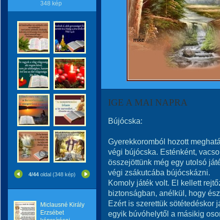
348 kép
IGE A MAI NAPRA
Bújócska:
Gyerekkoromból hozott meghatá
végi bújócska. Esténként, vacso
összejöttünk még egy utolsó ját
végi zsákutcába bújócskázni.
4/44
oldal (348 kép)
Komoly játék volt. El kellett re
biztonságban, anélkül, hogy ész
Ezért is szerettük sötétedéskor
Miclausné Király
Erzsébet
egyik búvóhelytől a másikig oson