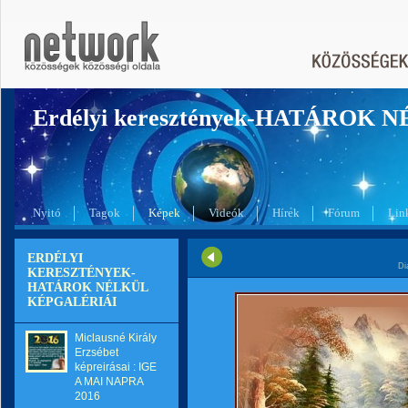
Erdélyi keresztények-HATÁROK 
Nyitó
Tagok
Képek
Videók
Hírek
Fórum
Lin
ERDÉLYI
Di
KERESZTÉNYEK-
HATÁROK NÉLKÜL
KÉPGALÉRIÁI
Miclausné Király
Erzsébet
képreirásai : IGE
A MAI NAPRA
2016