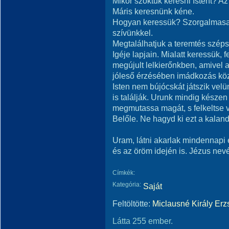
Mikor szoktuk keresni Istent? Az 
Máris keresnünk kéne.
Hogyan keressük? Szorgalmasan
szívünkkel.
Megtalálhatjuk a teremtés szépsé
Igéje lapjain. Mialatt keressük, f
megújult lelkierőnkben, amivel 
jóleső érzésében imádkozás kö
Isten nem bújócskát játszik velü
is találják. Urunk mindig késze
megmutassa magát, s felkeltse 
Belőle. Ne hagyd ki ezt a kaland
Uram, látni akarlak mindennap
és az öröm idején is. Jézus ne
Címkék:
Kategória:
Saját
Feltöltötte:
Miclausné Király Erz
Látta 255 ember.