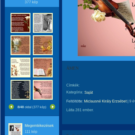
377 kép
ÁMEN
Címkék:
Kategória:
Saját
Feltöltötte:
Miclausné Király Erzsébet
|
9 é
8/48
oldal (377 kép)
Látta 281 ember.
Megemlékezések
111 kép