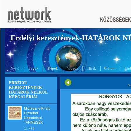
Erdélyi keresztények-HATÁROK 
Nyitó
Tagok
Képek
Videók
Hírek
Fórum
Lin
ERDÉLYI
Di
KERESZTÉNYEK-
HATÁROK NÉLKÜL
KÉPGALÉRIÁI
Miclausné Király
Erzsébet
képreirásai:
TANMESÉK
11 kép