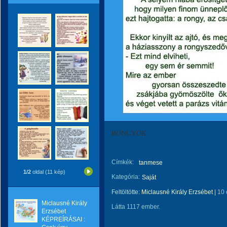
RONGYOK
Címkék:
tanmese
1/2
oldal (11 kép)
Kategória:
Saját
Feltöltötte:
Miclausné Király Erzsébet
|
10 
Miclausné Király
Látta 1117 ember.
Erzsébet
KÉPREÍRÁSAI :