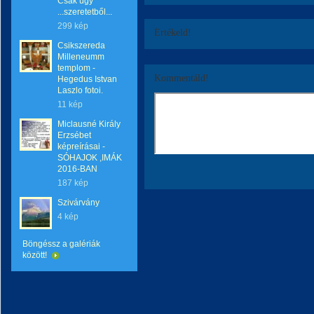
Csak úgy
...szeretetből...
299 kép
Értékeld!
Csikszereda
Milleneumm
templom -
Kommentáld!
Hegedus Istvan
Laszlo fotoi.
11 kép
Miclausné Király
Erzsébet
képreírásai -
SÓHAJOK ,IMÁK
2016-BAN
187 kép
Szivárvány
4 kép
Böngéssz a galériák
között!