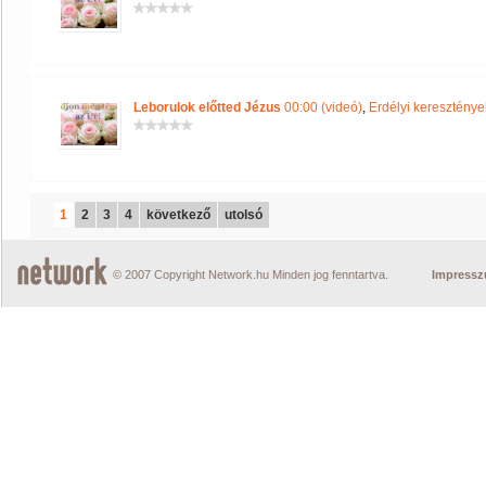
Leborulok előtted Jézus
00:00 (videó)
,
Erdélyi kereszté
1
2
3
4
következő
utolsó
© 2007 Copyright Network.hu Minden jog fenntartva.
Impress