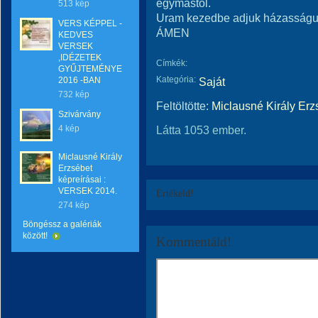
egymástól.
513 kép
Uram kezedbe adjuk házasságu
VERS KÉPPEL -
ÁMEN
KEDVES
VERSEK
,IDÉZETEK
Címkék:
GYŰJTEMÉNYE
Kategória:
2016 -BAN
Saját
732 kép
Feltöltötte:
Miclausné Király Erz
Szivárvány
4 kép
Látta 1053 ember.
Miclausné Király
Erzsébet
képreírásai :
VERSEK 2014.
Értékeld!
274 kép
Böngéssz a galériák
között!
Kommentáld!