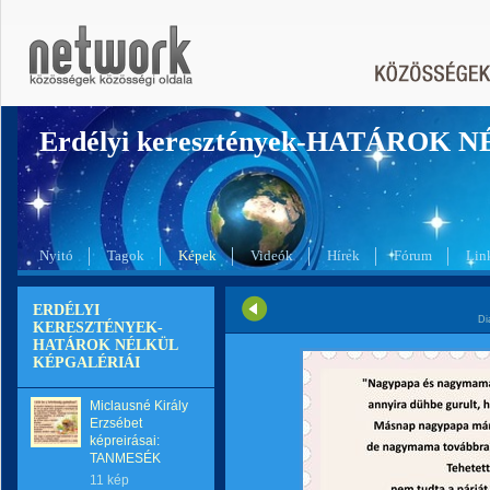
Erdélyi keresztények-HATÁROK 
Nyitó
Tagok
Képek
Videók
Hírek
Fórum
Lin
ERDÉLYI
Di
KERESZTÉNYEK-
HATÁROK NÉLKÜL
KÉPGALÉRIÁI
Miclausné Király
Erzsébet
képreirásai:
TANMESÉK
11 kép