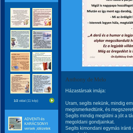
Anthony de Melo
Házastársak imája:
1/2
oldal (11 kép)
Uram, segíts nekünk, mindig em
megismerkedtünk, és megszeret
Segíts mindig meglátni a jót a 
ADVENTI és
megoldani gondjainkat.
KARÁCSONYI
Segíts kimondani egymás iránti 
versek ,idézetek