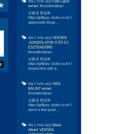
írta
2 hete
a(z)
Füle Lajos
versei:
fórumtémában:
상품권 현금화
https://giftpay. clickn.co.kr/ I
appreciate blogs ...
írta
2 hete
a(z)
VERSEK
,GONDOLATOK Ó ÉS ÚJ
ESZTENDŐRE
fórumtémában:
상품권 현금화
https://giftpay. clickn.co.kr/ I
shared this with a...
írta
2 hete
a(z)
VIDA
BÁLINT versei
fórumtémában:
상품권 현금화
https://giftpay. clickn.co.kr/ I
spent a few quiet ...
írta
2 hete
a(z)
Wass
Albert: VERSEK