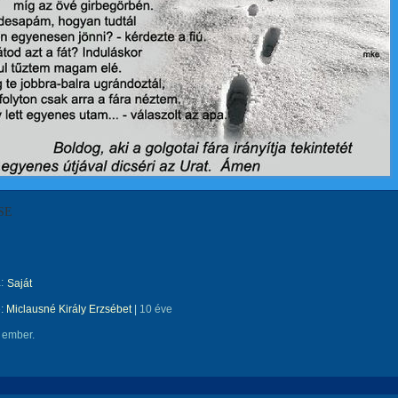
SE
:
Saját
e:
Miclausné Király Erzsébet
|
10 éve
 ember.