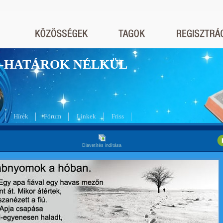
nyek-HATÁROK NÉLKÜL
Hírek
Fórum
Linkek
Friss
Diavetítés indítása