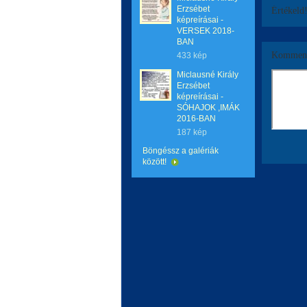
Erzsébet
Értékeld
képreírásai -
VERSEK 2018-
BAN
Komment
433 kép
Miclausné Király
Erzsébet
képreírásai -
SÓHAJOK ,IMÁK
2016-BAN
187 kép
Böngéssz a galériák
között!