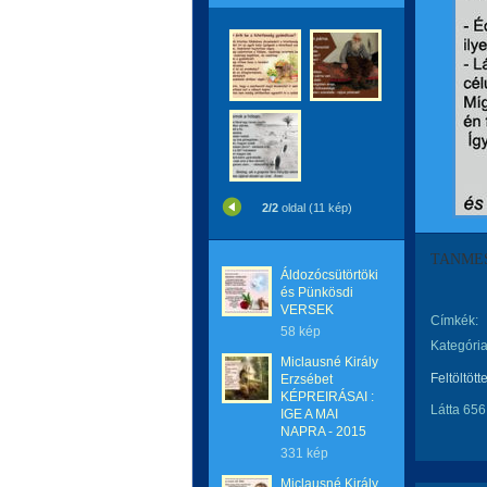
2/2
oldal (11 kép)
TANME
Áldozócsütörtöki
és Pünkösdi
VERSEK
Címkék:
58 kép
Kategória
Miclausné Király
Feltöltött
Erzsébet
KÉPREIRÁSAI :
Látta 656
IGE A MAI
NAPRA - 2015
331 kép
Miclausné Király