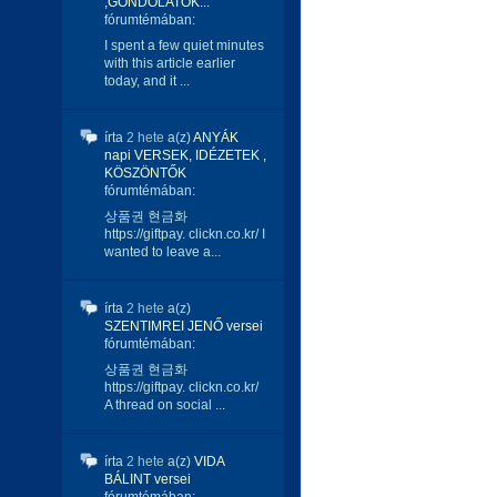
,GONDOLATOK...
fórumtémában:
I spent a few quiet minutes
with this article earlier
today, and it ...
írta
2 hete
a(z)
ANYÁK
napi VERSEK, IDÉZETEK ,
KÖSZÖNTŐK
fórumtémában:
상품권 현금화
https://giftpay. clickn.co.kr/ I
wanted to leave a...
írta
2 hete
a(z)
SZENTIMREI JENŐ versei
fórumtémában:
상품권 현금화
https://giftpay. clickn.co.kr/
A thread on social ...
írta
2 hete
a(z)
VIDA
BÁLINT versei