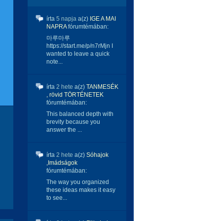
írta
5 napja
a(z)
IGE A MAI
NAPRA
fórumtémában:
마루마루
https://start.me/p/n7rMjn I
wanted to leave a quick
note...
írta
2 hete
a(z)
TANMESÉK
, rövid TÖRTÉNETEK
fórumtémában:
This balanced depth with
brevity because you
answer the ...
írta
2 hete
a(z)
Sóhajok
,Imádságok
fórumtémában:
The way you organized
these ideas makes it easy
to see...