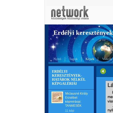
Erdélyi kereszté
Nyitó
Tagok
Képek
Videók
ERDÉLYI
KERESZTÉNYEK-
HATÁROK NÉLKÜL
KÉPGALÉRIÁI
Miclausné Király
Erzsébet
képreirásai:
TANMESÉK
11 kép