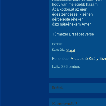
hogy van melegebb hazám!
Át a ködön,át az éjen
édes zengéssel kisérjen
dérbelepte réteken
őszi hálaénekem.Ámen
Túrmezei Erzsébet verse
Címkék:
Kategória:
Saját
Feltöltötte:
Miclausné Király Erz
Látta 236 ember.
Értékeld!
Kommentáld!