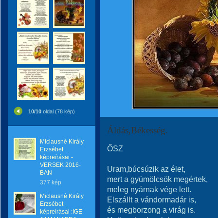
10/10
oldal (78 kép)
Áldás,Békesség.
Miclausné Király
ŐSZ
Erzsébet
képreírásai -
VERSEK 2016-
Uram,búcsúzik az élet,
BAN
mert a gyümölcsök megértek,
377 kép
meleg nyárnak vége lett.
Miclausné Király
Elszállt a vándormadár is,
Erzsébet
és megborzong a virág is.
képreírásai :IGE