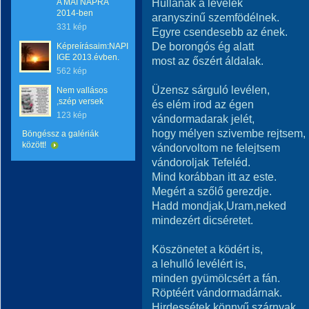
Hullanak a levelek
A MAI NAPRA
2014-ben
aranyszinű szemfödélnek.
331 kép
Egyre csendesebb az ének.
De borongós ég alatt
Képreírásaim:NAPI
IGE 2013.évben.
most az őszért áldalak.
562 kép
Üzensz sárguló levélen,
Nem vallásos
,szép versek
és elém irod az égen
123 kép
vándormadarak jelét,
hogy mélyen szivembe rejtsem,
Böngéssz a galériák
között!
vándorvoltom ne felejtsem
vándoroljak Tefeléd.
Mind korábban itt az este.
Megért a szőlő gerezdje.
Hadd mondjak,Uram,neked
mindezért dicséretet.
Köszönetet a ködért is,
a lehulló levélért is,
minden gyümölcsért a fán.
Röptéért vándormadárnak.
Hirdessétek könnyű szárnyak,