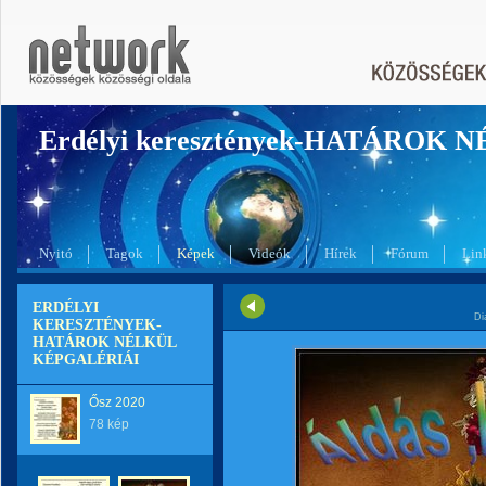
Erdélyi keresztények-HATÁROK 
Nyitó
Tagok
Képek
Videók
Hírek
Fórum
Lin
ERDÉLYI
Di
KERESZTÉNYEK-
HATÁROK NÉLKÜL
KÉPGALÉRIÁI
Ősz 2020
78 kép