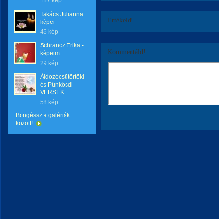
187 kép
Takács Julianna
Értékeld!
képei
46 kép
Schrancz Erika -
Kommentáld!
képeim
29 kép
Áldozócsütörtöki
és Pünkösdi
VERSEK
58 kép
Böngéssz a galériák
között!