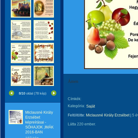
Ámen
8/10
oldal (78 kép)
Címkék:
Kategória:
Saját
Miclausné Király
Feltöltötte:
Miclausné Király Erzsébet
|
5 é
Erzsébet
képreírásai -
Látta 220 ember.
SÓHAJOK ,IMÁK
2016-BAN