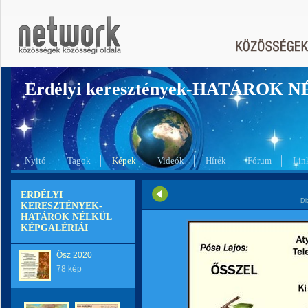
Erdélyi keresztények-HATÁROK 
Nyitó
Tagok
Képek
Videók
Hírek
Fórum
Lin
ERDÉLYI
Di
KERESZTÉNYEK-
HATÁROK NÉLKÜL
KÉPGALÉRIÁI
Ősz 2020
78 kép