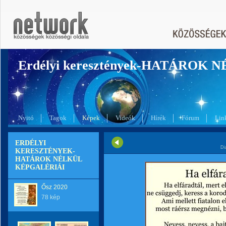
Erdélyi keresztények-HATÁROK 
Nyitó
Tagok
Képek
Videók
Hírek
Fórum
Lin
ERDÉLYI
Di
KERESZTÉNYEK-
HATÁROK NÉLKÜL
KÉPGALÉRIÁI
Ősz 2020
78 kép