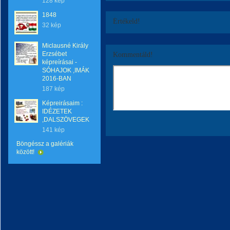
128 kép
1848
Értékeld!
32 kép
Miclausné Király
Erzsébet
Kommentáld!
képreírásai -
SÓHAJOK ,IMÁK
2016-BAN
187 kép
Képreirásaim :
IDÉZETEK
,DALSZÖVEGEK
141 kép
Böngéssz a galériák
között!