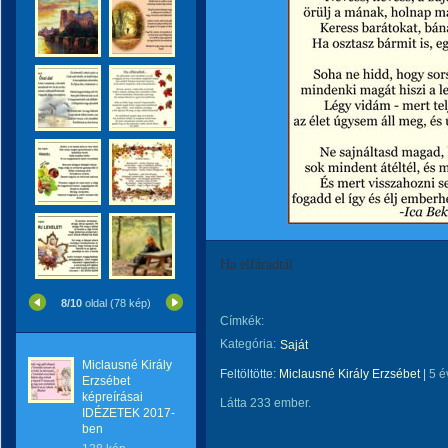
Ha elfáradtál
8/10
oldal (78 kép)
Címkék:
Kategória:
Saját
Miclausné Király
Feltöltötte:
Miclausné Király Erzsébet
|
5 é
Erzsébet
képreírásai
Látta 233 ember.
IDÉZETEK 2017-
ben