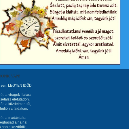
DŐNK VAN!
nsen: LEGYEN IDŐD
őd a virágok illatára,
sétálsz életutadon.
őd a küzdelmen túl,
üljön a fájdalom.
dőd a madárdalra,
eghasad a hajnal,
 nap elkezdődik,