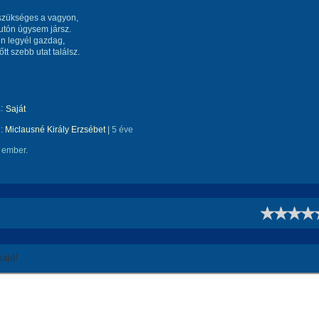
szükséges a vagyon,
utón úgysem jársz.
n legyél gazdag,
tt szebb utat találsz.
:
Saját
e:
Miclausné Király Erzsébet
|
5 éve
 ember.
!
áld!