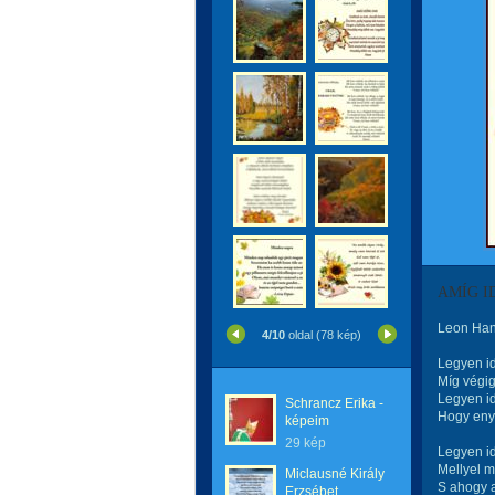
AMÍG I
Leon Ha
4/10
oldal (78 kép)
Legyen id
Míg végig
Legyen id
Schrancz Erika -
Hogy enyh
képeim
29 kép
Legyen i
Mellyel m
Miclausné Király
S ahogy a
Erzsébet