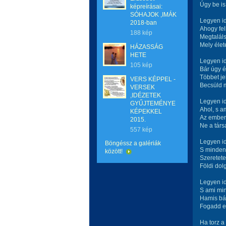
Úgy be is
képreírásai:
SÓHAJOK ,IMÁK
Legyen id
2018-ban
Ahogy fel
188 kép
Megtalál
Mely éle
HÁZASSÁG
HETE
Legyen i
105 kép
Bár úgy 
Többet je
VERS KÉPPEL -
Becsüld m
VERSEK
,IDÉZETEK
Legyen id
GYŰJTEMÉNYE
Ahol, s a
KÉPEKKEL
Az ember
2015.
Ne a társ
557 kép
Legyen id
Böngéssz a galériák
S minden 
között!
Szeretete
Földi dol
Legyen id
S ami mi
Hamis bál
Fogadd e
Ha torz a