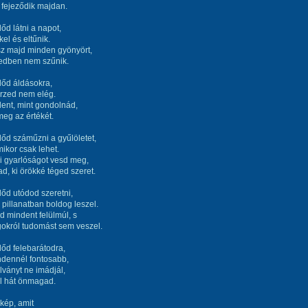
 fejeződik majdan.
őd látni a napot,
kel és eltűnik.
sz majd minden gyönyört,
tedben nem szűnik.
dőd áldásokra,
érzed nem elég.
lent, mint gondolnád,
eg az értékét.
őd száműzni a gyűlöletet,
mikor csak lehet.
i gyarlóságot vesd meg,
ad, ki örökké téged szeret.
őd utódod szeretni,
pillanatban boldog leszel.
d mindent felülmúl, s
gokról tudomást sem veszel.
őd felebarátodra,
ndennél fontosabb,
ványt ne imádjál,
l hát önmagad.
 kép, amit