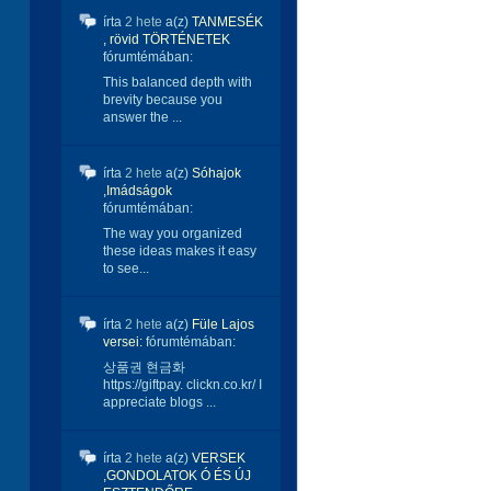
írta
2 hete
a(z)
TANMESÉK
, rövid TÖRTÉNETEK
fórumtémában:
This balanced depth with
brevity because you
answer the ...
írta
2 hete
a(z)
Sóhajok
,Imádságok
fórumtémában:
The way you organized
these ideas makes it easy
to see...
írta
2 hete
a(z)
Füle Lajos
versei:
fórumtémában:
상품권 현금화
https://giftpay. clickn.co.kr/ I
appreciate blogs ...
írta
2 hete
a(z)
VERSEK
,GONDOLATOK Ó ÉS ÚJ