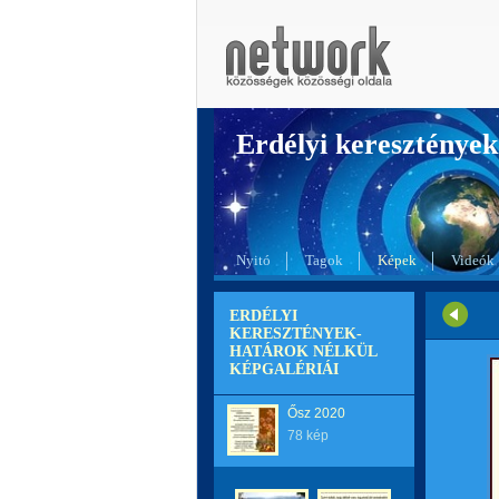
Erdélyi kereszté
Nyitó
Tagok
Képek
Videók
ERDÉLYI
KERESZTÉNYEK-
HATÁROK NÉLKÜL
KÉPGALÉRIÁI
Ősz 2020
78 kép