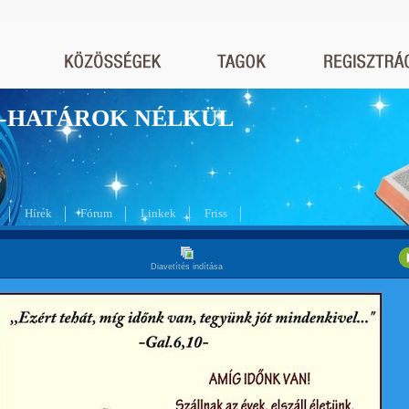
nyek-HATÁROK NÉLKÜL
Hírek
Fórum
Linkek
Friss
Diavetítés indítása