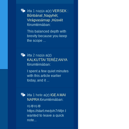
írta
1 napja
a(z)
VERSEK :
Bűnbánat ,Nagyhét,
Virágvasárnap ,Húsvét
fórumtémában:
This balanced depth with
brevity because you keep
the scope ...
írta
2 napja
a(z)
KALKUTTAI TERÉZ ANYA
fórumtémában:
I spent a few quiet minutes
with this article earlier
today, and it ...
írta
1 hete
a(z)
IGE A MAI
NAPRA
fórumtémában:
마루마루
https://start.me/p/n7rMjn I
wanted to leave a quick
note...