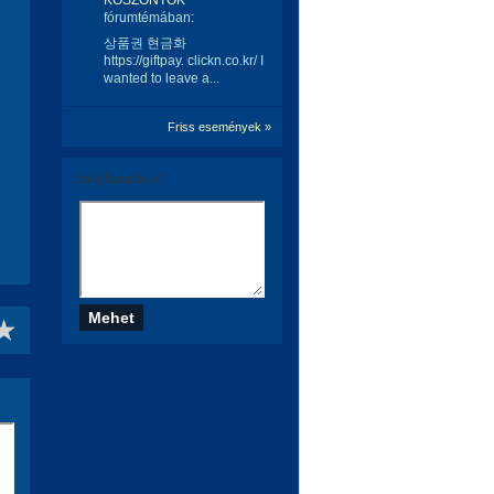
KÖSZÖNTŐK
fórumtémában:
상품권 현금화
https://giftpay. clickn.co.kr/ I
wanted to leave a...
Friss események »
Szólj hozzá te is!