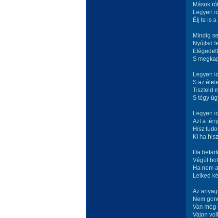
Mások ról
Legyen i
Élj te is 
Mindig se
Nyújtsd f
Elégedett
S megkap
Legyen id
S az élete
Tiszteld 
S tégy ú
Legyen i
Azt a tény
Hisz tudo
Ki ha his
Ha betart
Végül bol
Ha nem a
Lelked k
Az anyagi
Nem gond
Van még i
Vajon vol