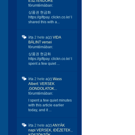
ESZTENDŐRE
fórumtémában:
상품권 현금화
https://giftpay. clickn.co.kr/ I
shared this with a...
írta
2 hete
a(z)
VIDA
BÁLINT versei
fórumtémában:
상품권 현금화
https://giftpay. clickn.co.kr/ I
spent a few quiet ...
írta
2 hete
a(z)
Wass
Albert: VERSEK
,GONDOLATOK...
fórumtémában:
I spent a few quiet minutes
with this article earlier
today, and it ...
írta
2 hete
a(z)
ANYÁK
napi VERSEK, IDÉZETEK ,