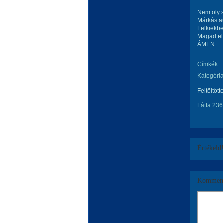
Nem oly 
Márkás a
Lelkiekbe
Magad elő
ÁMEN
Címkék:
Kategória
Feltöltött
Látta 236
Értékeld
Komment