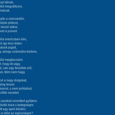
ad látnak,
dőd megváltozni,
a mának.
gíts a szenvedőn,
eléjük jobbod,
 leszel akkor,
od a jussod.
őd erkölcsben élni,
d így lesz teljes.
mások jogait,
gy, ahogy számodra kedves.
dőd megbecsülni
t, hogy itt vagy,
d, van egy fensőbb erő,
zel, félni nem hagy.
od a nagy dolgokat,
dog leszel.
karod, s nem próbálod,
ésőbb vezekel.
 javakat szeretted gyűjteni,
oltál búra s betegségre.
tt egy apró kérdés:
t-e időd az egészségre?