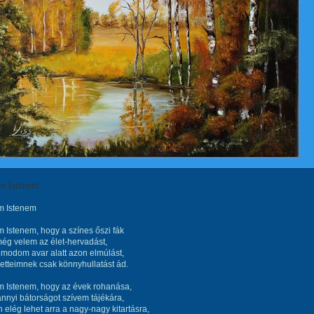
m Istenem
 Istenem
Istenem, hogy a színes őszi fák
 még velem az élet-hervadást,
modom avar alatt azon elmúlást,
etteimnek csak könnyhullatást ád.
 Istenem, hogy az évek rohanása,
nnyi bátorságot szívem tájékára,
n elég lehet arra a nagy-nagy kitartásra,