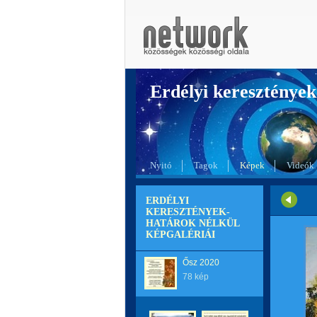
Erdélyi kereszté
Nyitó
Tagok
Képek
Videók
ERDÉLYI
KERESZTÉNYEK-
HATÁROK NÉLKÜL
KÉPGALÉRIÁI
Ősz 2020
78 kép