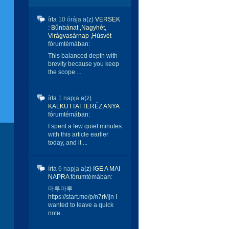
írta
10 órája
a(z)
VERSEK
: Bűnbánat ,Nagyhét,
Virágvasárnap ,Húsvét
fórumtémában:
This balanced depth with
brevity because you keep
the scope ...
írta
1 napja
a(z)
KALKUTTAI TERÉZ ANYA
fórumtémában:
I spent a few quiet minutes
with this article earlier
today, and it ...
írta
6 napja
a(z)
IGE A MAI
NAPRA
fórumtémában:
마루마루
https://start.me/p/n7rMjn I
wanted to leave a quick
note...