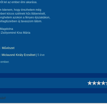
őt lel az ember élni akarása.
 Istenem, hogy érezhetem még
beri kócos szélnek hűs libbenését,
enghetem azokon a fényes éjszakákon,
illagtüzeiben új tavaszom látom.
 Magdolna
:Zsólyominé Kiss Mária
:
Művészet
e:
Miclausné Király Erzsébet
|
5 éve
 ember.
!
áld!