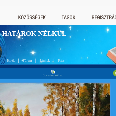
nyek-HATÁROK NÉLKÜL
Hírek
Fórum
Linkek
Friss
Diavetítés indítása