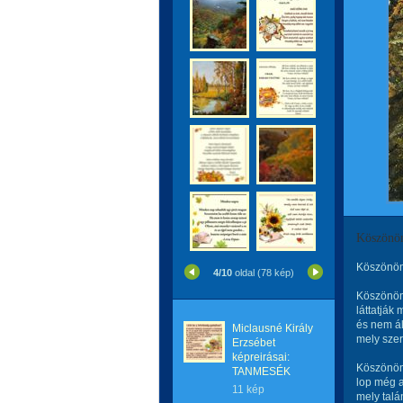
Köszönö
Köszönöm
4/10
oldal (78 kép)
Köszönöm 
láttatják
és nem ál
Miclausné Király
mely szer
Erzsébet
képreirásai:
Köszönöm
TANMESÉK
lop még a
11 kép
mely talá