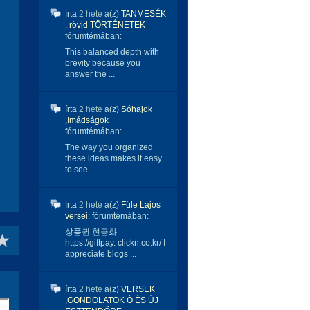
írta
2 hete
a(z)
TANMESÉK
, rövid TÖRTÉNETEK
fórumtémában:
This balanced depth with
brevity because you
answer the ...
írta
2 hete
a(z)
Sóhajok
,Imádságok
fórumtémában:
The way you organized
these ideas makes it easy
to see...
írta
2 hete
a(z)
Füle Lajos
versei:
fórumtémában:
상품권 현금화
https://giftpay. clickn.co.kr/ I
appreciate blogs ...
írta
2 hete
a(z)
VERSEK
,GONDOLATOK Ó ÉS ÚJ