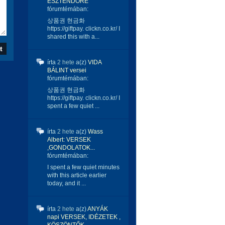
ESZTENDŐRE
fórumtémában:
상품권 현금화
https://giftpay. clickn.co.kr/ I
shared this with a...
írta
2 hete
a(z)
VIDA
BÁLINT versei
fórumtémában:
상품권 현금화
https://giftpay. clickn.co.kr/ I
spent a few quiet ...
írta
2 hete
a(z)
Wass
Albert: VERSEK
,GONDOLATOK...
fórumtémában:
I spent a few quiet minutes
with this article earlier
today, and it ...
írta
2 hete
a(z)
ANYÁK
napi VERSEK, IDÉZETEK ,