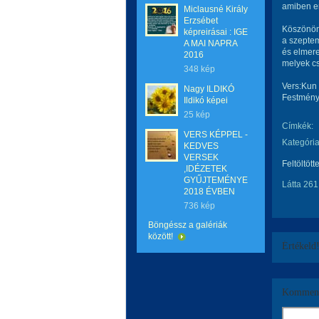
amiben er
Miclausné Király
Erzsébet
Köszönöm
képreirásai : IGE
a szeptem
A MAI NAPRA
és elmer
2016
melyek cs
348 kép
Vers:Kun
Nagy ILDIKÓ
Festmény
Ildikó képei
25 kép
Címkék:
VERS KÉPPEL -
Kategória
KEDVES
VERSEK
Feltöltött
,IDÉZETEK
GYŰJTEMÉNYE
Látta 261
2018 ÉVBEN
736 kép
Böngéssz a galériák
között!
Értékeld
Komment