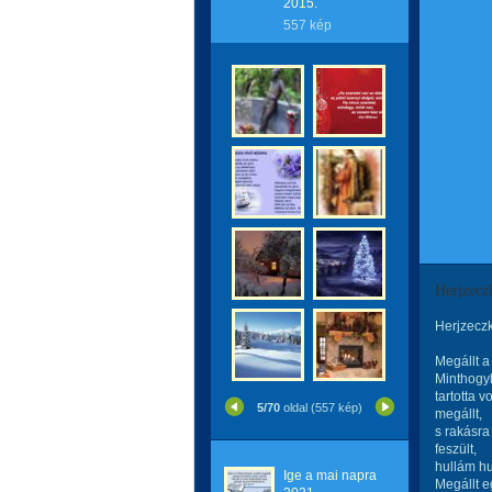
2015.
557 kép
Herjzec
Herjzecz
Megállt a 
Minthogyh
tartotta vo
5/70
oldal (557 kép)
megállt,
s rakásra 
feszült,
hullám hu
Ige a mai napra
Megállt e