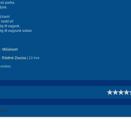
lsó partra
tünk.
 Uram!
vedd el!
g itt vagyok,
g itt vagyunk sokan.
:
Művészet
e:
Rádiné Zsuzsa
|
10 éve
 ember.
!
áld!