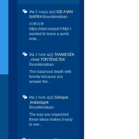
írta
5 napja
a(z)
IGE A MAI
NAPRA
fórumtémában:
마루마루
https://start.me/p/n7rMjn I
wanted to leave a quick
note...
írta
2 hete
a(z)
TANMESÉK
, rövid TÖRTÉNETEK
fórumtémában:
This balanced depth with
brevity because you
answer the ...
írta
2 hete
a(z)
Sóhajok
,Imádságok
fórumtémában:
The way you organized
these ideas makes it easy
to see...