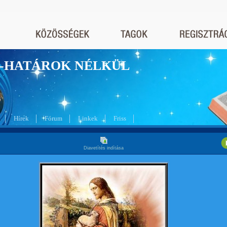
nyek-HATÁROK NÉLKÜL
Hírek
Fórum
Linkek
Friss
Diavetítés indítása