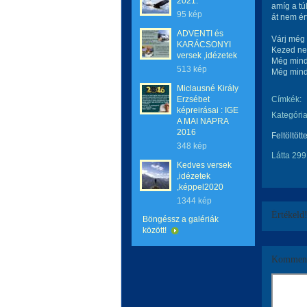
2021.
amíg a tú
95 kép
át nem ér
ADVENTI és
Várj még
KARÁCSONYI
Kezed ne 
versek ,idézetek
Még mindi
513 kép
Még mindi
Miclausné Király
Erzsébet
Címkék:
képreirásai : IGE
Kategória
A MAI NAPRA
2016
Feltöltött
348 kép
Látta 299
Kedves versek
,idézetek
,képpel2020
1344 kép
Értékeld
Böngéssz a galériák
között!
Komment