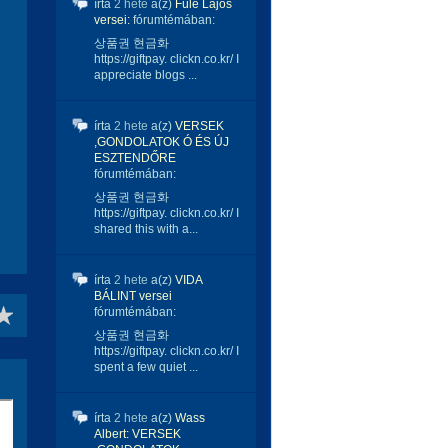
írta
2 hete
a(z)
Füle Lajos
versei:
fórumtémában:
상품권 현금화
https://giftpay. clickn.co.kr/ I
appreciate blogs ...
írta
2 hete
a(z)
VERSEK
,GONDOLATOK Ó ÉS ÚJ
ESZTENDŐRE
fórumtémában:
상품권 현금화
https://giftpay. clickn.co.kr/ I
shared this with a...
írta
2 hete
a(z)
VIDA
BÁLINT versei
fórumtémában:
상품권 현금화
https://giftpay. clickn.co.kr/ I
spent a few quiet ...
írta
2 hete
a(z)
Wass
Albert: VERSEK