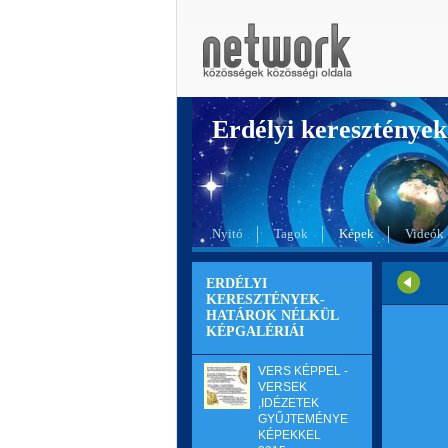
Erdélyi kereszté
Nyitó
Tagok
Képek
Videók
ERDÉLYI
KERESZTÉNYEK-
HATÁROK NÉLKÜL
KÉPGALÉRIÁI
VERS KÉPPEL -
VERSEK
,IDÉZETEK
GYŰJTEMÉNYE
KÉPEKKEL