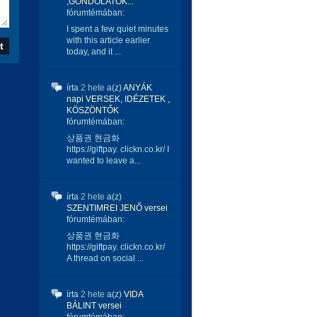
,GONDOLATOK...
fórumtémában:
I spent a few quiet minutes
with this article earlier
today, and it ...
írta
2 hete
a(z)
ANYÁK
napi VERSEK, IDÉZETEK ,
KÖSZÖNTŐK
fórumtémában:
상품권 현금화
https://giftpay. clickn.co.kr/ I
wanted to leave a...
írta
2 hete
a(z)
SZENTIMREI JENŐ versei
fórumtémában:
상품권 현금화
https://giftpay. clickn.co.kr/
A thread on social ...
írta
2 hete
a(z)
VIDA
BÁLINT versei