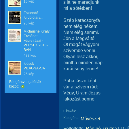
16 kép
s itt ne maradjunk
mi a sötétben!
Esztendő
fordúlójára...
Szép karácsonyfa
93 kép
nem elég nékem.
Miclausné Király
Nem elég semmi.
Erzsébet
Jön a Megváltó:
képreírásai -
Őt magát vágyom
VERSEK 2018-
BAN
szívembe venni.
433 kép
Olyan lesz akkor,
mintha minden nap
Idősek
karácsony lenne!
VILÁGNAPJA
25 kép
Puha jászolként
Böngéssz a galériák
vár a szívem rád:
között!
Végy, Uram Jézus
lakozást benne!
Címkék:
Kategória:
Művészet
Feltöltötte:
Rádiné Zsuzsa
|
10 