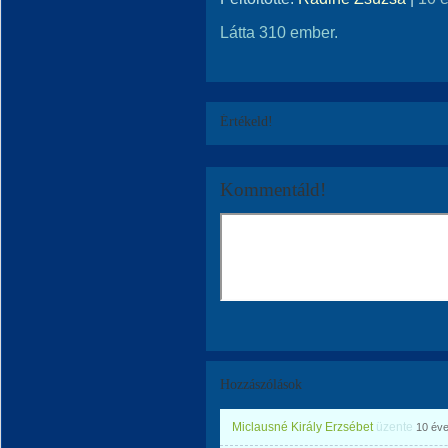
Látta 310 ember.
Értékeld!
Kommentáld!
Hozzászólások
Miclausné Király Erzsébet
üzente
10 év