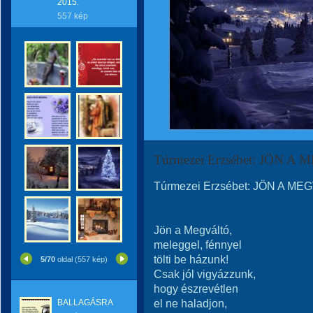
2015.
557 kép
Túrmezei Erzsébet: JÖN A
Túrmezei Erzsébet: JÖN A ME
Jön a Megváltó,
meleggel, fénnyel
tölti be házunk!
5/70
oldal (557 kép)
Csak jól vigyázzunk,
hogy észrevétlen
el ne haladjon,
BALLAGÁSRA