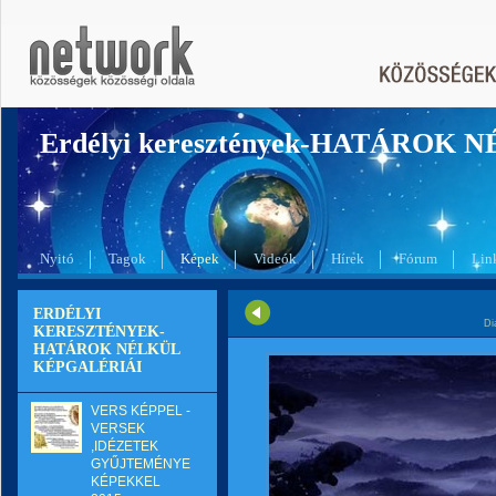
Erdélyi keresztények-HATÁROK 
Nyitó
Tagok
Képek
Videók
Hírek
Fórum
Lin
ERDÉLYI
Di
KERESZTÉNYEK-
HATÁROK NÉLKÜL
KÉPGALÉRIÁI
VERS KÉPPEL -
VERSEK
,IDÉZETEK
GYŰJTEMÉNYE
KÉPEKKEL