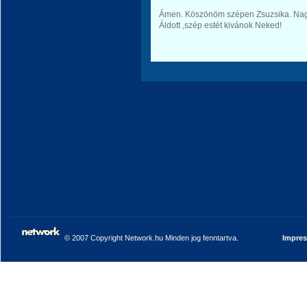
Ámen. Köszönöm szépen Zsuzsika. Nagy
Áldott ,szép estét kivánok Neked!
© 2007 Copyright Network.hu Minden jog fenntartva.
Impre