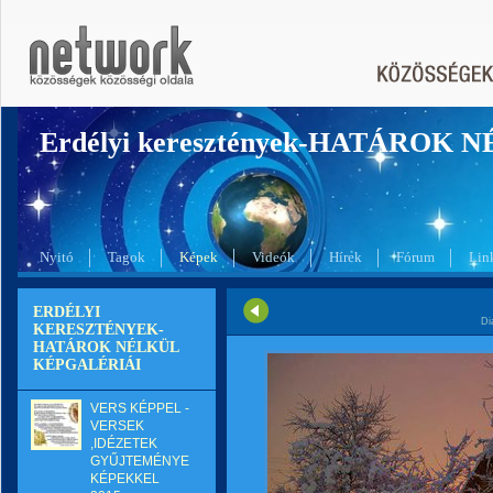
Erdélyi keresztények-HATÁROK 
Nyitó
Tagok
Képek
Videók
Hírek
Fórum
Lin
ERDÉLYI
Di
KERESZTÉNYEK-
HATÁROK NÉLKÜL
KÉPGALÉRIÁI
VERS KÉPPEL -
VERSEK
,IDÉZETEK
GYŰJTEMÉNYE
KÉPEKKEL