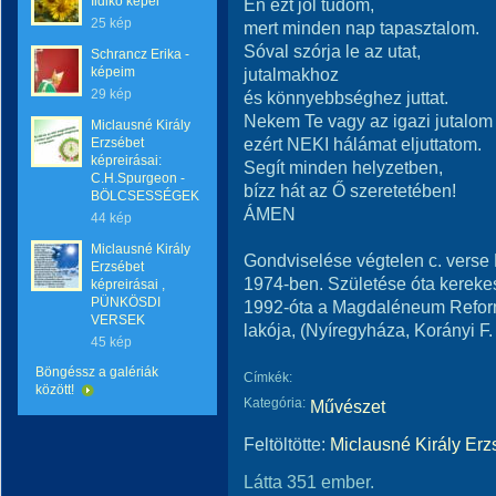
Ildikó képei
Én ezt jól tudom,
25 kép
mert minden nap tapasztalom.
Sóval szórja le az utat,
Schrancz Erika -
képeim
jutalmakhoz
29 kép
és könnyebbséghez juttat.
Nekem Te vagy az igazi jutalom
Miclausné Király
ezért NEKI hálámat eljuttatom.
Erzsébet
képreirásai:
Segít minden helyzetben,
C.H.Spurgeon -
bízz hát az Ő szeretetében!
BÖLCSESSÉGEK
ÁMEN
44 kép
Miclausné Király
Gondviselése végtelen c. verse
Erzsébet
1974-ben. Születése óta kereke
képreirásai ,
PÜNKÖSDI
1992-óta a Magdaléneum Refor
VERSEK
lakója, (Nyíregyháza, Korányi F.
45 kép
Böngéssz a galériák
Címkék:
között!
Kategória:
Művészet
Feltöltötte:
Miclausné Király Erz
Látta 351 ember.