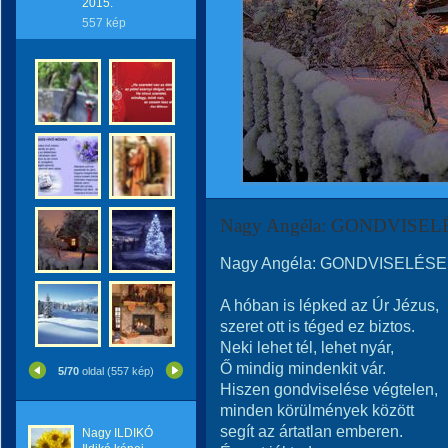
2015.
557 kép
Nagy Angéla: GONDVISE
Nagy Angéla: GONDVISELÉS
A hóban is lépked az Úr Jézus,
szeret ott is téged ez biztos.
Neki lehet tél, lehet nyár,
Ő mindig mindenkit vár.
5/70
oldal (557 kép)
Hiszen gondviselése végtelen,
minden körülmények között
segít az ártatlan emberen.
Nagy ILDIKÓ