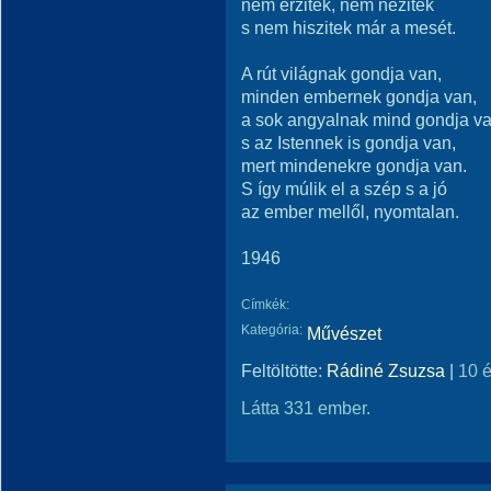
nem érzitek, nem nézitek
s nem hiszitek már a mesét.
A rút világnak gondja van,
minden embernek gondja van,
a sok angyalnak mind gondja v
s az Istennek is gondja van,
mert mindenekre gondja van.
S így múlik el a szép s a jó
az ember mellől, nyomtalan.
1946
Címkék:
Kategória:
Művészet
Feltöltötte:
Rádiné Zsuzsa
|
10 
Látta 331 ember.