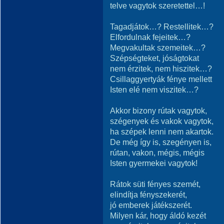
telve vagytok szeretettel…!
Tagadjátok…? Restellitek…?
Elfordulnak fejeitek…?
Megvakultak szemeitek…?
Szépségteket, jóságtokat
nem érzitek, nem hiszitek…?
Csillaggyertyák fénye mellett
Isten elé nem viszitek…?
Akkor bizony rútak vagytok,
szégenyek és vakok vagytok,
ha szépek lenni nem akartok.
De még így is, szegényen is,
rútan, vakon, mégis, mégis
Isten gyermekei vagytok!
Rátok süti fényes szemét,
elindítja fényszekerét,
jó emberek játékszerét.
Milyen kár, hogy áldó kezét