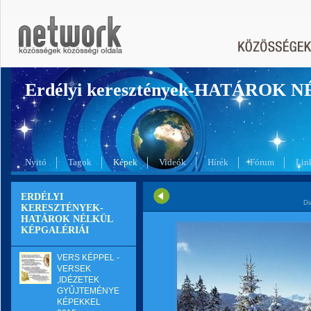
Erdélyi keresztények-HATÁROK 
Nyitó
Tagok
Képek
Videók
Hírek
Fórum
Lin
ERDÉLYI
Di
KERESZTÉNYEK-
HATÁROK NÉLKÜL
KÉPGALÉRIÁI
VERS KÉPPEL -
VERSEK
,IDÉZETEK
GYŰJTEMÉNYE
KÉPEKKEL