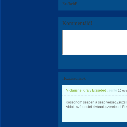
Értékeld!
Kommentáld!
Hozzászólások
Miclausné Király Erzsébet
üzente
10 év
Köszönöm szépen a szép verset Zsuzsi
Áldott ,szép estét kivánok,szeretettel Er