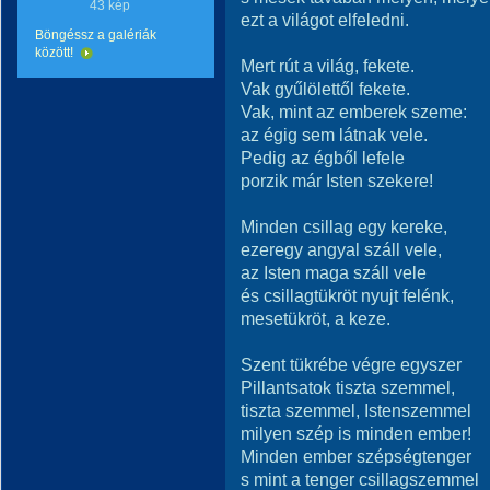
43 kép
ezt a világot elfeledni.
Böngéssz a galériák
között!
Mert rút a világ, fekete.
Vak gyűlölettől fekete.
Vak, mint az emberek szeme:
az égig sem látnak vele.
Pedig az égből lefele
porzik már Isten szekere!
Minden csillag egy kereke,
ezeregy angyal száll vele,
az Isten maga száll vele
és csillagtükröt nyujt felénk,
mesetükröt, a keze.
Szent tükrébe végre egyszer
Pillantsatok tiszta szemmel,
tiszta szemmel, Istenszemmel
milyen szép is minden ember!
Minden ember szépségtenger
s mint a tenger csillagszemmel