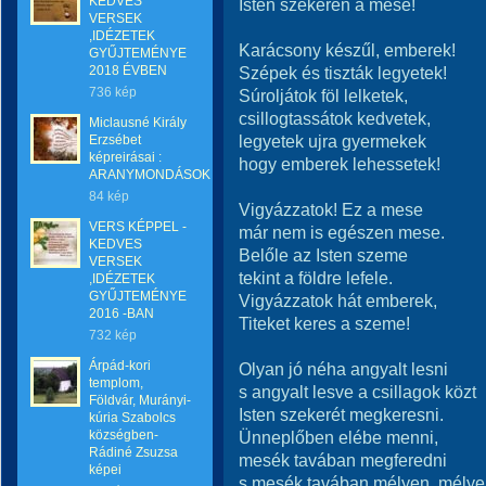
KEDVES
Isten szekerén a mese!
VERSEK
,IDÉZETEK
Karácsony készűl, emberek!
GYŰJTEMÉNYE
2018 ÉVBEN
Szépek és tiszták legyetek!
736 kép
Súroljátok föl lelketek,
csillogtassátok kedvetek,
Miclausné Király
legyetek ujra gyermekek
Erzsébet
képreirásai :
hogy emberek lehessetek!
ARANYMONDÁSOK
84 kép
Vigyázzatok! Ez a mese
VERS KÉPPEL -
már nem is egészen mese.
KEDVES
Belőle az Isten szeme
VERSEK
tekint a földre lefele.
,IDÉZETEK
GYŰJTEMÉNYE
Vigyázzatok hát emberek,
2016 -BAN
Titeket keres a szeme!
732 kép
Árpád-kori
Olyan jó néha angyalt lesni
templom,
s angyalt lesve a csillagok közt
Földvár, Murányi-
Isten szekerét megkeresni.
kúria Szabolcs
községben-
Ünneplőben elébe menni,
Rádiné Zsuzsa
mesék tavában megferedni
képei
s mesék tavában mélyen, mély