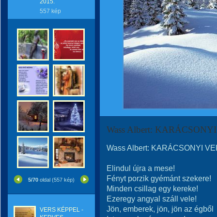
2015.
557 kép
Wass Albert: KARÁCSONYI
Wass Albert: KARÁCSONYI VER
Elindul újra a mese!
Fényt porzik gyémánt szekere!
5/70
oldal (557 kép)
Minden csillag egy kereke!
Ezeregy angyal száll vele!
Jön, emberek, jön, jön az égből
VERS KÉPPEL -