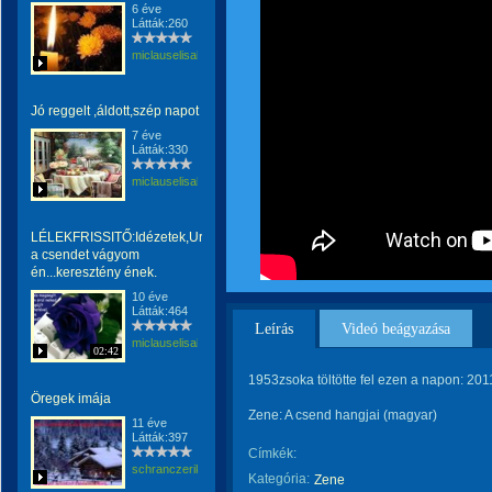
6 éve
Látták:260
miclauselisabeta
Jó reggelt ,áldott,szép napot
7 éve
Látták:330
miclauselisabeta
LÉLEKFRISSITŐ:Idézetek,Uram
a csendet vágyom
én...keresztény ének.
10 éve
Látták:464
Leírás
Videó beágyazása
miclauselisabeta
02:42
1953zsoka töltötte fel ezen a napon: 201
Öregek imája
Zene: A csend hangjai (magyar)
11 éve
Látták:397
Címkék:
schranczerika
Kategória:
Zene