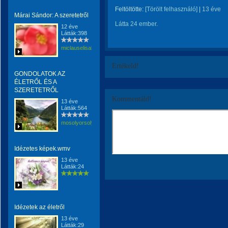
Feltöltötte:
[Törölt felhasználó]
|
13 éve
Márai Sándor: A szeretetről
Látta 24 ember.
12 éve
Látták:398
miclauselisabeta
Értékeld!
GONDOLATOK AZ
ÉLETRŐL ÉS A
SZERETETRŐL
Kommentáld!
13 éve
Látták:564
mosolyorsolya
Idézetes képek.wmv
13 éve
Látták:24
Idézetek az életről
13 éve
Látták:29