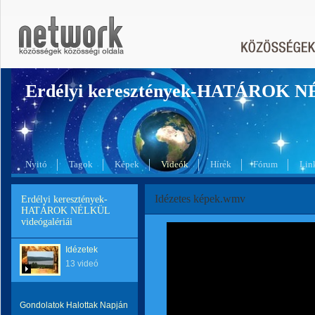
Erdélyi keresztények-HATÁROK 
Nyitó
Tagok
Képek
Videók
Hírek
Fórum
Lin
Idézetes képek.wmv
Erdélyi keresztények-
HATÁROK NÉLKÜL
videógalériái
Idézetek
13 videó
Gondolatok Halottak Napján