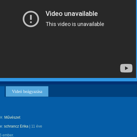
Videó beágyazása
a:
Művészet
te:
schrancz Erika
|
11 éve
6 ember.