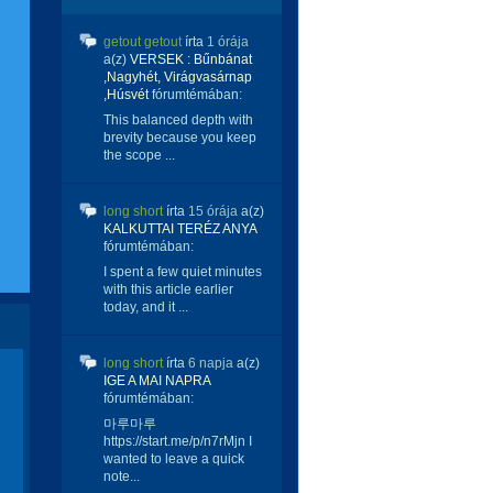
getout getout
írta
1 órája
a(z)
VERSEK : Bűnbánat
,Nagyhét, Virágvasárnap
,Húsvét
fórumtémában:
This balanced depth with
brevity because you keep
the scope ...
long short
írta
15 órája
a(z)
KALKUTTAI TERÉZ ANYA
fórumtémában:
I spent a few quiet minutes
with this article earlier
today, and it ...
long short
írta
6 napja
a(z)
IGE A MAI NAPRA
fórumtémában:
마루마루
https://start.me/p/n7rMjn I
wanted to leave a quick
note...