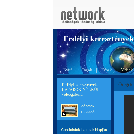
Erdélyi kereszté
Nyitó
Tagok
Képek
Videók
Öregek 
Erdélyi keresztények-
HATÁROK NÉLKÜL
videógalériái
Idézetek
13 videó
Gondolatok Halottak Napján