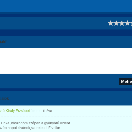
!
áld!
lások
né Király Erzsébet
üzente
11 éve
 Erika ,köszönöm szépen a gyönyörű videot.
,szép napot kivánok,szeretettel Erzsike