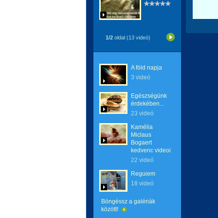
1/2
oldal (13 videó)
A föld napja
3 videó
Egészségünk
érdekében...
23 videó
Kamélia
Miclaus
Bogaert
kedvenc videoi
22 videó
Reguiem
18 videó
Böngéssz a galériák
között!