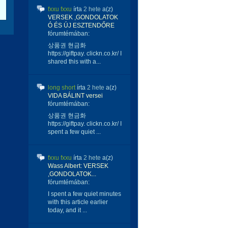
fxxu fxxu
írta
2 hete
a(z)
VERSEK ,GONDOLATOK
Ó ÉS ÚJ ESZTENDŐRE
fórumtémában:
상품권 현금화
https://giftpay. clickn.co.kr/ I
shared this with a...
long short
írta
2 hete
a(z)
VIDA BÁLINT versei
fórumtémában:
상품권 현금화
https://giftpay. clickn.co.kr/ I
spent a few quiet ...
fxxu fxxu
írta
2 hete
a(z)
Wass Albert: VERSEK
,GONDOLATOK...
fórumtémában:
I spent a few quiet minutes
with this article earlier
today, and it ...