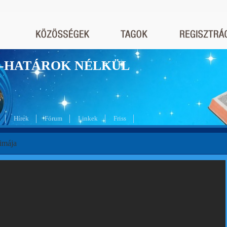
nyek-HATÁROK NÉLKÜL
Hírek
Fórum
Linkek
Friss
imája