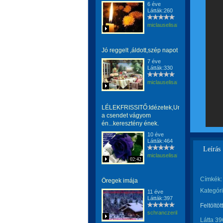
6 éve
Látták:260
miclauselisabeta
Jó reggelt ,áldott,szép napot
7 éve
Látták:330
miclauselisabeta
LÉLEKFRISSITŐ:Idézetek,Uram
a csendet vágyom
én...keresztény ének.
10 éve
Látták:464
Leírás
miclauselisabeta
02:42
Címkék:
Öregek imája
Kategóri
11 éve
Látták:397
Feltöltöt
schranczerika
Látta 39