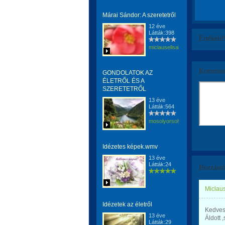
Márai Sándor: A szeretetről
12 éve
Látták:398
Értékeld
miclauselisabeta
Komment
GONDOLATOK AZ
ÉLETRŐL ÉS A
SZERETETRŐL
13 éve
Látták:564
mosolyorsolya
Idézetes képek.wmv
13 éve
Látták:24
Hozzászó
Miclaus
Idézetek az életről
Kedves
13 éve
Áldott 
Látták:29