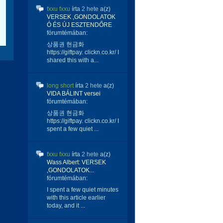
fxxu fxxu
írta
2 hete
a(z)
VERSEK ,GONDOLATOK
Ó ÉS ÚJ ESZTENDŐRE
fórumtémában:
상품권 현금화
https://giftpay. clickn.co.kr/ I
shared this with a...
long short
írta
2 hete
a(z)
VIDA BÁLINT versei
fórumtémában:
상품권 현금화
https://giftpay. clickn.co.kr/ I
spent a few quiet ...
fxxu fxxu
írta
2 hete
a(z)
Wass Albert: VERSEK
,GONDOLATOK...
fórumtémában:
I spent a few quiet minutes
with this article earlier
today, and it ...