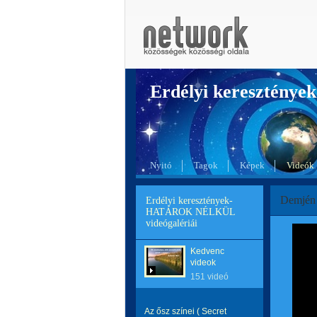
Erdélyi kereszté
Nyitó
Tagok
Képek
Videók
Demjén 
Erdélyi keresztények-
HATÁROK NÉLKÜL
videógalériái
Kedvenc
videok
151 videó
Az ősz színei ( Secret