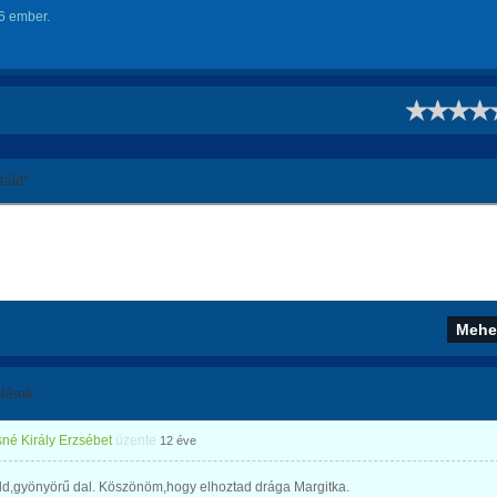
6 ember.
!
áld!
lások
né Király Erzsébet
üzente
12 éve
ld,gyönyörű dal. Köszönöm,hogy elhoztad drága Margitka.