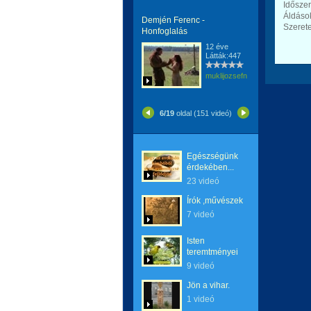
Időszer
Áldáso
Demjén Ferenc -
Szerete
Honfoglalás
12 éve
Látták:447
muklijozsefnemargit
6/19
oldal (151 videó)
Egészségünk
érdekében...
23 videó
Írók ,művészek
7 videó
Isten
teremtményei
9 videó
Jön a vihar.
1 videó