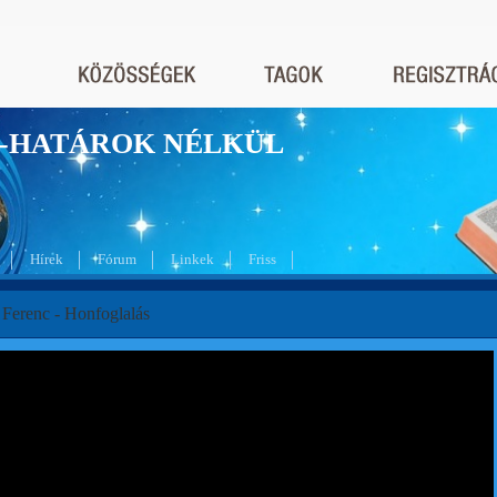
nyek-HATÁROK NÉLKÜL
Hírek
Fórum
Linkek
Friss
Ferenc - Honfoglalás