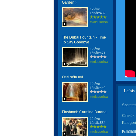
Garden )
12 éve
Látták:432
miclauselisabeta
The Dubai Fountain - Time
To Say Goodbye
12 éve
Látták:471
miclauselisabeta
Őszi séta.avi
12 éve
Látták:440
Leírás
miclauselisabeta
Szeretett
Flashmob Carmina Burana
Címkék:
12 éve
Kategóri
Látták:554
miclauselisabeta
Feltöltöt