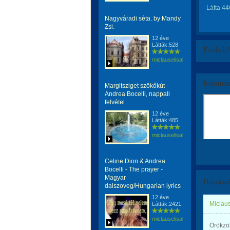
Látta 44
Nagyváradi séta. by Mandy
Zsi.
12 éve
Látták:528
Értékeld
miclauselisabeta
Komment
Margitsziget szökőkút -
Andrea Bocelli, nappali
felvétel
12 éve
Látták:485
miclauselisabeta
Celine Dion & Andrea
Bocelli - The prayer -
Magyar
Hozzászó
dalszoveg/Hungarian lyrics
12 éve
Miclaus
Látták:2421
miclauselisabeta
Örökzö