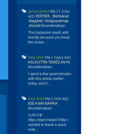
getout getout
írta
21 órája
a(z)
VERSEK : Bűnbánat
,Nagyhét, Virágvasárnap
,Húsvét
fórumtémában:
This balanced depth with
brevity because you keep
the scope ...
long short
írta
1 napja
a(z)
KALKUTTAI TERÉZ ANYA
fórumtémában:
I spent a few quiet minutes
with this article earlier
today, and it ...
long short
írta
1 hete
a(z)
IGE A MAI NAPRA
fórumtémában:
마루마루
https://start.me/p/n7rMjn I
wanted to leave a quick
note...