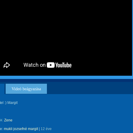
Videó beágyazása
el :) Margit
a:
Zene
te:
mukli jozsefné margit
|
12 éve