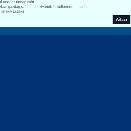
ű most az ünnep előtt.
kban gazdag,szép napot kivánok és kellemes ünneplést.
ttel üdv Erzsike
Válasz