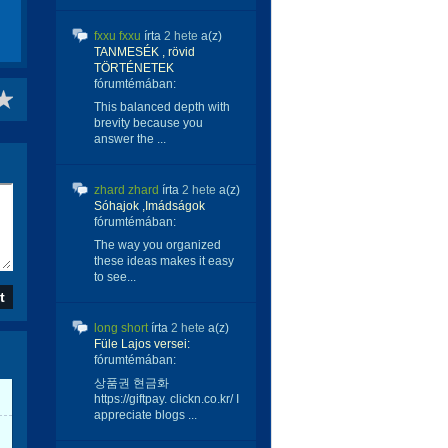
fxxu fxxu
írta
2 hete
a(z)
TANMESÉK , rövid
TÖRTÉNETEK
fórumtémában:
This balanced depth with
brevity because you
answer the ...
zhard zhard
írta
2 hete
a(z)
Sóhajok ,Imádságok
fórumtémában:
The way you organized
these ideas makes it easy
to see...
long short
írta
2 hete
a(z)
Füle Lajos versei:
fórumtémában:
상품권 현금화
https://giftpay. clickn.co.kr/ I
appreciate blogs ...