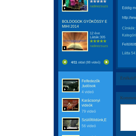
radinezsuzsa
Eddig m
http://w
BOLDOGOK GYÖKÖSSY E
MIHI 2014
Címkék:
12 éve
Kategóri
Látták:305
Feltöltöt
radinezsuzsa
Látta 54
4/11
oldal (88 videó)
Értékeld
Felfedezők
,tudósok
4 videó
Komment
Karácsonyi
videók
79 videó
Szülőföldünk,Erdély
56 videó