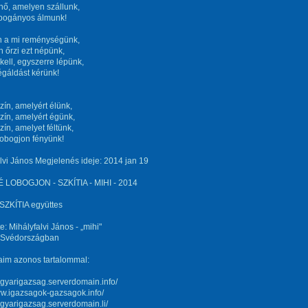
hő, amelyen szállunk,
-pogányos álmunk!
ín a mi reménységünk,
 őrzi ezt népünk,
ell, egyszerre lépünk,
 égáldást kérünk!
ín, amelyért élünk,
ín, amelyért égünk,
ín, amelyet féltünk,
lobogjon fényünk!
lvi János Megjelenés ideje: 2014 jan 19
LOBOGJON - SZKÍTIA - MIHI - 2014
SZKÍTIA együttes
e: Mihályfalvi János - „mihi"
: Svédországban
aim azonos tartalommal:
agyarigazsag.serverdomain.info/
ww.igazsagok-gazsagok.info/
agyarigazsag.serverdomain.li/