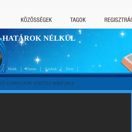
nyek-HATÁROK NÉLKÜL
Hírek
Fórum
Linkek
Friss
É LOBOGJON SZKÍTIA MIHI 2014