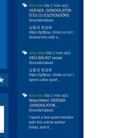
fxxu fxxu
írta
2 hete
a(z)
VERSEK ,GONDOLATOK
Ó ÉS ÚJ ESZTENDŐRE
fórumtémában:
상품권 현금화
https://giftpay. clickn.co.kr/ I
shared this with a...
long short
írta
2 hete
a(z)
VIDA BÁLINT versei
fórumtémában:
상품권 현금화
https://giftpay. clickn.co.kr/ I
spent a few quiet ...
fxxu fxxu
írta
2 hete
a(z)
Wass Albert: VERSEK
,GONDOLATOK...
fórumtémában:
I spent a few quiet minutes
with this article earlier
today, and it ...