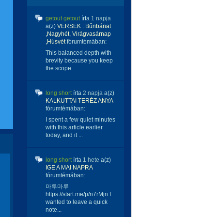
getout getout
írta
1 napja
a(z)
VERSEK : Bűnbánat
,Nagyhét, Virágvasárnap
,Húsvét
fórumtémában:
This balanced depth with
brevity because you keep
the scope ...
long short
írta
2 napja
a(z)
KALKUTTAI TERÉZ ANYA
fórumtémában:
I spent a few quiet minutes
with this article earlier
today, and it ...
long short
írta
1 hete
a(z)
IGE A MAI NAPRA
fórumtémában:
마루마루
https://start.me/p/n7rMjn I
wanted to leave a quick
note...