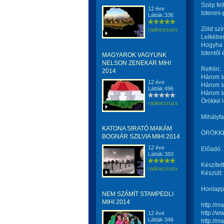
Szép fel
12 éve
Istenes
Látták:336
Zöld sz
radinezsuzsa
Lelkében
Hogyha k
Istentől
MAGYAROK VAGYUNK
NELSON ZENEKAR MIHI
Refrén:
2014
Három sz
12 éve
Három sz
Látták:496
Három sz
Örökké 
radinezsuzsa
Mihályfa
KATONA SIRATÓ MAKÁM
ÖRÖKKÉ 
BOGNÁR SZILVIA MIHI 2014
12 éve
Előadó: 
Látták:350
Készített
radinezsuzsa
Készült
Honlapj
NEM SZÁMÍT STAMPEDLI
MIHI 2014
http://m
http://w
12 éve
Látták:346
http://m