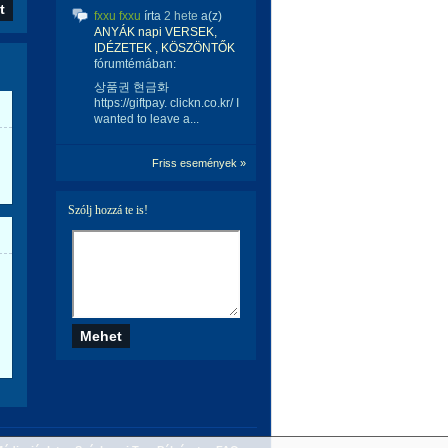
fxxu fxxu
írta
2 hete
a(z)
ANYÁK napi VERSEK,
IDÉZETEK , KÖSZÖNTŐK
fórumtémában:
상품권 현금화
https://giftpay. clickn.co.kr/ I
wanted to leave a...
Friss események »
Szólj hozzá te is!