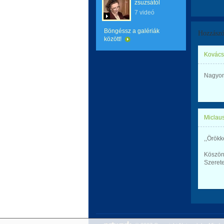
zsuzsától
7 videó
Böngéssz a galériák
Hozzászó
között!
Kovács
Nagyon
Miclaus
,,Örök
Köszön
Szerete