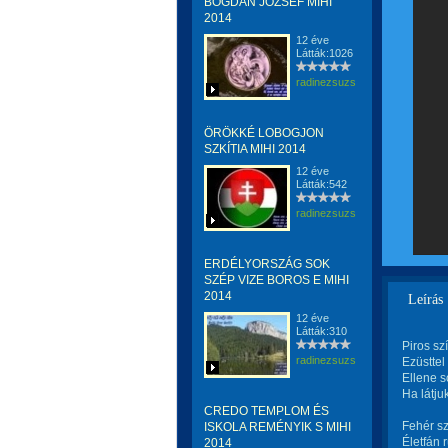
BOGDÁN JÓZSEF MIHI
2014
12 éve
Látták:1026
radinezsuzsa
ÖRÖKKÉ LOBOGJON
SZKÍTIA MIHI 2014
12 éve
Látták:542
radinezsuzsa
ERDÉLYORSZÁG SOK
SZÉP VIZE BOROS E MIHI
2014
Leírás
12 éve
Látták:310
Piros sz
radinezsuzsa
Ezüsttel 
Ellene 
Ha látju
CREDO TEMPLOM ÉS
Fehér sz
ISKOLA REMÉNYIK S MIHI
Életfán 
2014