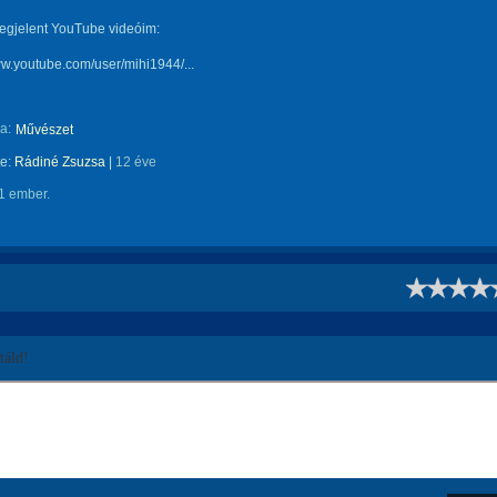
egjelent YouTube videóim:
ww.youtube.com/user/mihi1944/...
a:
Művészet
te:
Rádiné Zsuzsa
|
12 éve
1 ember.
!
áld!