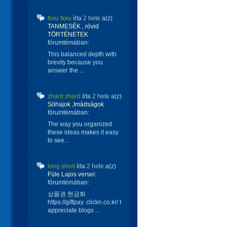
fxxu fxxu
írta
2 hete
a(z)
TANMESÉK , rövid
TÖRTÉNETEK
fórumtémában:
This balanced depth with
brevity because you
answer the ...
zhard zhard
írta
2 hete
a(z)
Sóhajok ,Imádságok
fórumtémában:
The way you organized
these ideas makes it easy
to see...
long short
írta
2 hete
a(z)
Füle Lajos versei:
fórumtémában:
상품권 현금화
https://giftpay. clickn.co.kr/ I
appreciate blogs ...