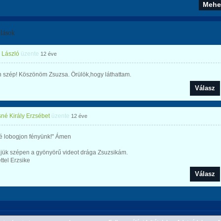
lások
 László
üzente
12 éve
 szép! Köszönöm Zsuzsa. Örülök,hogy láthattam.
Válasz
né Király Erzsébet
üzente
12 éve
ké lobogjon fényünk!" Ámen
jük szépen a gyönyörű videot drága Zsuzsikám.
ttel Erzsike
Válasz