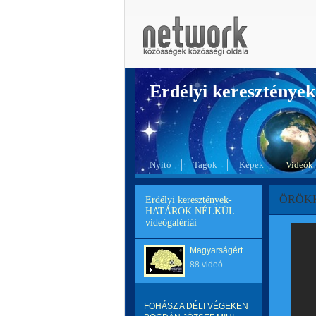
Erdélyi kereszté
Nyitó
Tagok
Képek
Videók
ÖRÖKK
Erdélyi keresztények-
HATÁROK NÉLKÜL
videógalériái
Magyarságért
88 videó
FOHÁSZ A DÉLI VÉGEKEN