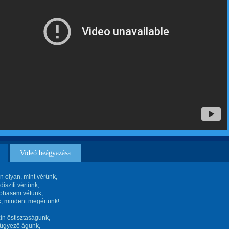
Videó beágyazása
ín olyan, mint vérünk,
díszíti vértünk,
sohasem vétünk,
k, mindent megértünk!
ín őstisztaságunk,
rügyező águnk,