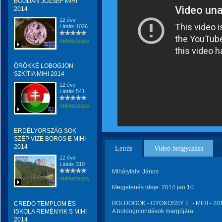
BOGDÁN JÓZSEF MIHI
2014
12 éve
Látták:1026
radinezsuzsa
ÖRÖKKÉ LOBOGJON
SZKÍTIA MIHI 2014
12 éve
Látták:541
radinezsuzsa
ERDÉLYORSZÁG SOK
SZÉP VIZE BOROS E MIHI
2014
Leírás
Videó beágyazása
12 éve
Látták:310
Mihályfalvi János
radinezsuzsa
Megjelenés ideje: 2014 jan 10
BOLDOGOK - GYÖKÖSSY E. - MIHI - 20
CREDO TEMPLOM ÉS
A boldogmondások margójára
ISKOLA REMÉNYIK S MIHI
2014