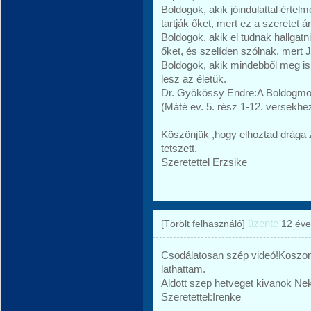
Boldogok, akik jóindulattal értel
tartják őket, mert ez a szeretet ár
Boldogok, akik el tudnak hallgat
őket, és szelíden szólnak, mert
Boldogok, akik mindebből meg is 
lesz az életük.
Dr. Gyökössy Endre:A Boldogmo
(Máté ev. 5. rész 1-12. versekhe
Köszönjük ,hogy elhoztad drága
tetszett.
Szeretettel Erzsike
üzente
[Törölt felhasználó]
12 éve
Csodálatosan szép videó!Koszo
lathattam.
Aldott szep hetveget kivanok Ne
Szeretettel:Irenke