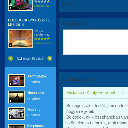
Értékeld!
radinezsuzsa
BOLDOGOK GYÖKÖSSY E
Kommentáld!
MIHI 2014
12 éve
Látták:305
radinezsuzsa
4/11
oldal (88 videó)
Bizonyságok
Hozzászólások
30 videó
Miclausné Király Erzsébet
üzent
Himnuszok
27 videó
Boldogok, akik tudják, miért élne
Húsvét...
hogyan éljenek.
49 videó
Boldogok, akik összhangban van
szüntelen azt tenniük, amit minde
Templomok