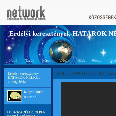
Erdélyi keresztények-HATÁROK 
Nyitó
Tagok
Képek
Videók
Hírek
Fórum
Lin
BOLDOGOK GYÖKÖSSY E MIH
Erdélyi keresztények-
HATÁROK NÉLKÜL
videógalériái
Magyarságért
88 videó
FOHÁSZ A DÉLI VÉGEKEN