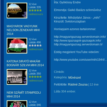
Írta: Gyökössy Endre
12 éve
Látták:335
Elmondja: Galkó Balázs színművész
radinezsuzsa
Készítette: Mihályfalvi János - „mihi"
Készült: Svédországban
MAGYAROK VAGYUNK
Honlapjaim azonos tartalommal:
NELSON ZENEKAR MIHI
2014
http://magyarigazsag.serverdomain.info/
12 éve
http://www.igazsagok-gazsagok.info/
Látták:496
http://magyarigazsag.serverdomain.li/
radinezsuzsa
Eddig megjelent YouTube videóim:
http://www.youtube.com/user/mihi1944/...
KATONA SIRATÓ MAKÁM
BOGNÁR SZILVIA MIHI 2014
12 éve
Címkék:
Látták:350
Kategória:
Művészet
radinezsuzsa
Feltöltötte:
Rádiné Zsuzsa
|
12 éve
Látta 304 ember.
NEM SZÁMÍT STAMPEDLI
MIHI 2014
12 éve
Látták:346