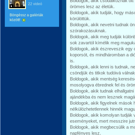
Boldogok, akik csodálkoznak ott
22 videó
örömes lesz az életük.
Boldogok, akik tudják, hogy máso
Böngéssz a galériák
körülöttük.
között!
Boldogok, akik nevetni tudnak 
szórakozásuknak.
Boldogok, akik meg tudják különb
sok zavartól kímélik meg maguka
Boldogok, akik észreveszik egy d
koporsót, és mindháromban a di
is.
Boldogok, akik lenni is tudnak, 
csöndjük és titkok tudóivá válna
Boldogok, akik mentség keresése 
mosolyogva ébrednek fel és öröm
Boldogok, akik tudnak elhallgatn
ajándékba és nem lesznek magá
Boldogok, akik figyelnek mások 
nélkülözhetetlennek hinnék magu
Boldogok, akik komolyan tudják 
eseményeket, mert messzire jutn
Boldogok, akik megbecsülik a mosol
napfényes lesz.