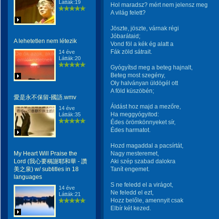
Látták:19
Hol maradsz? mért nem jelensz meg
A világ felett?
Jöszte, jöszte, várnak régi
Jóbarátaid;
A lehetetlen nem létezik
Vond föl a kék ég alatt a
Fák zöld sátrait.
14 éve
Látták:20
Gyógyítsd meg a beteg hajnalt,
Beteg most szegény,
Oly halványan üldögél ott
A föld küszöbén;
愛是永不保留-國語.wmv
Áldást hoz majd a mezőre,
14 éve
Ha meggyógyitod:
Látták:35
Édes örömkönnyeket sír,
Édes harmatot.
Hozd magaddal a pacsírtát,
My Heart Will Praise the
Nagy mesteremet,
Lord (我心要稱謝耶和華 - 讚
Aki szép szabad dalokra
美之泉) w/ subtitles in 18
Tanít engemet.
languages
S ne feledd el a virágot,
14 éve
Ne feledd el ezt,
Látták:21
Hozz belőle, amennyit csak
Elbír két kezed.