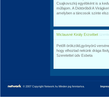
Csajkovszkij egyébként is a ked
műfajom. A Diótörőből A Virágkeri
amelyben a táncosok szinte elsza
Miclausné Király Erzsébet
üzent
Petőfi örökzöld,gyönyörű versé
hogy elhoztad nekünk drága Iboly
Szeretettel üdv Esbeta
© 2007 Copyright Network.hu Minden jog fenntartva.
Impre