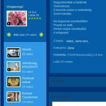
Nagyobbodtak a halálnak
Tartományai,
Virágkeringő
S bennök sokan a szabadság
14 éve
Szent halottai;
Látták:55
Ne legyenek szemfedőtlen
Puszta sír alatt,
Hintsd reájok szemfedőül
A virágokat!
4/10
oldal (76 videó)
Címkék:
videó
zene vers
Kategória:
Zene
Húsvét...
49 videó
Feltöltötte:
[Törölt felhasználó]
|
14 éve
Látta 55 ember.
Jókívánság,
KÖSZÖNTŐ
41 videó
Pünkösdi
Értékeld!
videok
14 videó
Richard
Kommentáld!
Clayderman
19 videó