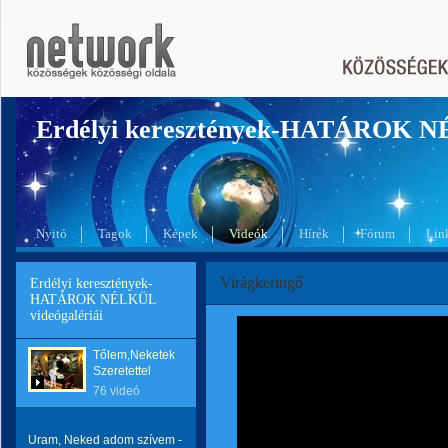
Erdélyi keresztények-HATÁROK 
Nyitó
Tagok
Képek
Videók
Hírek
Fórum
Lin
Virágkeringő
Erdélyi keresztények-
HATÁROK NÉLKÜL
videógalériái
Tőlem,Neketek
Szeretettel
76 videó
Uram, Neked adom szívem -