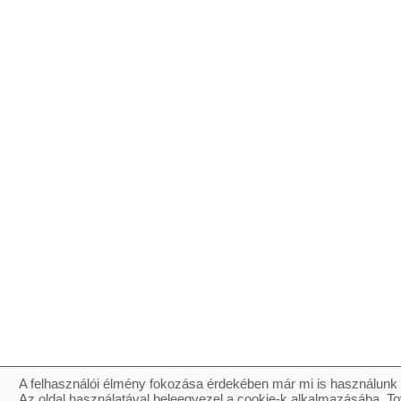
A felhasználói élmény fokozása érdekében már mi is használunk 
Az oldal használatával beleegyezel a cookie-k alkalmazásába. To