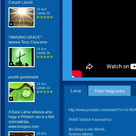
Csiszér László
14 éve
Látták:26
"AMAZING GRACE" -
spiewa Terry Clary.wmv
14 éve
Látták:36
pozitív gondolatok
14 éve
Látták:22
Leírás
Videó beágyazása
http://www.youtube.com/watch?v=rU-Mc
A Dalai Láma válasza arra,
hogy a Pilisben van-e a föld
Petőfi Sándor A tavaszhoz
szívcsakrája.
www.esoguru.com
Ifju lánya a vén télnek,
14 éve
Kedves kikelet,