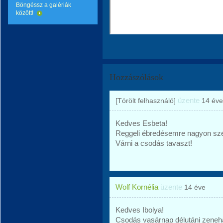
Böngéssz a galériák
között!
Hozzászólások
üzente
[Törölt felhasználó]
14 éve
Kedves Esbeta!
Reggeli ébredésemre nagyon szép 
Várni a csodás tavaszt!
Wolf Kornélia
üzente
14 éve
Kedves Ibolya!
Csodás vasárnap délutáni zenehal