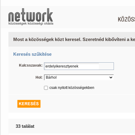
Most a közösségek közt keresel. Szeretnéd kibővíteni a 
Keresés szűkítése
Kulcsszavak:
Hol:
csak nyitott közösségekben
33 találat