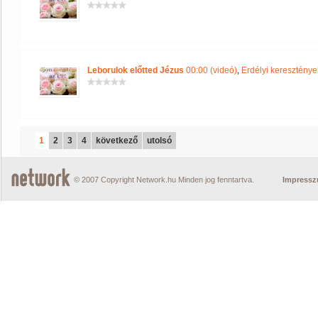
Leborulok előtted Jézus
00:00 (videó)
,
Erdélyi kereszté
1
2
3
4
következő
utolsó
© 2007 Copyright Network.hu Minden jog fenntartva.
Impress