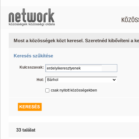
Most a közösségek közt keresel. Szeretnéd kibővíteni a 
Keresés szűkítése
Kulcsszavak:
Hol:
csak nyitott közösségekben
33 találat