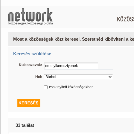
Most a közösségek közt keresel. Szeretnéd kibővíteni a 
Keresés szűkítése
Kulcsszavak:
Hol:
csak nyitott közösségekben
33 találat