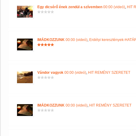
Egy dicsérő ének zendül a szívemben
00:00 (videó)
,
HIT 
IMÁDKOZZUNK
00:00 (videó)
,
Erdélyi keresztények-HA
Vándor vagyok
00:00 (videó)
,
HIT REMÉNY SZERETET
IMÁDKOZZUNK
00:00 (videó)
,
HIT REMÉNY SZERETET