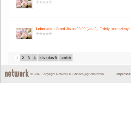
Leborulok előtted Jézus
00:00 (videó)
,
Erdélyi kereszté
1
2
3
4
következő
utolsó
© 2007 Copyright Network.hu Minden jog fenntartva.
Impress