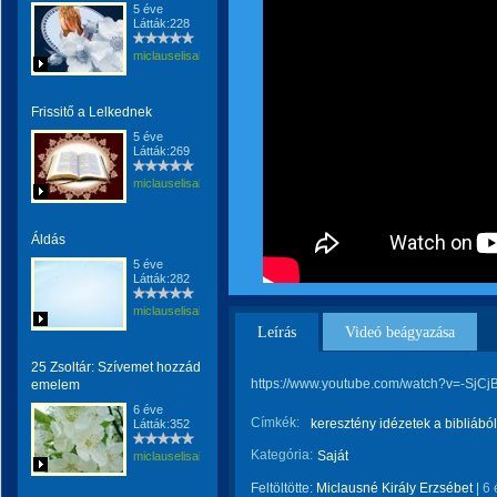
5 éve
Látták:228
miclauselisabeta
Frissitő a Lelkednek
5 éve
Látták:269
miclauselisabeta
Áldás
5 éve
Látták:282
miclauselisabeta
Leírás
Videó beágyazása
25 Zsoltár: Szívemet hozzád
https://www.youtube.com/watch?v=-SjC
emelem
6 éve
Címkék:
keresztény idézetek a bibliából
Látták:352
Kategória:
Saját
miclauselisabeta
Feltöltötte:
Miclausné Király Erzsébet
|
6 