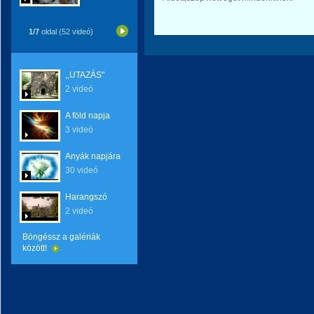
1/7
oldal (52 videó)
,,UTAZÁS"
2 videó
A föld napja
3 videó
Anyák napjára
30 videó
Harangszó
2 videó
Böngéssz a galériák
között!