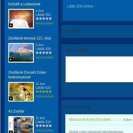
Erősítő a Lelkednek
Látta 328 ember.
6 éve
Látták:351
miclauselisabeta
Értékeld!
Zsoltárok könyve 121. rész
6 éve
Látták:329
Kommentáld!
miclauselisabeta
Zsoltárok Donald Zolan
festményeivel
11 éve
Látták:622
miclauselisabeta
Hozzászólások
42.Zsoltár
11 éve
Miclausné Király Erzsébet
üzente
6 éve
Látták:516
miclauselisabeta
Áldott,szép hétvégét Mindenkinek.