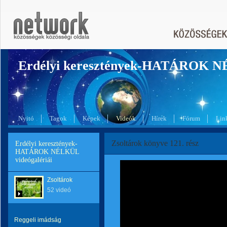
Erdélyi keresztények-HATÁROK 
Nyitó
Tagok
Képek
Videók
Hírek
Fórum
Lin
Zsoltárok könyve 121. rész
Erdélyi keresztények-
HATÁROK NÉLKÜL
videógalériái
Zsoltárok
52 videó
Reggeli imádság