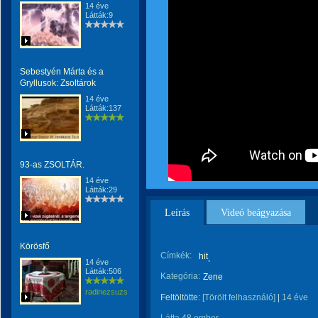
14 éve
Látták:9
Sebestyén Márta és a
Gryllusok: Zsoltárok
14 éve
Látták:137
93-as ZSOLTÁR.
14 éve
Látták:29
Leírás
Videó beágyazása
Körösfő
Címkék:
hit
14 éve
Látták:506
Kategória:
Zene
radinezsuzsa
Feltöltötte:
[Törölt felhasználó]
|
14 éve