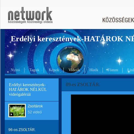
Erdélyi keresztények-HATÁROK 
Nyitó
Tagok
Képek
Videók
Hírek
Fórum
Lin
89-es ZSOLTÁR.
Erdélyi keresztények-
HATÁROK NÉLKÜL
videógalériái
Zsoltárok
52 videó
96-os ZSOLTÁR.