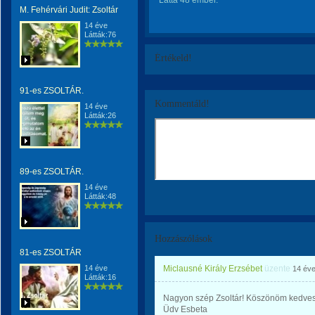
Látta 48 ember.
M. Fehérvári Judit: Zsoltár
14 éve
Látták:76
Értékeld!
91-es ZSOLTÁR.
Kommentáld!
14 éve
Látták:26
89-es ZSOLTÁR.
14 éve
Látták:48
Hozzászólások
81-es ZSOLTÁR
14 éve
Miclausné Király Erzsébet
üzente
14 év
Látták:16
Nagyon szép Zsoltár! Köszönöm kedves
Üdv Esbeta