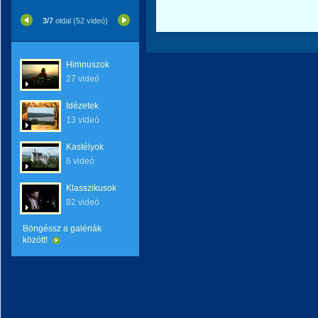
3/7
oldal (52 videó)
Himnuszok
27 videó
Idézetek
13 videó
Kastélyok
6 videó
Klasszikusok
82 videó
Böngéssz a galériák
között!