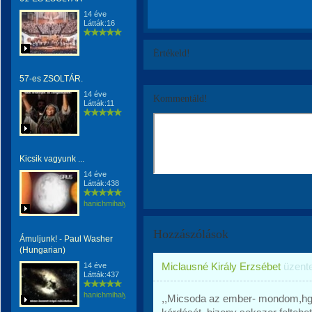
14 éve
Látták:16
Értékeld!
57-es ZSOLTÁR.
14 éve
Kommentáld!
Látták:11
Kicsik vagyunk ...
14 éve
Látták:438
hanichmihalyattila
Hozzászólások
Ámuljunk! - Paul Washer
(Hungarian)
Miclausné Király Erzsébet
üzent
14 éve
Látták:437
hanichmihalyattila
,,Micsoda az ember- mondom,hgy