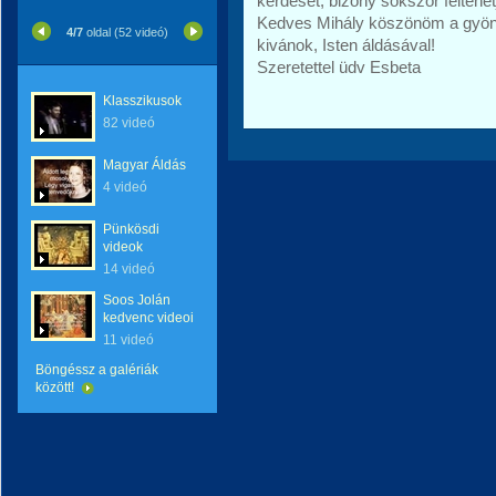
kérdését, bizony sokszor feltehetj
Kedves Mihály köszönöm a gyöny
4/7
oldal (52 videó)
kivánok, Isten áldásával!
Szeretettel üdv Esbeta
Klasszikusok
82 videó
Magyar Áldás
4 videó
Pünkösdi
videok
14 videó
Soos Jolán
kedvenc videoi
11 videó
Böngéssz a galériák
között!