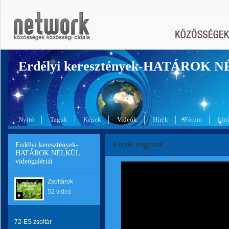
Erdélyi keresztények-HATÁROK 
Nyitó
Tagok
Képek
Videók
Hírek
Fórum
Lin
Kicsik vagyunk ...
Erdélyi keresztények-
HATÁROK NÉLKÜL
videógalériái
Zsoltárok
52 videó
72-ES zsoltár