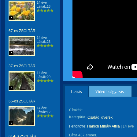
14 éve
Látták:18
67-es ZSOLTÁR
14 éve
Látták:23
37-es ZSOLTÁR.
14 éve
Látták:20
Leírás
Videó beágyazása
66-os ZSOLTÁR
14 éve
Címkék:
Látták:12
Kategória:
Család, gyerek
Feltöltötte:
Hanich Mihály Attila
|
14 éve
Látta 437 ember.
61-ES ZSOLTÁR